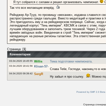
Я тут собрался с силами и решил организовать чемпионат.
О
Так что все желающие вперёд.
Рейнджер Ар-Туур, по прозвищу «механик», издавна славился сво
распространено среди гаальцев. Вместо медитаций и практики в 
Это пригодилось ему и на рейнджерском поприще. Сейчас, когда 
легендарный корпус "Тень империи". КВСМК в связи с этим, пор
лучшим оборудованием и заполнить трюм техникой. Через 2 года 
времён звёздных войн. Введенная в строй "Тень империи" сможе
нападающих на разные регионы галактики. Эта ответственная ра
рейнджеру.
Страница: [
1
]
Комментарии
03.04.2020 16:45:55
Willis
Тема подготовки чемпионата
.
03.04.2020 18:41:56
Klisan-57-
Слава Тебе, Господи, наконец-то в н
04.04.2020 09:39:42
SergR
Ну забыл я про ссылку.
Можно под
Powered by SMF 2.0 Beta
Страница сгенериро