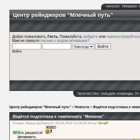
НАЧАЛО
ПРАВИЛА
Центр рейнджеров "Млечный путь"
Добро пожаловать,
Гость
. Пожалуйста,
войдите
или
зарегистрируйтес
Вам не пришло
письмо с кодом активации?
Войти
ТВОРЧЕСТВО
ГИЛЬДИИ
КОМАНДЫ
ТР
Центр рейнджеров "Млечный путь"
>
Новости
>
Ведётся подготовка к чем
Ведётся подготовка к чемпионату "Механик"
Раздел: Форум Добавлено: 03.04.2020 10:16:49 Автор:
SergR
Willis
решился!
Цитировать