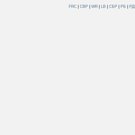
FRC
|
СВР
|
WR
|
LB
|
СБР
|
РБ
|
Р