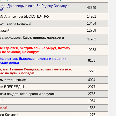
егда! До победы в бою! За Родину Звёздную,
43549
ю!
СИЛА и при том БЕСКОНЕЧНАЯ!
14261
жен, важна команда!
13454
ьтаций
12759
ма коридоров,
Кают, пивных ларьков и
11782
е сдаются, экстрималы не умрут, потому
10283
 не замочат, не сопрут!
коллектив, бывалые пилоты и новички.
8189
ские волки
ы, мы Тёмные Рейнджеры, мы сметём всё,
7273
нас на пути к победе!
мы в тельняшках.
4024
ии ВПЕРЁЁД!!1
2977
нам придёт, тот в орало и получит!
2763
ь!
1964
си
ла!
1588
ого Космоса
1276