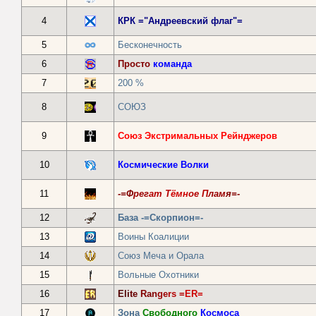
4
КРК ="Андреевский флаг"=
5
Бесконечность
6
Просто
команда
7
200 %
8
СОЮЗ
9
Союз Экстримальных Рейнджеров
10
Космические Волки
11
-=Ф
рег
ат Т
ёмн
ое П
лам
я=-
12
База -=Скорпион=-
13
Воины Коалиции
14
Союз Меча и Орала
15
Вольные Охотники
16
Eli
te
Ran
ge
rs =
ER=
17
Зона
Свободного
Космоса