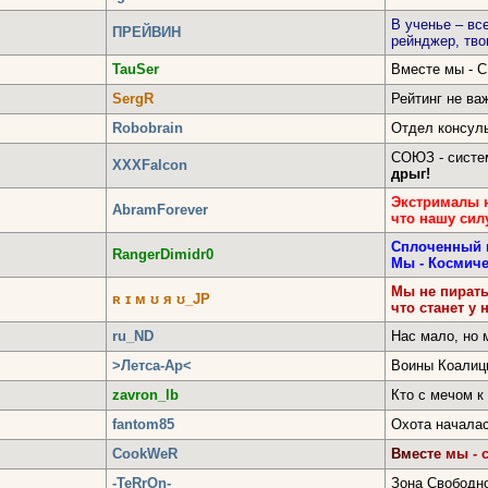
В ученье – вс
ПРЕЙВИН
рейнджер, тво
TauSer
Вместе мы - 
SergR
Рейтинг не ва
Robobrain
Отдел консул
СОЮЗ - систе
XХXFalcon
дрыг!
Экстрималы н
AbramForever
что нашу силу
Сплоченный 
RangerDimidr0
Мы - Космиче
Мы не пират
ʀ ɪ м ʊ я ʊ_JP
что станет у 
ru_ND
Нас мало, но 
>Летса-Ар<
Воины Коалиц
zavron_lb
Кто с мечом к 
fantom85
Охота началас
CookWeR
Вм
ес
те
мы
- 
-TeRrOn-
Зона Свободн