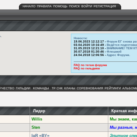
НАЧАЛО
ПРАВИЛА
ПОМОЩЬ
ПОИСК
ВОЙТИ
РЕГИСТРАЦИЯ
ь
.
Новости
:
19.06.2023 12:12:17 -
Форум ЕГ снова ра
03.04.2020 10:16:49 -
Ведётся подготовк
31.05.2019 12:21:10 -
ВНИМАНИЕ! ТЕМ К
30.07.2018 01:30:46 -
Флешмоб
24.04.2018 12:06:56 -
Адрес Форума.
FAQ по тегам форума
FAQ по гильдиям
РЧЕСТВО
ГИЛЬДИИ
КОМАНДЫ
ТР СНК
КЛАНЫ
СОРЕВНОВАНИЯ
РЕЙТИНГИ
АЛЬБОМ
Лидер
Краткая ин
Willis
Мы знаем, ка
Sten
Мы разные, 
IgR =BY=
Элитное спе