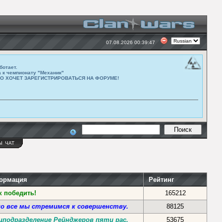
07.08.2026 00:39:47
ботает.
а к чемпионату "Механик"
ТО ХОЧЕТ ЗАРЕГИСТРИРОВАТЬСЯ НА ФОРУМЕ!
Ы
ЧАТ
формация
Рейтинг
к победить!
165212
но все мы стремимся к совершенству.
88125
цподразделение Рейнджеров пяти рас.
53675