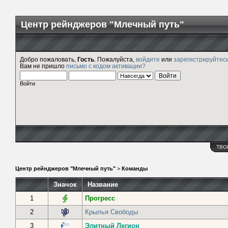
Центр рейнджеров "Млечный путь"
Добро пожаловать,
Гость
. Пожалуйста,
войдите
или
зарегистрируйтес
Вам не пришло
письмо с кодом активации?
Войти
ТВО
Центр рейнджеров "Млечный путь"
>
Команды
Значок
Название
1
Прогресс
2
Крылья Свободы
3
Элитный Легион