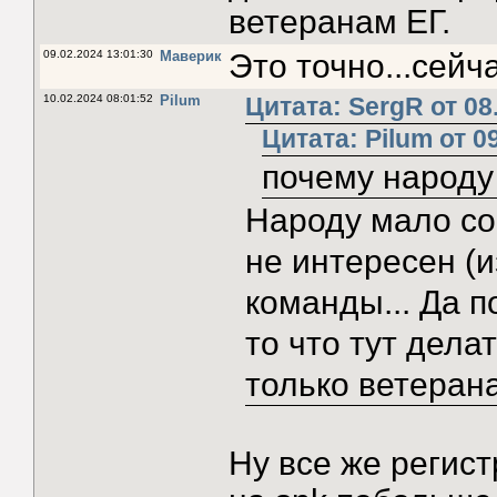
ветеранам ЕГ.
09.02.2024 13:01:30
Маверик
Это точно...сейч
10.02.2024 08:01:52
Pilum
Цитата: SergR от 08
Цитата: Pilum от 0
почему народу 
Народу мало со
не интересен (из
команды... Да п
то что тут дел
только ветерана
Ну все же регист