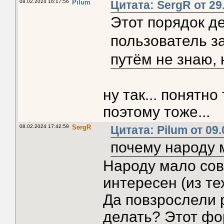
08.02.2024 16:17:56
Pilum
Цитата: SergR от 29
Этот порядок д
пользователь з
путём не знаю, 
ну так... понятно
поэтому тоже...
08.02.2024 17:42:59
SergR
Цитата: Pilum от 09.
почему народу м
Народу мало сов
интересен (из тех
Да повзрослели р
делать? Этот фо