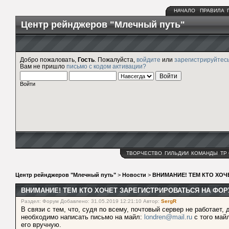
НАЧАЛО
ПРАВИЛА
Центр рейнджеров "Млечный путь"
Добро пожаловать,
Гость
. Пожалуйста,
войдите
или
зарегистрируйтес
Вам не пришло
письмо с кодом активации?
Войти
ТВОРЧЕСТВО
ГИЛЬДИИ
КОМАНДЫ
ТР
Центр рейнджеров "Млечный путь"
>
Новости
>
ВНИМАНИЕ! ТЕМ КТО ХОЧ
ВНИМАНИЕ! ТЕМ КТО ХОЧЕТ ЗАРЕГИСТРИРОВАТЬСЯ НА ФОР
Раздел: Форум Добавлено: 31.05.2019 12:21:10 Автор:
SergR
В связи с тем, что, судя по всему, почтовый сервер не работает
необходимо написать письмо на майл:
londren@mail.ru
с того майл
его вручную.