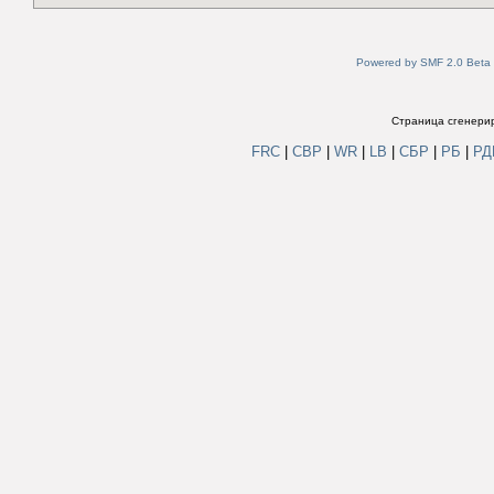
Powered by SMF 2.0 Beta
Страница сгенерир
FRC
|
СВР
|
WR
|
LB
|
СБР
|
РБ
|
Р