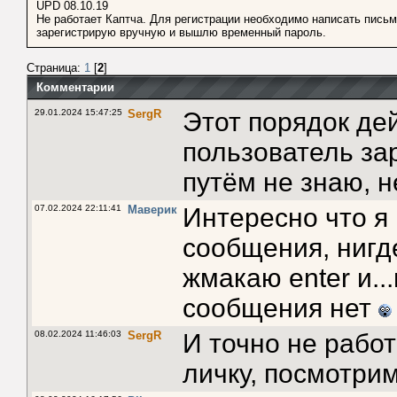
UPD 08.10.19
Не работает Каптча. Для регистрации необходимо написать пись
зарегистрирую вручную и вышлю временный пароль.
Страница:
1
[
2
]
Комментарии
29.01.2024 15:47:25
SergR
Этот порядок де
пользователь за
путём не знаю, н
07.02.2024 22:11:41
Маверик
Интересно что я
сообщения, нигде
жмакаю enter и..
сообщения нет
08.02.2024 11:46:03
SergR
И точно не рабо
личку, посмотрим