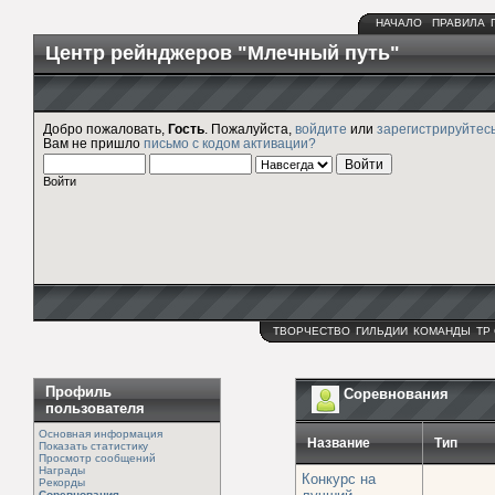
НАЧАЛО
ПРАВИЛА
Центр рейнджеров "Млечный путь"
Добро пожаловать,
Гость
. Пожалуйста,
войдите
или
зарегистрируйтес
Вам не пришло
письмо с кодом активации?
Войти
ТВОРЧЕСТВО
ГИЛЬДИИ
КОМАНДЫ
ТР
Профиль
Соревнования
пользователя
Основная информация
Название
Тип
Показать статистику
Просмотр сообщений
Награды
Конкурс на
Рекорды
Соревнования