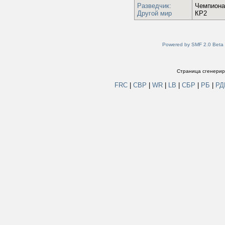
Разведчик:
Чемпиона
Другой мир
КР2
Powered by SMF 2.0 Beta
Страница сгенериро
FRC
|
СВР
|
WR
|
LB
|
СБР
|
РБ
|
Р