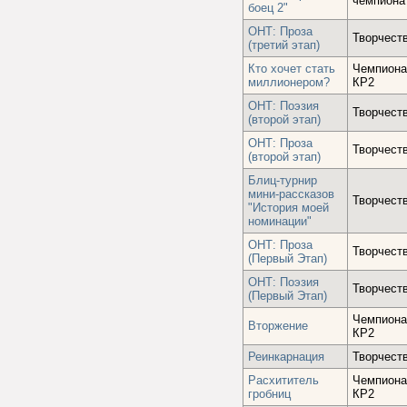
чемпиона
боец 2"
ОНТ: Проза
Творчест
(третий этап)
Кто хочет стать
Чемпиона
миллионером?
КР2
ОНТ: Поэзия
Творчест
(второй этап)
ОНТ: Проза
Творчест
(второй этап)
Блиц-турнир
мини-рассказов
Творчест
"История моей
номинации"
ОНТ: Проза
Творчест
(Первый Этап)
ОНТ: Поэзия
Творчест
(Первый Этап)
Чемпиона
Вторжение
КР2
Реинкарнация
Творчест
Расхититель
Чемпиона
гробниц
КР2