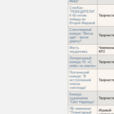
Metal"
СтихКон -
"ПОБЕДИТЕЛИ".
К 65-летию
Творчест
победы во
Второй Мировой.
Стихотворный
конкурс "Весна
Творчест
идёт - весне
дорогу!"
Месть
Чемпиона
неудачника
КР2
Литературный
конкурс III: «С
Творчест
небес на землю»
Поэтический
конкурс "В
исступленной
Творчест
пляске
снегопада"
Конкурс
художников
Творчест
"Свет Надежды"
ПБ-чемпионат
Игровой
"Планетарный