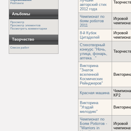
лучший
Творчест
Рейтинги
авторский стих
2012 года
Альбомы
Чемпионат по
Игровой
боям роботов
Просмотр
чемпиона
2011
Просмотр элементов
Посмотреть комментарии
8-й Кубок
Игровой
Цитаделей
чемпиона
Творчество
Стихотворный
Список работ
конкурс "Ночь,
Творчест
улица, фонарь,
аптека..."
Викторина
"Знаток
вселенной
Викторин
Космических
Рейнджеров"
Чемпиона
Красная машина
КР2
Викторина
"Угадай
Викторин
мелодию"
Чемпионат по
Боям Роботов -
Игровой
"Warriors in
чемпиона