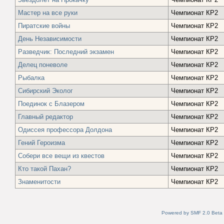
Мастер на все руки
Чемпионат КР2
Пиратские войны
Чемпионат КР2
День Независимости
Чемпионат КР2
Разведчик: Последний экзамен
Чемпионат КР2
Делец поневоле
Чемпионат КР2
Рыбалка
Чемпионат КР2
Сибирский Эколог
Чемпионат КР2
Поединок с Блазером
Чемпионат КР2
Главный редактор
Чемпионат КР2
Одиссея профессора Долдона
Чемпионат КР2
Гений Героизма
Чемпионат КР2
Собери все вещи из квестов
Чемпионат КР2
Кто такой Пахан?
Чемпионат КР2
Знаменитости
Чемпионат КР2
Powered by SMF 2.0 Beta