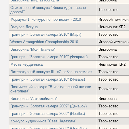
Викторина "Мир автоспорта"
Викторина
Стихотворный конкурс "Весна идёт - весне
Творчество
дорогу!"
Формула-1: конкурс по прогнозам - 2010
Игровой чемпион
Голубая Лагуна
Чемпионат КР2
Гран-при - "Золотая камера 2010" (Март)
Творчество
Worms Armageddon Championship 2010
Игровой чемпион
Викторина "Моя Планета"
Викторина
Гран-при - "Золотая камера 2010" (Февраль)
Творчество
Месть неудачника
Чемпионат КР2
Литературный конкурс III: «С небес на землю»
Творчество
Гран-при - "Золотая камера 2010" (Январь)
Творчество
Поэтический конкурс "В исступленной пляске
Творчество
снегопада"
Викторина "Автомобилист"
Викторина
Гран-при - "Золотая камера 2009" (Декабрь)
Творчество
Гран-при - "Золотая камера 2009" (Ноябрь)
Творчество
Конкурс художников "Свет Надежды"
Творчество
Гран-при - "Золотая камера 2009" (Октябрь)
Творчество