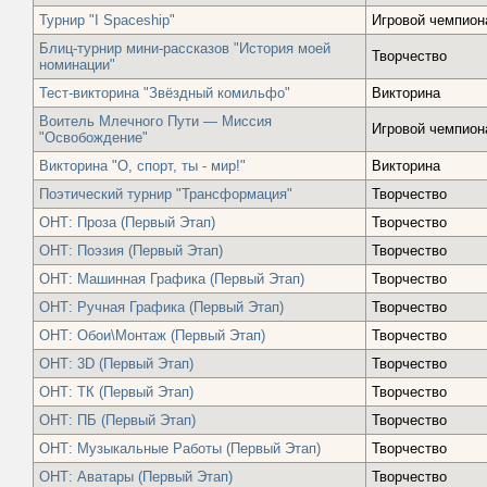
Турнир "I Spaceship"
Игровой чемпион
Блиц-турнир мини-рассказов "История моей
Творчество
номинации"
Тест-викторина "Звёздный комильфо"
Викторина
Воитель Млечного Пути — Миссия
Игровой чемпион
"Освобождение"
Викторина "О, спорт, ты - мир!"
Викторина
Поэтический турнир "Трансформация"
Творчество
ОНТ: Проза (Первый Этап)
Творчество
ОНТ: Поэзия (Первый Этап)
Творчество
ОНТ: Машинная Графика (Первый Этап)
Творчество
ОНТ: Ручная Графика (Первый Этап)
Творчество
ОНТ: Обои\Монтаж (Первый Этап)
Творчество
ОНТ: 3D (Первый Этап)
Творчество
ОНТ: ТК (Первый Этап)
Творчество
ОНТ: ПБ (Первый Этап)
Творчество
ОНТ: Музыкальные Работы (Первый Этап)
Творчество
ОНТ: Аватары (Первый Этап)
Творчество