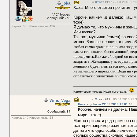
«
Ответ #11
:
22.03.2010 17:0
joka
Хаха. Много ответов прочитал - у
"ЛС" Москва
Короче, начнем из далека: Наш м
Сообщений: 258
тоже).
Карма:
580
Известность:
436
Я думаю то, что мужчины и женщ
Или нужно?
Так вот, мужчина (самец) по свое
можно больше женщин, в силу обе
любая самка должна рано или поздно
самка становится беспомощной, ведь
прокормить.Как же ей одной со всем
защитить. Женщины, у которых прит
женщина будет считаться аморально
не малейшего нарекания. Ведь на ур
справиться с животным инстинктом.[
Карму свою хочешь Йоде ты отдать...
«
Ответ #12
:
05.04.2010 22:3
Wins_Vega
Цитата: joka от 22.03.2010 17:01:46
Короче, начнем из далека: Наш
Сообщений: 34
мире - тоже).
Карма:
140
Известность:
28
Можно привести ряд примеров оп
Бактерии например размножаются
до того что одна особь является
столько общества сколько нашего