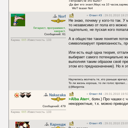
-Петрович,че это было?
-Да фиг его знает,Маус на 10 часов,заряж
WoT teaser №4
«
Ответ #3
:
29.01.2010 19:27
Norf
Не знаю, почему у кого-то так. У
то независимо от пола его можно
Гитарист, программист,
тщательно, не пуская кого попала
хаераст.
Сообщений: 61
А в обществе такие понятия пото
Карма:
665
Известность:
133
символизирует привязанность, пре
Или есть ещё одна теория, отта
выбирает самого потенциально жи
выполняя таким образом своё пре
этом его предназначение). Но я э
Научились молчать те, кто раньше кричал.
То ли жизнь хороша, то ли голос пропал...
(с)Margenta
«
Ответ #4
:
29.01.2010 19:53
Nakazaka
>Alba Ater<
, боян.) Про чашки с
некорректные, т.к. можно привод
Сообщений: 479
Карма:
665
Известность:
133
«
Ответ #5
:
29.01.2010 23:07
Карнедж