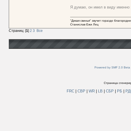
Я думаю, он имел в виду именно 
"Дикая свинья" звучит гораздо благородне
Станислав Ежи Лец
Страниц: [
1
]
2
3
Все
Powered by SMF 2.0 Beta
Страница сгенерир
FRC
|
СВР
|
WR
|
LB
|
СБР
|
РБ
|
Р