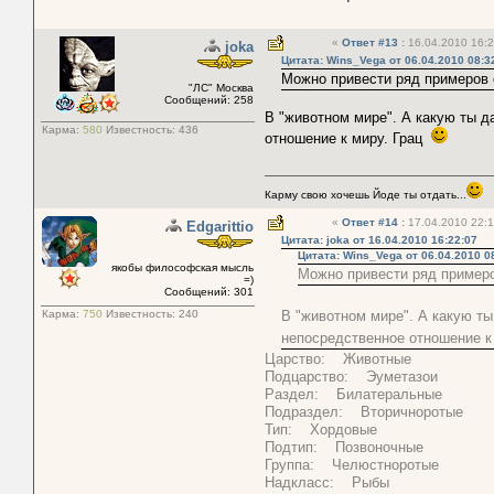
«
Ответ #13
:
16.04.2010 16:2
joka
Цитата: Wins_Vega от 06.04.2010 08:3
Можно привести ряд примеров 
"ЛС" Москва
Сообщений: 258
В "животном мире". А какую ты 
Карма:
580
Известность:
436
отношение к миру. Грац
Карму свою хочешь Йоде ты отдать...
«
Ответ #14
:
17.04.2010 22:1
Edgarittio
Цитата: joka от 16.04.2010 16:22:07
Цитата: Wins_Vega от 06.04.2010 0
якобы философская мысль
Можно привести ряд примеро
=)
Сообщений: 301
Карма:
750
Известность:
240
В "животном мире". А какую т
непосредственное отношение к
Царство: Животные
Подцарство: Эуметазои
Раздел: Билатеральные
Подраздел: Вторичноротые
Тип: Хордовые
Подтип: Позвоночные
Группа: Челюстноротые
Надкласс: Рыбы