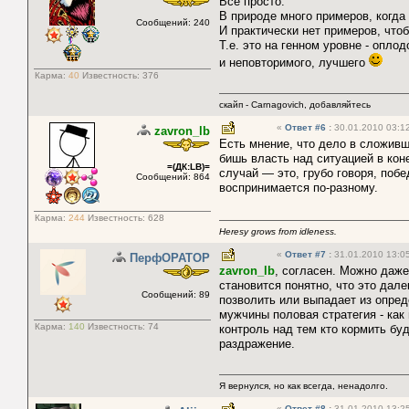
Все просто.
В природе много примеров, когда
Сообщений: 240
И практически нет примеров, что
Т.е. это на генном уровне - опл
и неповторимого, лучшего
Карма:
40
Известность:
376
скайп - Carnagovich, добавляйтесь
«
Ответ #6
:
30.01.2010 03:12
zavron_lb
Есть мнение, что дело в сложивш
бишь власть над ситуацией в кон
=(ДК:LB)=
случай — это, грубо говоря, поб
Сообщений: 864
воспринимается по-разному.
Карма:
244
Известность:
628
Heresy grows from idleness.
«
Ответ #7
:
31.01.2010 13:05
ПерфОРАТОР
zavron_lb
, согласен. Можно даже
становится понятно, что это дале
Сообщений: 89
позволить или выпадает из опреде
мужчины половая стратегия - как
Карма:
140
Известность:
74
контроль над тем кто кормить буд
раздражение.
Я вернулся, но как всегда, ненадолго.
«
Ответ #8
:
31.01.2010 13:25