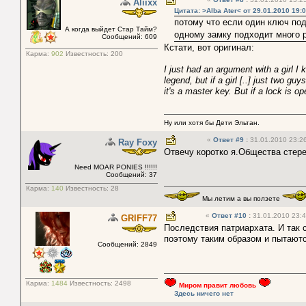
Aliixx
Цитата: >Alba Ater< от 29.01.2010 19:
потому что если один ключ под
А когда выйдет Стар Тайм?
одному замку подходит много р
Сообщений: 609
Кстати, вот оригинал:
Карма:
902
Известность:
200
I just had an argument with a girl I 
legend, but if a girl [..] just two gu
it's a master key. But if a lock is o
Ну или хотя бы Дети Эльтан.
«
Ответ #9
:
31.01.2010 23:26
Ray Foxy
Отвечу коротко я.Общества стере
Need MOAR PONIES !!!!!!
Сообщений: 37
Карма:
140
Известность:
28
Мы летим а вы ползете
«
Ответ #10
:
31.01.2010 23:4
GRIFF77
Последствия патриархата. И так 
поэтому таким образом и пытают
Сообщений: 2849
Карма:
1484
Известность:
2498
Миром правит любовь
Здесь ничего нет