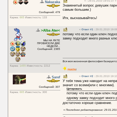
«
:
29.01.2010 19:01:37 »
Nakazaka
Знаменитый вопрос девушек парн
самым большим.)
Сообщений: 479
Карма:
665
Известность:
133
Итк, высказывайтесь!
«
Ответ #1
:
29.01.2010 19:08
>Alba Ater<
потому что если один ключ подход
замку подходит много разных ключ
МЫ НА ЯХТЕ
ПРОВИСЕЛИ ДВЕ
НЕДЕЛИ...
Сообщений: 2365
Вся моя жизненная философия базируется
Карма:
1455
Известность:
2212
FANTA
!
«
Ответ #2
:
29.01.2010 19:10
Saref
У тебя тема уже наводит на непр
значит со всеми(или с многими).
Сообщений: 307
Цитировать
Карма:
665
Известность:
300
потому что если один ключ под
одному замку подходит много р
достаточно хороше сравнение.
«
Последнее редактирование: 29.01.2010