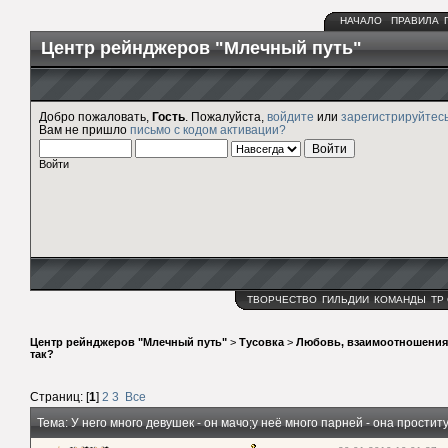
НАЧАЛО
ПРАВИЛА
Центр рейнджеров "Млечный путь"
Добро пожаловать,
Гость
. Пожалуйста,
войдите
или
зарегистрируйтес
Вам не пришло
письмо с кодом активации?
Войти
ТВОРЧЕСТВО
ГИЛЬДИИ
КОМАНДЫ
ТР
Центр рейнджеров "Млечный путь"
>
Тусовка
>
Любовь, взаимоотношения
так?
Страниц: [
1
]
2
3
Все
Тема: У него много девушек - он мачо;у неё много парней - она простит