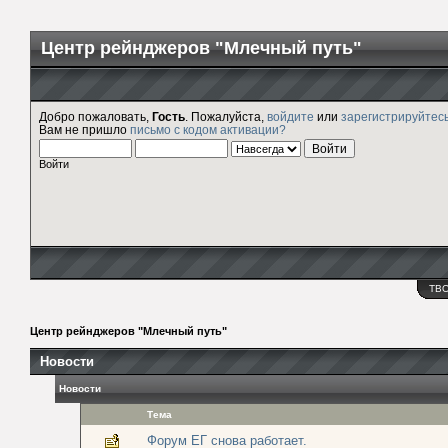
Центр рейнджеров "Млечный путь"
Добро пожаловать,
Гость
. Пожалуйста,
войдите
или
зарегистрируйтес
Вам не пришло
письмо с кодом активации?
Войти
ТВ
Центр рейнджеров "Млечный путь"
Новости
Новости
Тема
Форум ЕГ снова работает.