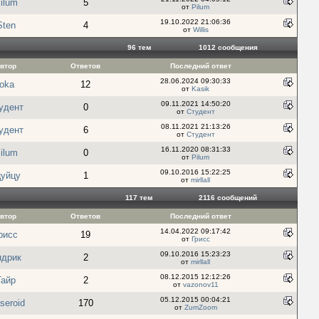
ilum
5
от
Pilum
19.10.2022 21:06:36
Sten
4
от
Willis
96 тем
1012 cообщения
втор
Ответов
Последний ответ
28.06.2024 09:30:33
joka
12
от
Kasik
09.11.2021 14:50:20
удент
0
от
Студент
08.11.2021 21:13:26
удент
6
от
Студент
16.11.2020 08:31:33
ilum
0
от
Pilum
09.10.2016 15:22:25
цуйцу
1
от
mirllall
117 тем
2116 cообщений
втор
Ответов
Последний ответ
14.04.2022 09:17:42
рисс
19
от
Грисс
09.10.2016 15:23:23
ндрик
2
от
mirllall
08.12.2015 12:12:26
Тайр
2
от
vazonov11
05.12.2015 00:04:21
seroid
170
от
ZumZoom