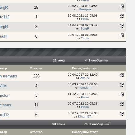
20.02.2024 09:04:55
ergR
19
от
Маверик
16.08.2021 12:55:08
ird112
1
от
Pilum
04.04.2020 09:39:42
ergR
3
от
SergR
30.07.2018 01:30:46
uuki
0
от
Yuuki
21 тема
442 cообщения
втор
Ответов
Последний ответ
20.04.2017 20:32:40
um tremens
226
от
Altruist
30.03.2026 10:08:55
illis
4
от
tomclon
14.12.2023 12:03:48
mclon
3
от
Pilum
09.07.2022 20:05:33
cissus
11
от
Pilum
05.07.2022 21:36:35
ird112
6
от
Klisan-57-
93 темы
7589 cообщений
втор
Ответов
Последний ответ