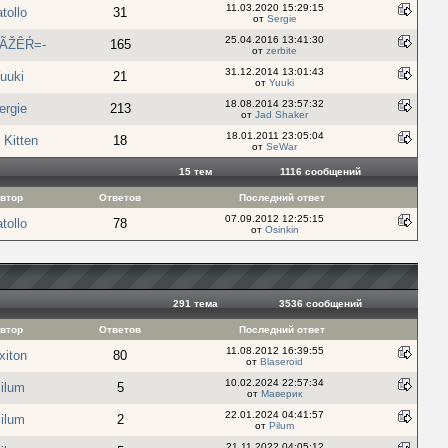
11.03.2020 15:29:15
tollo
31
от
Sergie
25.04.2016 13:41:30
ḼÃŽÊŔ=-
165
от
zerbite
31.12.2014 13:01:43
uuki
21
от
Yuuki
18.08.2014 23:57:32
ergie
213
от
Jad Shaker
18.01.2011 23:05:04
 Kitten
18
от
SeWar
15 тем
1116 cообщений
втор
Ответов
Последний ответ
07.09.2012 12:25:15
tollo
78
от
Osinkin
291 тема
3536 cообщений
втор
Ответов
Последний ответ
11.08.2012 16:39:55
xiton
80
от
Blaseroid
10.02.2024 22:57:34
ilum
5
от
Маверик
22.01.2024 04:41:57
ilum
2
от
Pilum
21.11.2022 04:05:12