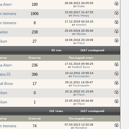
28.06.2021 04:05:50
a Ater<
180
от
Keller
15.03.2017 21:47:53
um tremens
1906
от
Инка Амару
17.12.2016 04:24:10
um tremens
8
от
tomclon
25.03.2016 20:35:40
xiton
238
от
Nikolas
18.06.2024 20:19:09
ilum
27
от
Pilum
65 тем
1667 cообщений
втор
Ответов
Последний ответ
17.01.2015 05:56:25
a Ater<
236
от
Ковбой Билл
10.12.2011 10:50:14
atovJS
396
от
Facenapalm
29.11.2011 14:29:47
ый Волк
17
от
Facenapalm
20.11.2022 01:15:40
ilum
0
от
Pilum
15.05.2022 00:34:40
ilum
1
от
Pilum
102 темы
1627 cообщений
втор
Ответов
Последний ответ
07.03.2013 12:52:28
um tremens
74
от
Romshot