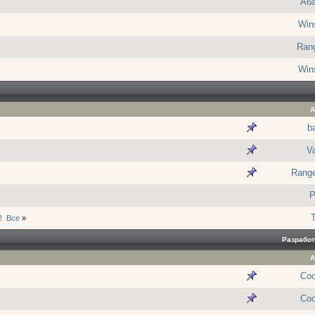
Аб
Win
Rang
Win
А
ba
V
Range
P
2
Все
»
Разработ
А
Co
Co