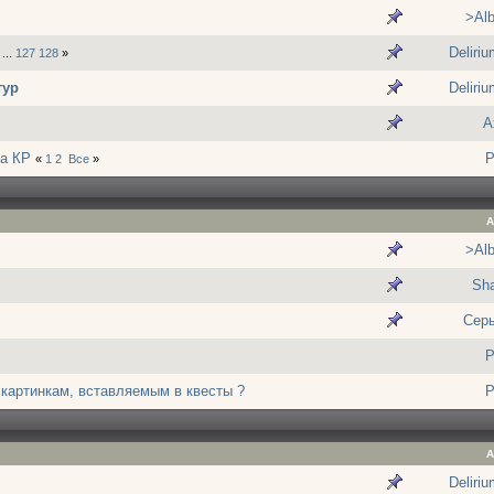
>Alb
Deliri
...
127
128
»
тур
Deliri
A
ра КР
P
«
1
2
Все
»
А
>Alb
Sh
Сер
P
 картинкам, вставляемым в квесты ?
P
А
Deliri