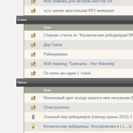
Моя графика для авторов квестов SR
чуть менее простенькая КР2 анимация
Стихи
Тема
Сборник стихов по "Космическим рейнджерам"(Ф
Дар Гаала
Рейнждерики
Мой перевод "Garmarna - Herr Mannelig"
По полю мы идем с тобой
Проза
Тема
Малиновый цвет всегда казался мне ненужным [
Огнетушитель
Злачный мир рейнджеров (секонд-эдишн 2015) 3 
Космические рейнджеры: Альтернатива
«
1
2
...
11