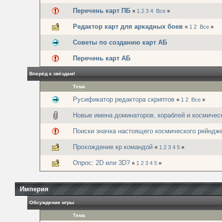
Перечень карт ПБ
«
1
2
3
4
Все
»
Редактор карт для аркадных боев
«
1
2
Все
»
Советы по созданию карт АБ
Перечень карт АБ
Вперёд к звёздам!
Тема
Русификатор редактора скриптов
«
1
2
Все
»
Новые имена доминаторов, кораблей и космичес
Поиски значка настоящего космического рейндж
Прохождение кр командой
«
1
2
3
4
5
»
Опрос: 2D или 3D?
«
1
2
3
4
5
»
Империя
Обсуждение игры
Тема