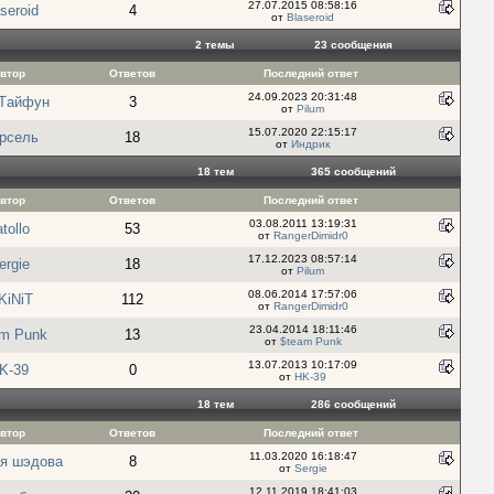
27.07.2015 08:58:16
seroid
4
от
Blaseroid
2 темы
23 cообщения
втор
Ответов
Последний ответ
24.09.2023 20:31:48
 Tайфун
3
от
Pilum
15.07.2020 22:15:17
рсель
18
от
Индрик
18 тем
365 cообщений
втор
Ответов
Последний ответ
03.08.2011 13:19:31
tollo
53
от
RangerDimidr0
17.12.2023 08:57:14
ergie
18
от
Pilum
08.06.2014 17:57:06
KiNiT
112
от
RangerDimidr0
23.04.2014 18:11:46
am Punk
13
от
$team Punk
13.07.2013 10:17:09
K-39
0
от
HK-39
18 тем
286 cообщений
втор
Ответов
Последний ответ
11.03.2020 16:18:47
я шэдова
8
от
Sergie
12.11.2019 18:41:03