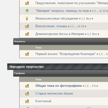
Предложения, пожелания по улучшению "Импер
"Империя" вопросы, помощь по игре
«
1
2
...
11
12
»
Межальянсовые обсуждения
«
1
2
Все
»
Впечатления, отзывы
«
1
2
...
14
15
»
Доминаторские боссы в Империи
«
1
2
Все
»
Альянсы
Тема
Первый альянс "Возрождение Коалиции"
«
1
2
...
5
Народное творчество
Графика
Тема
Общая тема по фотографиям
«
1
2
...
5
6
»
Старые малокские башни.
Клетчатый.