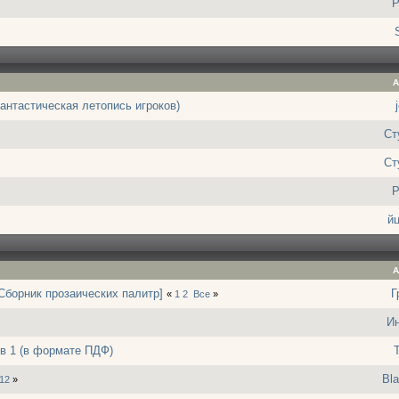
P
А
антастическая летопись игроков)
Ст
Ст
P
й
А
Сборник прозаических палитр]
Г
«
1
2
Все
»
И
в 1 (в формате ПДФ)
Bla
12
»