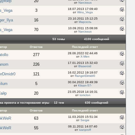
адябер
20
от
Narcissus
18.07.2013 17:09:40
s_Vega
3
от
Wins_Vega
23.10.2011 15:12:25
er_Ilya
16
от
Марсель
10.09.2011 15:08:06
s_Vega
70
от
Narcissus
53 темы
4100 cообщений
втор
Ответов
Последний ответ
28.06.2022 02:44:46
tollo
277
от
X-Men
17.01.2013 15:32:43
anom
226
от
Blaseroid
16.02.2012 19:18:07
rDimidr0
121
от
RangerDimidr0
30.04.2022 19:49:39
ilum
5
от
Klisan-57-
23.05.2018 14:16:31
Тайр
20
от
tomclon
ка проекта и тестирование игры
12 тем
630 cообщений
втор
Ответов
Последний ответ
11.03.2020 15:51:34
okWeR
63
от
Sergie
06.11.2011 14:07:40
okWeR
55
от
ivanproff