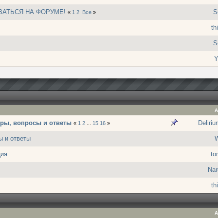
ВАТЬСЯ НА ФОРУМЕ!
S
«
1
2
Все
»
th
S
Y
А
гры, вопросы и ответы
Deliri
«
1
2
...
15
16
»
ы и ответы
W
ция
to
Nar
th
А