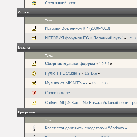
Сбежавший робот
Статьи
Тема
История Вселенной КР (2300-4013)
ИСТОРИЯ форумов EG и "Млечный путь"
«
1
2
В
Музыка
Тема
Сборник музыки форума
«
1
2
3
4
»
Рулю в FL Studio ●
«
1
2
Все
»
Музыка от NiKiNiT'а ●●
«
1
2
...
7
8
»
Снова в деле
Саблин МЦ & Хэш - No Pasaran!(Левый полит. ре
Программы
Тема
Квест стандартными средствами Windows ●