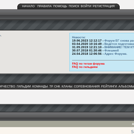
НАЧАЛО
ПРАВИЛА
ПОМОЩЬ
ПОИСК
ВОЙТИ
РЕГИСТРАЦИЯ
ь
.
Новости
:
19.06.2023 12:12:17 -
Форум ЕГ снова ра
03.04.2020 10:16:49 -
Ведётся подготовк
31.05.2019 12:21:10 -
ВНИМАНИЕ! ТЕМ К
30.07.2018 01:30:46 -
Флешмоб
24.04.2018 12:06:56 -
Адрес Форума.
FAQ по тегам форума
FAQ по гильдиям
ОРЧЕСТВО
ГИЛЬДИИ
КОМАНДЫ
ТР СНК
КЛАНЫ
СОРЕВНОВАНИЯ
РЕЙТИНГИ
АЛЬБОМ
А
S