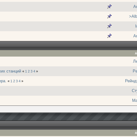
A
>Alb
I
A
А
Л
ких станций
P
«
1
2
3
4
»
ера.
Рейнд
«
1
2
3
4
»
Ст
Ma
А