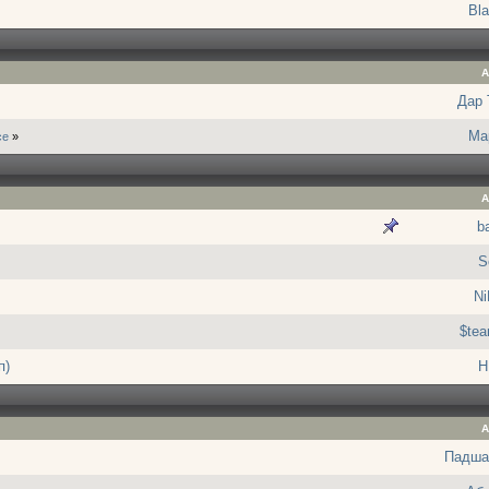
Bla
А
Дар
Ма
се
»
А
ba
S
Ni
$te
п)
H
А
Падша