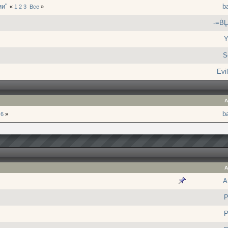
ии"
ba
«
1
2
3
Все
»
-=Ḃ
Y
S
Evil
А
ba
6
»
А
A
P
P