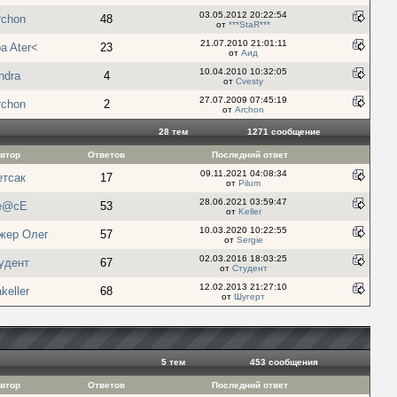
03.05.2012 20:22:54
rchon
48
от
***StaR***
21.07.2010 21:01:11
a Ater<
23
от
Аид
10.04.2010 10:32:05
ndra
4
от
Cvesty
27.07.2009 07:45:19
rchon
2
от
Archon
28 тем
1271 cообщение
втор
Ответов
Последний ответ
09.11.2021 04:08:34
етсак
17
от
Pilum
28.06.2021 03:59:47
e@cE
53
от
Keller
10.03.2020 10:22:55
жер Олег
57
от
Sergie
02.03.2016 18:03:25
удент
67
от
Студент
12.02.2013 21:27:10
keller
68
от
Шугерт
5 тем
453 cообщения
втор
Ответов
Последний ответ