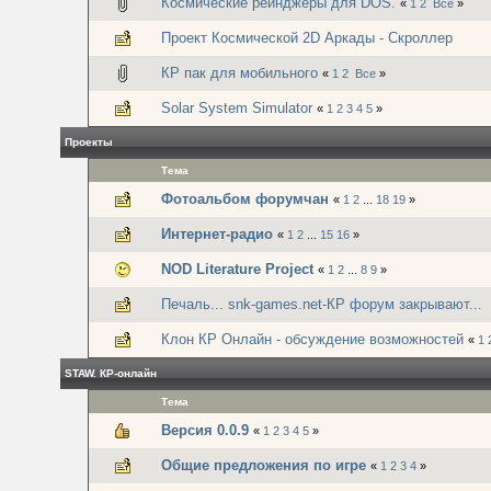
Космические рейнджеры для DOS.
«
1
2
Все
»
Проект Космической 2D Аркады - Скроллер
КР пак для мобильного
«
1
2
Все
»
Solar System Simulator
«
1
2
3
4
5
»
Проекты
Тема
Фотоальбом форумчан
«
1
2
...
18
19
»
Интернет-радио
«
1
2
...
15
16
»
NOD Literature Project
«
1
2
...
8
9
»
Печаль... snk-games.net-КР форум закрывают...
Клон КР Онлайн - обсуждение возможностей
«
1
STAW. КР-онлайн
Тема
Версия 0.0.9
«
1
2
3
4
5
»
Общие предложения по игре
«
1
2
3
4
»