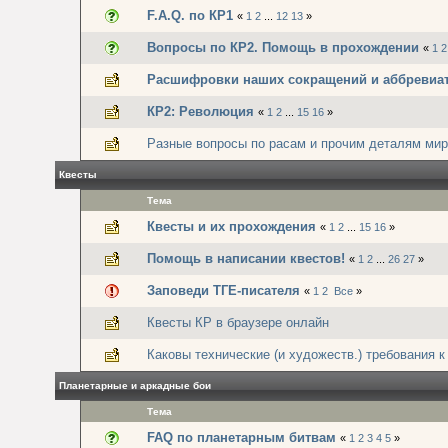
F.A.Q. по КР1
«
1
2
...
12
13
»
Вопросы по КР2. Помощь в прохождении
«
1
2
Расшифровки наших сокращений и аббревиа
КР2: Революция
«
1
2
...
15
16
»
Разные вопросы по расам и прочим деталям ми
Квесты
Тема
Квесты и их прохождения
«
1
2
...
15
16
»
Помощь в написании квестов!
«
1
2
...
26
27
»
Заповеди ТГЕ-писателя
«
1
2
Все
»
Квесты КР в браузере онлайн
Каковы технические (и художеств.) требования к
Планетарные и аркадные бои
Тема
FAQ по планетарным битвам
«
1
2
3
4
5
»