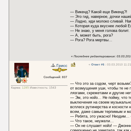
— Викенд? Какой еще Викенд?!
— Это гид, наверное, дочки наше
— Ладно, иди молоко сливай. Нам
— Которая куда вкуснее любой Е
— Не знаю, у меня голова болит.
— А, может быть, рога?
— Рога? Рога мертвы…
«
Последнее редактирование: 03.03.2010
«
Ответ #6
:
03.03.2010 11:21
Грисс
Сообщений: 837
— Что это за содом, черт возьм
Карма:
1285
Известность:
1543
от возмущения уши, чтобы те не
лязгами, скрежетами и другие н
— Эм, это нойз… Не пойму, что т
выключения на своем музыкально
всплеск рутинерства и косности 
всем, даже самым терпимым и м
— Ребята, это ужасно! Неодим…
— Что такое, неужели…
— Он не слушает нойз! — Джонни 
совершенно не заметила, так как