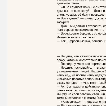
дневного света.
— Он не слушает нойз, не смотрит
джинсы, не пьет колу! — Джонни о
споткнувшись об бухту проводов.
— Вот видите?! — кричал Джон. — 
табурет!
— Джон, мы должны отправить его
него серьезное заболевание, что
— Врачи долго боролись за ее ра
Иначе он заразит нас всех.
— Так, Ефросиньюшка, решено. В
— Неодим, нам кажется твое пове
врачу, который обязательно помо
— Господа, у меня все нормально
— Неодим, послушайте, — в разг
у современных людей. На дворе 2
нашу еду, не носите нашу одежду
и высокие носатые сапоги выгля
скажу больше – лично меня такой 
— Ах! Вы правы, я действительно 
очень неуютно стало в последнее
минуту на свой рабочий стол. Он
темный стеллаж с книгами Гете, И
— «Классика…» — подумал он пр
— Да, сударыня, ведите меня к в