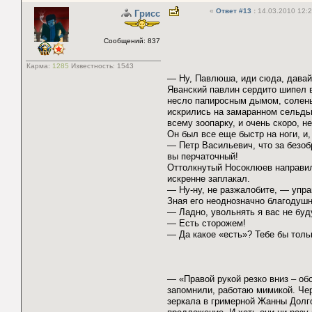
«
Ответ #13
:
14.03.2010 12:2
Грисс
Сообщений: 837
Карма:
1285
Известность:
1543
— Ну, Павлюша, иди сюда, давай 
Яванский павлин сердито шипел в
несло папиросным дымом, солены
искрились на замаранном сельдь
всему зоопарку, и очень скоро, н
Он был все еще быстр на ноги, и
— Петр Васильевич, что за безоб
вы перчаточный!
Оттолкнутый Носоклюев направил
искренне заплакал.
— Ну-ну, не разжалобите, — упр
Зная его неоднозначно благодушн
— Ладно, увольнять я вас не буд
— Есть сторожем!
— Да какое «есть»? Тебе бы толь
— «Правой рукой резко вниз – об
запомнили, работаю мимикой. Че
зеркала в гримерной Жанны Долго