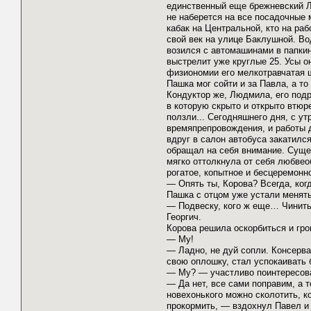
единственный еще брежневский Л
не наберется на все посадочные м
кабак на Центральной, кто на раб
свой век на улице Баклушной. В
возился с автомашинами в папкин
выстрелит уже круглые 25. Усы о
физиономии его мелкотравчатая щ
Пашка мог сойти и за Павла, а то
Кондуктор же, Людмила, его подру
в которую скрыто и открыто втюр
ползли... Сегодняшнего дня, с у
времяпрепровождения, и работы д
вдруг в салон автобуса закатилс
обращал на себя внимание. Суще
мягко оттолкнула от себя любвео
рогатое, копытное и бесцеремон
— Опять ты, Корова? Всегда, ког
Пашка с отцом уже устали менять
— Подвеску, кого ж еще… Чинить,
Георгич.
Корова решила оскорбиться и гро
— Му!
— Ладно, не дуй сопли. Консерва
свою оплошку, стал успокаивать 
— Му? — участливо поинтересов
— Да нет, все сами поправим, а 
новехонького можно сколотить, к
прокормить, — вздохнул Павел и