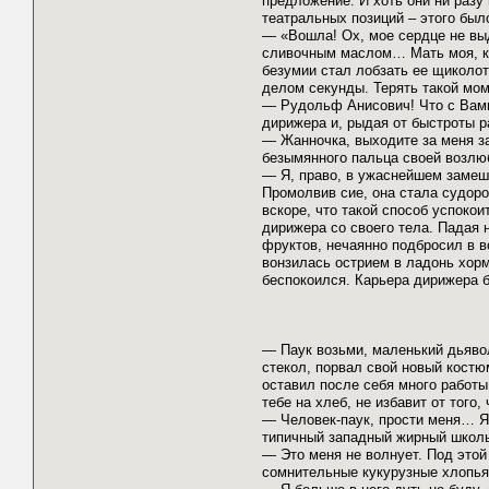
предложение. И хоть они ни разу
театральных позиций – этого был
— «Вошла! Ох, мое сердце не выд
сливочным маслом… Мать моя, ка
безумии стал лобзать ее щиколот
делом секунды. Терять такой мом
— Рудольф Анисович! Что с Вами
дирижера и, рыдая от быстроты р
— Жанночка, выходите за меня за
безымянного пальца своей возлю
— Я, право, в ужаснейшем заме
Промолвив сие, она стала судор
вскоре, что такой способ успокои
дирижера со своего тела. Падая 
фруктов, нечаянно подбросил в в
вонзилась острием в ладонь хорм
беспокоился. Карьера дирижера 
— Паук возьми, маленький дьявол
стекол, порвал свой новый костюм
оставил после себя много работы
тебе на хлеб, не избавит от того
— Человек-паук, прости меня… Я
типичный западный жирный школь
— Это меня не волнует. Под этой
сомнительные кукурузные хлопья,