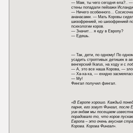
— Мам, ты чего сегодня ела?.. — 
стены попадали пейзажи Исланди
— Ничего особенного… Сосисочки,
ананасами. — Мать Коровы сидел
шизофренией, но шизофренией по
психологии коров.
— Значит… я еду в Европу?
— Едешь.
— Так, дети, по одному! По одно
усадить строптивых детишек в авт
венгерский Ikarus, на ходу и с л
— А, это все наша Корова, — зло
— Ха-ха-ха, — ехидно засмеялас
— Му!
Фингал получил фингал.
«В Европе хорошо. Каждый понед
парня, его зовут Фингал, после
уик-эндам мы посещаем известны
порадовало то, что коров пуска
Европа – это очень вкусная стра
Корова. Корова Фингал».