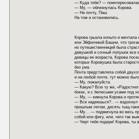
— Куда тебе? — поинтересовала
— Му, — облизнулась Корова.
— На почту, Паш.
На том и остановились.
Корова грызла копыто и мечтала 
или Эйфелевой Башни, что трогает
но путешественницей была страст
девушкой и сочный лопушок все 
девицы ее возраста, Корова посе
которых Коровушка была старост
без ума.
Почта представляла собой двухэт
и на любой почте, тут можно было
— Му, пожалуйста.
— Какую? Всю ту же, «Радостног
боках, и с белесыми усами под н
— Му, — кивнула Корова и протян
— Все надеешься?.. — вздохнул п
прошлым летом, десять тыщ-таки 
— Му… — подмигнула во весь пра
собой или фигу, или, чего так 
— Черт тебя подери! Корова, ты 