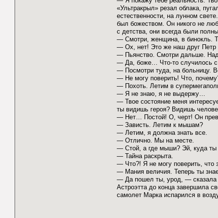
— Я покажу тебе реальность. Тв
«Ультракрыл» резал облака, пуга
естественности, на лунном свете.
был божеством. Он никого не люб
с детства, они всегда были полн
— Смотри, женщина, в бинокль. 
— Ох, нет! Это же наш друг Петр
— Пьянство. Смотри дальше. На
— Да, боже… Что-то случилось 
— Посмотри туда, на больницу. Во
— Не могу поверить! Что, почему
— Похоть. Летим в супермегапол
— Я не знаю, я не выдержу…
— Твое состояние меня интересуе
ты видишь героя? Видишь челове
— Нет… Постой! О, черт! Он прев
— Зависть. Летим к мышам?
— Летим, я должна знать все.
— Отлично. Мы на месте.
— Стой, а где мыши? Эй, куда т
— Тайна раскрыта.
— Что?! Я не могу поверить, что 
— Мания величия. Теперь ты знае
— Да пошел ты, урод, — сказала 
Астроэтта до конца завершила св
самолет Марка испарился в возду