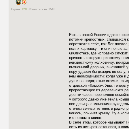
Карма:
1285
Известность:
1543
Есть в нашей России эдакие посе
потомки крепостных, спившихся к
обретаются себе, как Бог послал;
полях картошку – и спи ночью за
библиотеке, где исправно служит
признать которую приезжему пом
неизвестному колхознику, по-арм
пьяненький дворник, вьюжащий ул
пору ударил бы дождик по селу, т
нем необходимости: когда уже и 
души на подогретые скамьи, ехи
отцовской «Камой». Увы, теперь
прорастающее из деревенских ра
десяти часов переполнен семейн
у которого давно уже текла крыша
все девицы с маманями рукодель
отечественных тетенек в радиопри
небось, починят крышу. Ну а коли
и с ножом в спине.
В селе этом, которое называют Н
сеть из четырех остановок, к ко