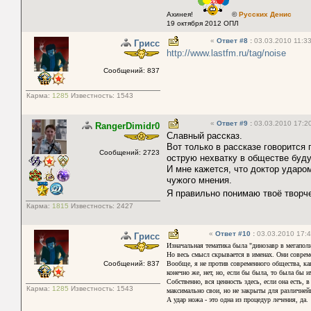
Ахинея!
©
Русских Денис
19 октября 2012 ОПЛ
«
Ответ #8
:
03.03.2010 11:33
Грисс
http://www.lastfm.ru/tag/noise
Сообщений: 837
Карма:
1285
Известность:
1543
«
Ответ #9
:
03.03.2010 17:20
RangerDimidr0
Славный рассказ.
Вот только в рассказе говорится 
Сообщений: 2723
острую нехватку в обществе буду
И мне кажется, что доктор ударо
чужого мнения.
Я правильно понимаю твоё творч
Карма:
1815
Известность:
2427
«
Ответ #10
:
03.03.2010 17:4
Грисс
Изначальная тематика была "динозавр в мегаполи
Но весь смысл скрывается в именах. Они совреме
Сообщений: 837
Вообще, я не против современного общества, как
конечно же, нет, но, если бы была, то была бы и
Собственно, вся ценность здесь, если она есть, 
Карма:
1285
Известность:
1543
максимально свои, но не закрыты для различней
А удар ножа - это одна из процедур лечения, да.