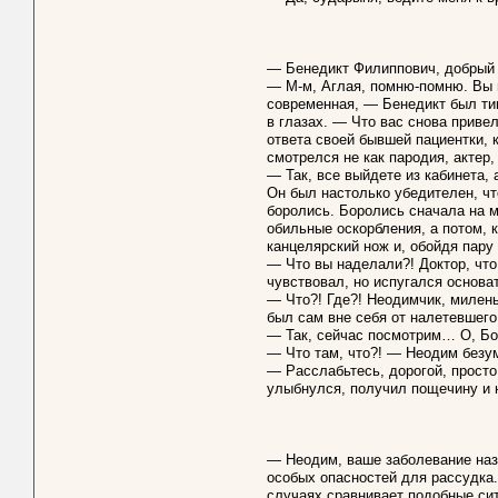
— Бенедикт Филиппович, добрый д
— М-м, Аглая, помню-помню. Вы в
современная, — Бенедикт был ти
в глазах. — Что вас снова приве
ответа своей бывшей пациентки, 
смотрелся не как пародия, актер,
— Так, все выйдете из кабинета, 
Он был настолько убедителен, чт
боролись. Боролись сначала на м
обильные оскорбления, а потом,
канцелярский нож и, обойдя пару
— Что вы наделали?! Доктор, чт
чувствовал, но испугался основа
— Что?! Где?! Неодимчик, милень
был сам вне себя от налетевшего
— Так, сейчас посмотрим… О, Бож
— Что там, что?! — Неодим безум
— Расслабьтесь, дорогой, прост
улыбнулся, получил пощечину и 
— Неодим, ваше заболевание наз
особых опасностей для рассудка.
случаях сравнивает подобные сит