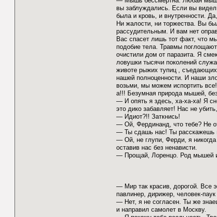
— Мышь бессмертна. Любая мышь, 
вы заблуждались. Если вы видел
была и кровь, и внутренности. Д
Ни жалости, ни торжества. Вы бы
рассудительным. И вам нет опра
Вас спасет лишь тот факт, что м
подобие тела. Травмы поглощают
очистили дом от паразита. Я сме
ловушки тысячи поколений служат
животе рыжих тупиц , съедающих
нашей полноценности. И наши зло
возьми, мы можем испортить все! 
а!!! Безумная природа мышей, бе
— И опять я здесь, ха-ха-ха! Я с
это дико забавляет! Нас не убить,
— Идиот?!! Заткнись!
— Ой, Фердинанд, что тебе? Не о
— Ты сдашь нас! Ты расскажешь 
— Ой, не глупи, Ферди, я никогда
оставив нас без ненависти.
— Прощай, Лоренцо. Род мышей 
— Мир так красив, дорогой. Все
павлинер, дирижер, человек-паук
— Нет, я не согласен. Ты же знае
и направил самолет в Москву.