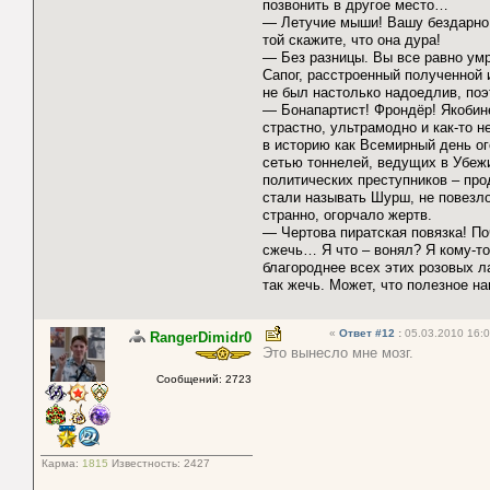
позвонить в другое место…
— Летучие мыши! Вашу бездарно 
той скажите, что она дура!
— Без разницы. Вы все равно умр
Сапог, расстроенный полученной 
не был настолько надоедлив, по
— Бонапартист! Фрондёр! Якобин
страстно, ультрамодно и как-то н
в историю как Всемирный день ог
сетью тоннелей, ведущих в Убежи
политических преступников – про
стали называть Шурш, не повезло.
странно, огорчало жертв.
— Чертова пиратская повязка! Поч
сжечь… Я что – вонял? Я кому-т
благороднее всех этих розовых л
так жечь. Может, что полезное н
«
Ответ #12
:
05.03.2010 16:0
RangerDimidr0
Это вынесло мне мозг.
Сообщений: 2723
Карма:
1815
Известность:
2427