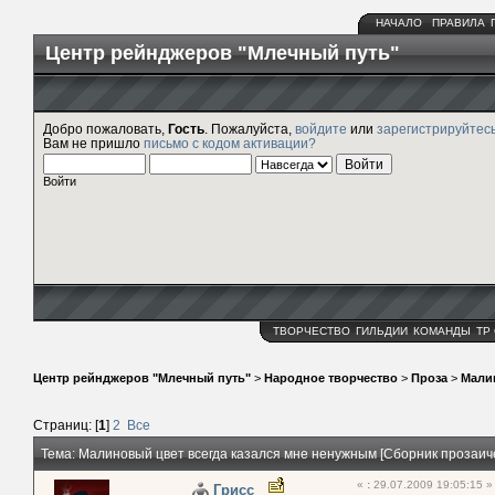
НАЧАЛО
ПРАВИЛА
Центр рейнджеров "Млечный путь"
Добро пожаловать,
Гость
. Пожалуйста,
войдите
или
зарегистрируйтес
Вам не пришло
письмо с кодом активации?
Войти
ТВОРЧЕСТВО
ГИЛЬДИИ
КОМАНДЫ
ТР
Центр рейнджеров "Млечный путь"
>
Народное творчество
>
Проза
>
Малин
Страниц: [
1
]
2
Все
Тема: Малиновый цвет всегда казался мне ненужным [Сборник прозаич
«
:
29.07.2009 19:05:15 »
Грисс