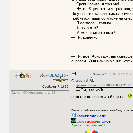
— Сравнивайте, я требую!
— Ну, в общем, как и у трактора,
Но у нас, в станции психологиче
требуется лишь согласие на опе
— Я согласен, только…
— Только что?
— Можно я сменю имя?
— Ну, конечно.
— Ну, все, Аристарх, вы соверше
образом. Имя можно менять хоть
«
Ответ #7
:
03.03.2010 11:26
-=ḂḼÃŽÊŔ=-
Отлично!
Цитата: Грисс от 03.03.2010 21:21:27
Сообщений: 1676
— Эм, это нойз…
Карма:
850
Известность:
1458
немного не понял этой фразы.
Бег по граблям - национальный вид спорт
Космические Волки
СОЮЗ
ДОМИ
НАТ
ОРОВ
Лулзы - это наше всё!