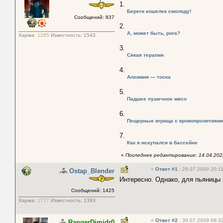
1.
Береги кошелек смолоду!
Сообщений: 837
2.
А, может быть, рога?
Карма:
1285
Известность:
1543
3.
Сякая терапия
4.
Алхимия — тоска
5.
Падшее пушечное мясо
6.
Пещерные игрища с кровопролитиям
7.
Как я искупался в бассейне
«
Последнее редактирование: 14.04.2022
«
Ответ #1
:
29.07.2009 20:11
Ostap_Blender
Интересно. Однако, для пьяницы 
Сообщений: 1425
Карма:
1777
Известность:
1393
«
Ответ #2
:
30.07.2009 08:32
RangerDimidr0