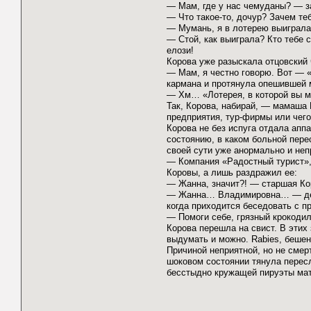
— Мам, где у нас чемуданы? — з
— Что такое-то, дочур? Зачем те
— Мумань, я в лотерею выиграла!
— Стой, как выиграла? Кто тебе 
елози!
Корова уже разыскала отцовский 
— Мам, я честно говорю. Вот — 
кармана и протянула опешившей 
— Хм… «Лотерея, в которой вы м
Так, Корова, набирай, — мамаша
предприятия, тур-фирмы или чего
Корова не без испуга отдала апп
состоянию, в каком больной пере
своей сути уже анормально и не
— Компания «Радостный турист»,
Коровы, а лишь раздражил ее:
— Жанна, значит?! — старшая Кор
— Жанна… Владимировна… — девуш
когда приходится беседовать с п
— Помоги себе, грязный крокоди
Корова перешла на свист. В этих 
выдумать и можно. Rabies, бешен
Причиной неприятной, но не смер
шоковом состоянии тянула пересл
бесстыдно кружащей пируэты мат