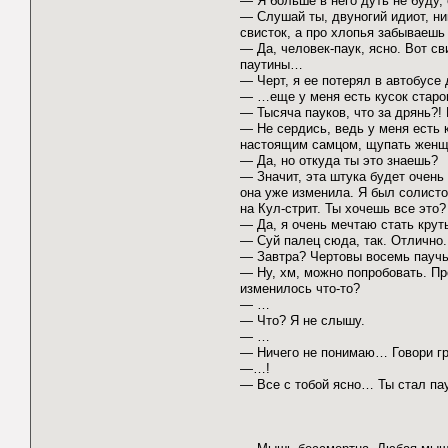
— Я больше в него дуть не буду,
— Слушай ты, двуногий идиот, ни
свисток, а про хлопья забываешь
— Да, человек-паук, ясно. Вот св
паутины…
— Черт, я ее потерял в автобусе 
— …еще у меня есть кусок стар
— Тысяча пауков, что за дрянь?!
— Не сердись, ведь у меня есть 
настоящим самцом, щупать женщи
— Да, но откуда ты это знаешь?
— Значит, эта штука будет очень
она уже изменила. Я был солисто
на Кул-стрит. Ты хочешь все это?
— Да, я очень мечтаю стать крут
— Суй палец сюда, так. Отлично.
— Завтра? Чертовы восемь паучьи
— Ну, хм, можно попробовать. Про
изменилось что-то?
— …
— Что? Я не слышу.
— …
— Ничего не понимаю… Говори г
—…!
— Все с тобой ясно… Ты стал п