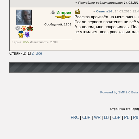
«
Последнее редактирование: 14.03.2010
«
Ответ #14
:
14.03.2010 12:4
Индрик
Рассказ произвёл на меня очень 
После первого прочтения не всё 
Сообщений: 1959
А в целом, мне понравилось. Пол
не утомляет, весь рассказ читал
Карма:
855
Известность:
2700
Страниц: [
1
]
2
Все
Powered by SMF 2.0 Beta
Страница сгенерир
FRC
|
СВР
|
WR
|
LB
|
СБР
|
РБ
|
Р