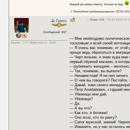
Первый раз решил помочь, больше не буду.
«
Последнее редактирование: 03.03.2010
«
Ответ #11
:
05.03.2010 10:4
Грисс
Сообщений: 837
— Мне необходимо политическое 
Карма:
1285
Известность:
1543
тоскливым и всей своей интонаци
— Я очень вас понимаю, от этой р
проще ведь обратиться в миграц
— Черт возьми, я знаю куда мне
первый обувной магазин, в котор
– грубиянить женщине – мелочно,
— Так, понимаю, вы выпили?
— Ненавистная! Я не пил ничего, 
— О чем вы говорите? Постойте, 
— Давай, зови своего менеджера!
— Петр Алибабович, старший мен
— Убежище мне дай.
— Убежище?
— Да.
— А вы кто?
— Как кто, я ботинок!
— Оно ясно, кто по рангу?
— Сапог мужской, зимний. Черног
— Извините, но у нас осталось м