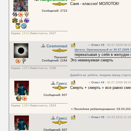
Саня - классно! МОЛОТОК!
Сообщений: 2723
Карма:
1815
Известность:
2427
«
Ответ #3
:
30.07.2009 09:43
Cosmonaut
Цитата: Оригинальный от 30.07.2009 
перекатывая у себя в желудке 
Поехали!
Это неминуемая смерть
Сообщений: 2184
Карма:
1455
Известность:
1336
Давайте-ка, ребята, покурим перед старт
«
Ответ #4
:
30.07.2009 09:45
Грисс
Смерть + смерть = все равно сме
Сообщений: 837
Карма:
1285
Известность:
1543
«
Последнее редактирование: 03.03.2010
«
Ответ #5
:
03.03.2010 11:10
Грисс
Сообщений: 837