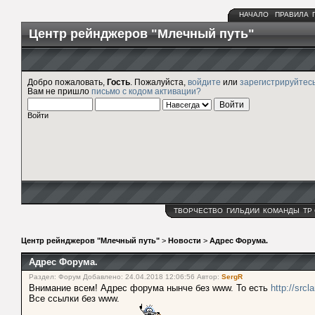
НАЧАЛО
ПРАВИЛА
Центр рейнджеров "Млечный путь"
Добро пожаловать,
Гость
. Пожалуйста,
войдите
или
зарегистрируйтес
Вам не пришло
письмо с кодом активации?
Войти
ТВОРЧЕСТВО
ГИЛЬДИИ
КОМАНДЫ
ТР
Центр рейнджеров "Млечный путь"
>
Новости
>
Адрес Форума.
Адрес Форума.
Раздел: Форум Добавлено: 24.04.2018 12:06:56 Автор:
SergR
Внимание всем! Адрес форума нынче без www. То есть
http://srcl
Все ссылки без www.