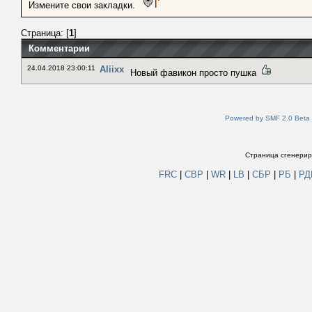
Измените свои закладки.
Страница: [
1
]
Комментарии
24.04.2018 23:00:11
Aliixx
Новый фавикон просто пушка
Powered by SMF 2.0 Beta
Страница сгенериро
FRC
|
СВР
|
WR
|
LB
|
СБР
|
РБ
|
Р