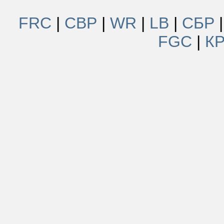
FRC
|
СВР
|
WR
|
LB
|
СБР
FGC
|
К