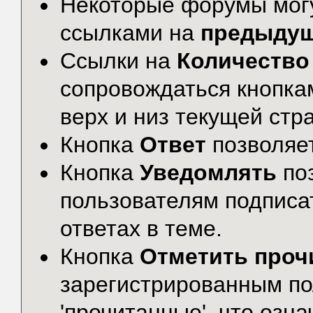
Некоторые форумы могу
ссылками на
предыду
Ссылки на
Количество
сопровождаться кнопк
верх и низ текущей стр
Кнопка
Ответ
позволяе
Кнопка
Уведомлять
по
пользователям подписа
ответах в теме.
Кнопка
Отметить проч
зарегистрированным по
'прочитанные', что озна