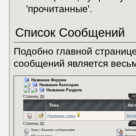
'прочитанные'.
Список Сообщений
Подобно главной странице
сообщений является весь
Название Форума
Название Категории
Название Раздела
Страниц: [
1
]
П
Тема
Авт
Авто
Название темы
Страниц: [
1
]
П
Тема с Вашими сообщениями
Заблоки
Обычная тема
Прикреп