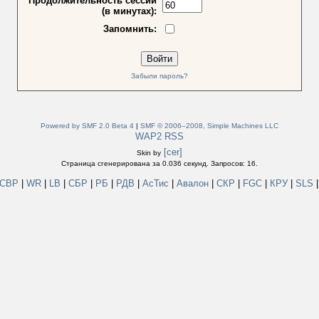
Продолжительность сессии
(в минутах):
Запомнить:
Забыли пароль?
Powered by SMF 2.0 Beta 4
|
SMF © 2006–2008, Simple Machines LLC
WAP2
RSS
[cer]
Skin by
Страница сгенерирована за 0.036 секунд. Запросов: 16.
СВР
|
WR
|
LB
|
СБР
|
РБ
|
РДВ
|
АсТис
|
Авалон
|
СКР
|
FGC
|
КРУ
|
SLS