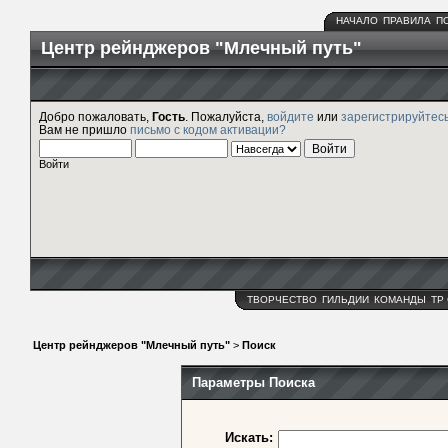
НАЧАЛО
ПРАВИЛА
П
Центр рейнджеров "Млечный путь"
Добро пожаловать,
Гость
. Пожалуйста,
войдите
или
зарегистрируйтес
Вам не пришло
письмо с кодом активации?
Войти
ТВОРЧЕСТВО
ГИЛЬДИИ
КОМАНДЫ
ТР
Центр рейнджеров "Млечный путь"
>
Поиск
Параметры Поиска
Искать: