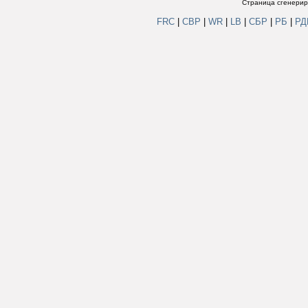
Страница сгенериро
FRC
|
СВР
|
WR
|
LB
|
СБР
|
РБ
|
Р