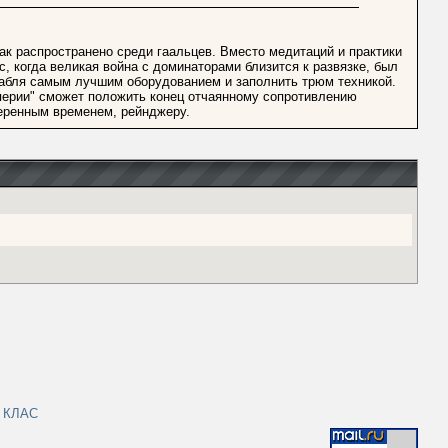
ак распространено среди гаальцев. Вместо медитаций и практики
, когда великая война с доминаторами близится к развязке, был
рабля самым лучшим оборудованием и заполнить трюм техникой.
мперии" сможет положить конец отчаянному сопротивлению
веренным временем, рейнджеру.
|
КЛАС