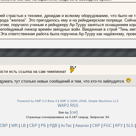
ей страстью к технике, дроидам и всякому оборудованию, что было не т
рода "железа". Это пригодилось ему и на рейнджерском поприще. Сейчас
 этим, поручило ученым и рейнджеру Ар-Тууру заняться оснащением ко
 непобедимый линкор времён звёздных войн. Введенная в строй "Тень и
 Эта ответственная работа была поручена Ар-Тууру как надёжному, про
овости есть ссылка на сам чемпионат
умать тут столько новых сообщений и тем, что кто-то заблудится.
Powered by SMF 2.0 Beta 4
|
SMF © 2006–2008, Simple Machines LLC
WAP2
RSS
[cer]
Skin by
Страница сгенерирована за 0.187 секунд. Запросов: 34.
СВР
|
WR
|
LB
|
СБР
|
РБ
|
РДВ
|
АсТис
|
Авалон
|
СКР
|
FGC
|
КРУ
|
SLS