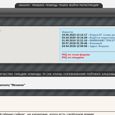
НАЧАЛО
ПРАВИЛА
ПОМОЩЬ
ПОИСК
ВОЙТИ
РЕГИСТРАЦИЯ
ь
.
Новости
:
19.06.2023 12:12:17 -
Форум ЕГ снова ра
03.04.2020 10:16:49 -
Ведётся подготовк
31.05.2019 12:21:10 -
ВНИМАНИЕ! ТЕМ К
30.07.2018 01:30:46 -
Флешмоб
24.04.2018 12:06:56 -
Адрес Форума.
FAQ по тегам форума
FAQ по гильдиям
ОРЧЕСТВО
ГИЛЬДИИ
КОМАНДЫ
ТР СНК
КЛАНЫ
СОРЕВНОВАНИЯ
РЕЙТИНГИ
АЛЬБОМ
пионату "Механик"
собенно сейчас, на карантине, когда есть свободное время.