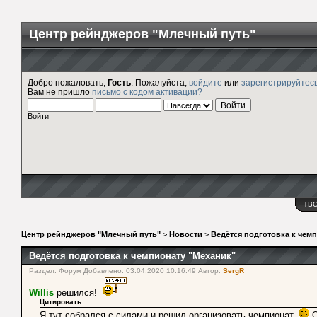
Центр рейнджеров "Млечный путь"
Добро пожаловать,
Гость
. Пожалуйста,
войдите
или
зарегистрируйтес
Вам не пришло
письмо с кодом активации?
Войти
ТВ
Центр рейнджеров "Млечный путь"
>
Новости
>
Ведётся подготовка к чем
Ведётся подготовка к чемпионату "Механик"
Раздел: Форум Добавлено: 03.04.2020 10:16:49 Автор:
SergR
Willis
решился!
Цитировать
Я тут собрался с силами и решил организовать чемпионат.
О