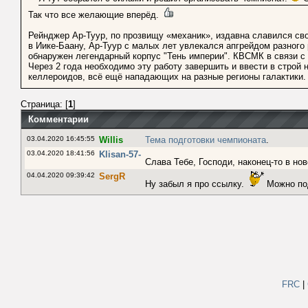
Так что все желающие вперёд.
Рейнджер Ар-Туур, по прозвищу «механик», издавна славился сво
в Иике-Баану, Ар-Туур с малых лет увлекался апгрейдом разного 
обнаружен легендарный корпус "Тень империи". КВСМК в связи с
Через 2 года необходимо эту работу завершить и ввести в строй
келлероидов, всё ещё нападающих на разные регионы галактики.
Страница: [
1
]
Комментарии
03.04.2020 16:45:55
Willis
Тема подготовки чемпионата
.
03.04.2020 18:41:56
Klisan-57-
Слава Тебе, Господи, наконец-то в н
04.04.2020 09:39:42
SergR
Ну забыл я про ссылку.
Можно под
FRC
|