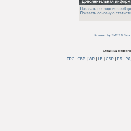
Дополнительная информ
Показать последние сообще
Показать основную статисти
Powered by SMF 2.0 Beta
Страница сгенериро
FRC
|
СВР
|
WR
|
LB
|
СБР
|
РБ
|
Р