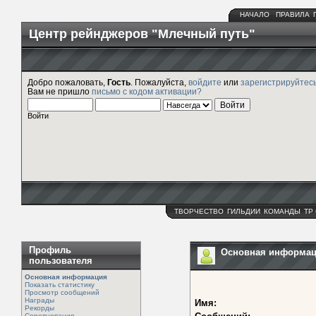
НАЧАЛО
ПРАВИЛА
Центр рейнджеров "Млечный путь"
Добро пожаловать,
Гость
. Пожалуйста,
войдите
или
зарегистрируйтес
Вам не пришло
письмо с кодом активации?
Войти
ТВОРЧЕСТВО
ГИЛЬДИИ
КОМАНДЫ
ТР
Профиль
Основная информаци
пользователя
Основная информация
Показать статистику
Просмотр сообщений
Награды
Имя:
Рекорды
Соревнования