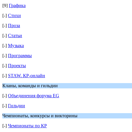
[9]
Графика
[-]
Стихи
[-]
Проза
[-]
Статьи
[-]
Музыка
[-]
Программы
[-]
Проекты
[-]
STAW. КР-онлайн
Кланы, команды и гильдии
[-]
Объединения форума EG
[-]
Гильдии
Чемпионаты, конкурсы и викторины
[-]
Чемпионаты по КР