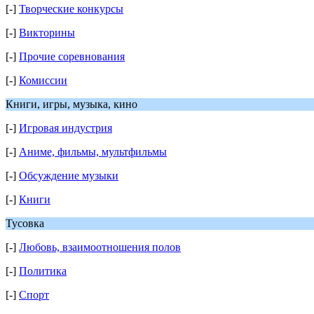
[-]
Творческие конкурсы
[-]
Викторины
[-]
Прочие соревнования
[-]
Комиссии
Книги, игры, музыка, кино
[-]
Игровая индустрия
[-]
Аниме, фильмы, мультфильмы
[-]
Обсуждение музыки
[-]
Книги
Тусовка
[-]
Любовь, взаимоотношения полов
[-]
Политика
[-]
Спорт