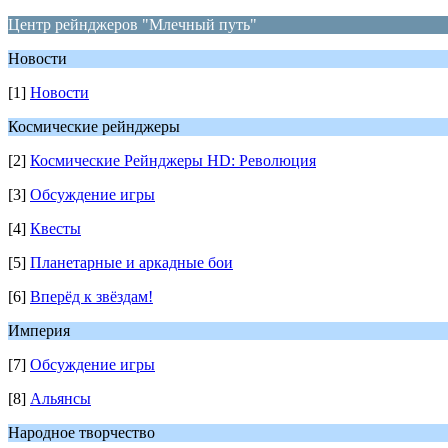
Центр рейнджеров "Млечный путь"
Новости
[1]
Новости
Космические рейнджеры
[2]
Космические Рейнджеры HD: Революция
[3]
Обсуждение игры
[4]
Квесты
[5]
Планетарные и аркадные бои
[6]
Вперёд к звёздам!
Империя
[7]
Обсуждение игры
[8]
Альянсы
Народное творчество