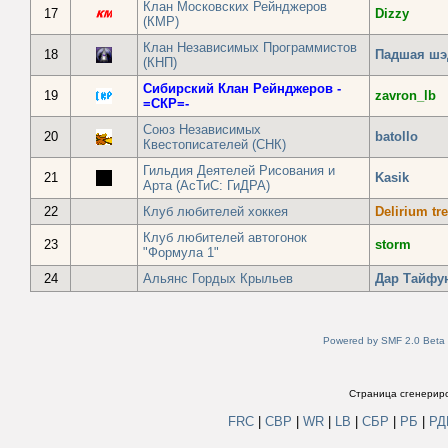
Клан Московских Рейнджеров
17
Dizzy
(КМР)
Клан Независимых Программистов
18
Падшая шэ
(КНП)
Сибирский Клан Рейнджеров -
19
zavron_lb
=СКР=-
Союз Независимых
20
batollo
Квестописателей (СНК)
Гильдия Деятелей Рисования и
21
Kasik
Арта (АсТиС: ГиДРА)
22
Клуб любителей хоккея
Delirium t
Клуб любителей автогонок
23
storm
"Формула 1"
24
Альянс Гордых Крыльев
Дар Tайфу
Powered by SMF 2.0 Beta
Страница сгенериро
FRC
|
СВР
|
WR
|
LB
|
СБР
|
РБ
|
Р