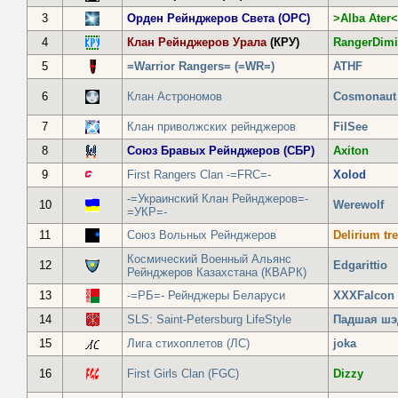
3
Орден Рейнджеров Света (ОРС)
>Alba Ater<
4
Клан Рейнджеров Урала
(КРУ)
RangerDimi
5
=Warrior Rangers= (=WR=)
ATHF
6
Клан Астрономов
Cosmonaut
7
Клан приволжских рейнджеров
FilSee
8
Союз Бравых Рейнджеров (СБР)
Axiton
9
First Rangers Clan -=FRC=-
Xolod
-=Украинский Клан Рейнджеров=-
10
Werewolf
=УКР=-
11
Союз Вольных Рейнджеров
Delirium t
Космический Военный Альянс
12
Edgarittio
Рейнджеров Казахстана (КВАРК)
13
-=РБ=- Рейнджеры Беларуси
XХXFalcon
14
SLS: Saint-Petersburg LifeStyle
Падшая шэ
15
Лига стихоплетов (ЛС)
joka
16
First Girls Clan (FGC)
Dizzy