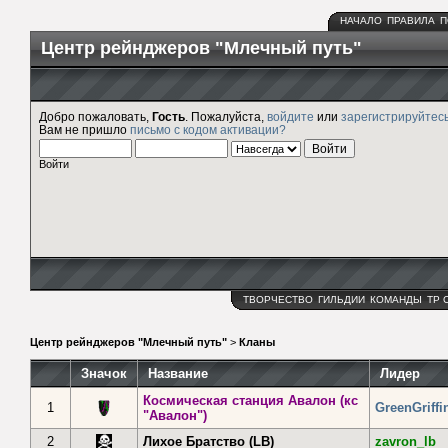
НАЧАЛО
ПРАВИЛА
П
Центр рейнджеров "Млечный путь"
Добро пожаловать,
Гость
. Пожалуйста,
войдите
или
зарегистрируйтес
Вам не пришло
письмо с кодом активации?
Войти
ТВОРЧЕСТВО
ГИЛЬДИИ
КОМАНДЫ
ТР 
Центр рейнджеров "Млечный путь"
>
Кланы
Значок
Название
Лидер
Космическая станция Авалон (кс
1
GreenGriffi
"Авалон")
2
Лихое Братство (LB)
zavron_lb