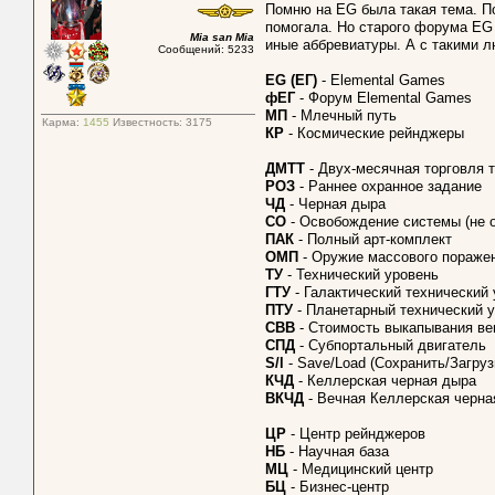
Помню на EG была такая тема. По
помогала. Но старого форума EG 
Mia san Mia
иные аббревиатуры. А с такими л
Сообщений: 5233
EG (ЕГ)
- Elemental Games
фЕГ
- Форум Elemental Games
МП
- Млечный путь
Карма:
1455
Известность:
3175
КР
- Космические рейнджеры
ДМТТ
- Двух-месячная торговля 
РОЗ
- Раннее охранное задание
ЧД
- Черная дыра
СО
- Освобождение системы (не о
ПАК
- Полный арт-комплект
ОМП
- Оружие массового пораже
ТУ
- Технический уровень
ГТУ
- Галактический технический
ПТУ
- Планетарный технический 
СВВ
- Стоимость выкапывания в
СПД
- Субпортальный двигатель
S/l
- Save/Load (Сохранить/Загруз
КЧД
- Келлерская черная дыра
ВКЧД
- Вечная Келлерская черна
ЦР
- Центр рейнджеров
НБ
- Научная база
МЦ
- Медицинский центр
БЦ
- Бизнес-центр