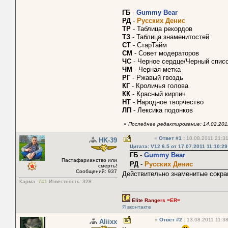
ГБ
-
Gummy Bear
РД
-
Русских Денис
ТР
- Таблица рекордов
ТЗ
- Таблица знаменитостей
СТ
- СтарТайм
СМ
- Совет модераторов
ЧС
- Черное сердце/Черный список
ЧМ
- Черная метка
РГ
- Ржавый гвоздь
КГ
- Кроличья голова
КК
- Красный кирпич
НТ
- Народное творчество
ЛП
- Лексика подонков
«
Последнее редактирование: 14.02.2012
«
Ответ #1
:
10.08.2011 21:31
HK-39
Цитата: V12 6.5 от 17.07.2011 11:10:29
ГБ
-
Gummy Bear
Пастафарианство или
РД
-
Русских Денис
смерть!
Сообщений: 937
Действительно знаменитые сокра
Карма:
741
Известность:
328
Eli
te
Ran
ge
rs =
ER=
Я вконтакте
«
Ответ #2
:
13.08.2011 11:38
Aliixx