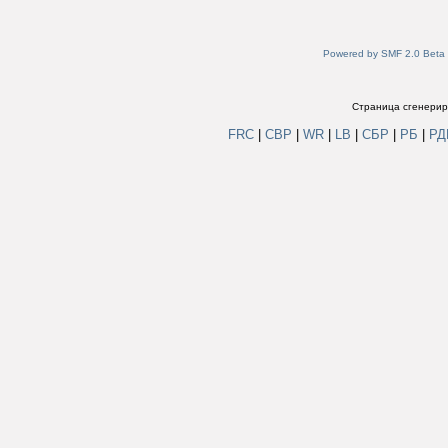
Powered by SMF 2.0 Beta
Страница сгенериро
FRC
|
СВР
|
WR
|
LB
|
СБР
|
РБ
|
Р