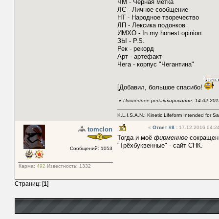
ЧМ - Черная метка
ЛС - Личное сообщение
НТ - Народное творечество
ЛП - Лексика подонков
ИМХО - In my honest opinion
ЗЫ - P.S.
Рек - рекорд
Арт - артефакт
Чега - корпус "Чегантина"
[Добавил, большое спасибо!
«
Последнее редактирование: 14.02.2012
K.L.I.S.A.N.: Kinetic Lifeform Intended for S
«
Ответ #8
:
17.12.2016 04:24
tomclon
Тогда и моё
фирменное
сокращен
"Трёхбуквенные" - сайт СНК.
Сообщений: 1053
Карма:
492
Известность:
1332
Страниц: [
1
]