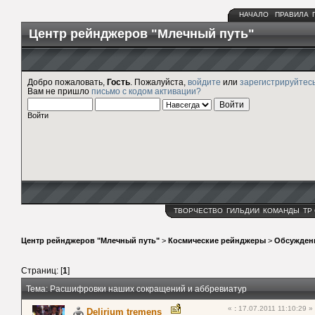
НАЧАЛО
ПРАВИЛА
Центр рейнджеров "Млечный путь"
Добро пожаловать,
Гость
. Пожалуйста,
войдите
или
зарегистрируйтес
Вам не пришло
письмо с кодом активации?
Войти
ТВОРЧЕСТВО
ГИЛЬДИИ
КОМАНДЫ
ТР
Центр рейнджеров "Млечный путь"
>
Космические рейнджеры
>
Обсужден
Страниц: [
1
]
Тема: Расшифровки наших сокращений и аббревиатур
«
:
17.07.2011 11:10:29 »
Delirium tremens