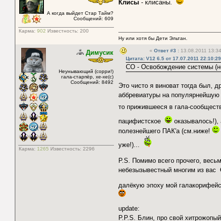
Клисы
- клисаны.
А когда выйдет Стар Тайм?
Сообщений: 609
Карма:
902
Известность:
200
Ну или хотя бы Дети Эльтан.
«
Ответ #3
:
13.08.2011 13:34
Димусик
Цитата: V12 6.5 от 17.07.2011 22:10:29
СО - Освобождение системы (не
Неунывающий (сорри!)
гала-старпёр, хе-хе(с)
Сообщений: 8492
Это чисто я виноват тогда был, 
аббревиатуры на популярнейшу
то прижившееся в гала-сообщес
пацифистское
оказывалось!),
полезнейшего ПАК'а (см.ниже!
уже!)...
Карма:
1265
Известность:
2296
P.S. Помимо всего прочего, весь
небезызывестный многим из вас
далёкую эпоху мой галакорифей
update:
P.P.S. Блин, про свой хитрожопы