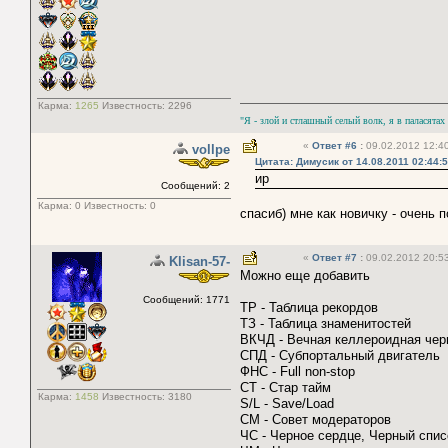
Карма:
1265
Известность:
2296
"Я - злой и стлашный селый волк, я в паласятах
«
Ответ #6
:
09.02.2012 12:40
vollpe
Цитата: Димусик от 14.08.2011 02:44:
ир
Сообщений: 2
Карма:
0
Известность:
0
спасиб) мне как новичку - очень п
«
Ответ #7
:
09.02.2012 20:53
Klisan-57-
Можно еще добавить
Сообщений: 1771
ТР - Таблица рекордов
ТЗ - Таблица знаменитостей
ВКЧД - Вечная келлероидная чер
СПД - Субпортальный двигатель
ФНС - Full non-stop
СТ - Стар тайм
Карма:
1458
Известность:
3180
S/L - Save/Load
СМ - Совет модераторов
ЧС - Черное сердце, Черный спис