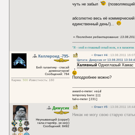
чуть не забыл
(позволяющий н
абсолютно весь её коммерчески
единственный день!)...
«
Последнее редактирование: 13.08.201
"Я - злой и стлашный селый волк, я в паласятах
«
Ответ #4
:
13.08.2011 16:07
Келлероид -795-
Цитата: Димусик от 13.08.2011 13:34:
Халявный
Одноглазый Хамас
Бей галактику - спасай
доминаторов!
Сообщений: 784
Поподробнее можно?
Карма:
500
Известность:
160
award-o-meter:
void
temporary bans:
| | |
fail-o-meter
[231]
«
Ответ #5
:
13.08.2011 16:44
Димусик
Никак не могу свою старую стат
Неунывающий (сорри!)
гала-старпёр, хе-хе(с)
Сообщений: 8492