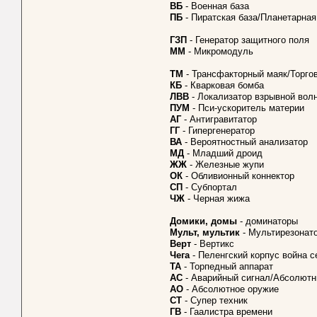
ВБ
- Военная база
ПБ
- Пиратская база/Планетарная 
ГЗП
- Генератор защитного поля
ММ
- Микромодуль
ТМ
- Трансфакторный маяк/Торгов
КБ
- Кварковая бомба
ЛВВ
- Локализатор взрывной вол
ПУМ
- Пси-ускоритель материи
АГ
- Антигравитатор
ГГ
- Гипергенератор
ВА
- Вероятностный анализатор
МД
- Младший дроид
ЖЖ
- Железные жупи
ОК
- Обливионный коннектор
СП
- Субпортал
ЧЖ
- Черная жижа
Домики, домы
- доминаторы
Мульт, мультик
- Мультирезонат
Верт
- Вертикс
Чега
- Пеленгский корпус война с
ТА
- Торпедный аппарат
АС
- Аварийный сигнал/Абсолютны
АО
- Абсолютное оружие
СТ
- Супер техник
ГВ
- Гаалистра времени