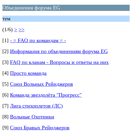
Объединения форума EG
тем
(1/6)
>
>>
[1]
- = FAQ по командам = -
[2]
Информация по объединениям форума EG
[3]
FAQ по кланам - Вопросы и ответы на них
[4]
Просто команда
[5]
Союз Вольных Рейнджеров
[6]
Команда звездолёта "Прогресс"
[7]
Лига стихоплетов (ЛС)
[8]
Вольные Охотники
[9]
Союз Бравых Рейнджеров