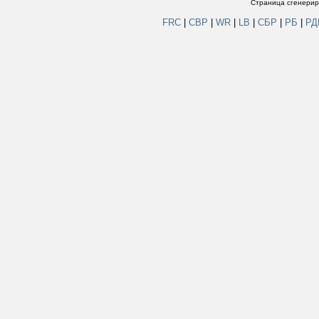
Страница сгенериро
FRC
|
СВР
|
WR
|
LB
|
СБР
|
РБ
|
Р