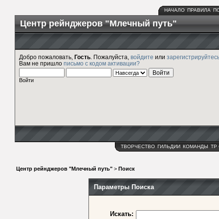
НАЧАЛО
ПРАВИЛА
П
Центр рейнджеров "Млечный путь"
Добро пожаловать,
Гость
. Пожалуйста,
войдите
или
зарегистрируйтес
Вам не пришло
письмо с кодом активации?
Войти
ТВОРЧЕСТВО
ГИЛЬДИИ
КОМАНДЫ
ТР
Центр рейнджеров "Млечный путь"
>
Поиск
Параметры Поиска
Искать: