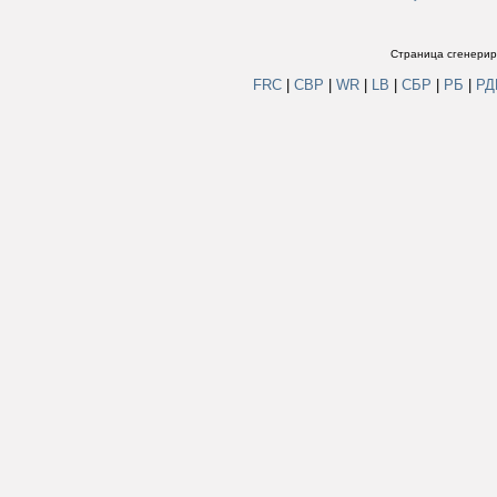
Страница сгенериро
FRC
|
СВР
|
WR
|
LB
|
СБР
|
РБ
|
Р