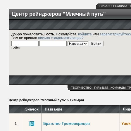
НАЧАЛО
ПРАВИЛА
П
Центр рейнджеров "Млечный путь"
Добро пожаловать,
Гость
. Пожалуйста,
войдите
или
зарегистрируйтес
Вам не пришло
письмо с кодом активации?
Войти
ТВОРЧЕСТВО
ГИЛЬДИИ
КОМАНДЫ
ТР
Центр рейнджеров "Млечный путь"
>
Гильдии
Значок
Название
Лид
1
Братство Громовержцев
Yuuk