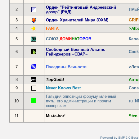
Орден "Рейтинговый Андреевский
2
ПРЕ
дозор" (РАД)
3
Орден Хранителей Мира (ОХМ)
GRIF
4
FANTA
>Alb
5
СОЮЗ
ДОМИ
НАТ
ОРОВ
Келл
Свободный Военный Альянс
6
Coo
Рейнджеров =СВАР=
7
Паладины Вечности
>Лет
8
TopGuild
Авто
9
Never Knows Best
Cons
Гильдия оппозиции форуму млечный
10
путь, его администрации и прочим
ru_N
юзверькам!
11
Mu-ta-bor!
Sten
Powered by SMF 2.0 Beta