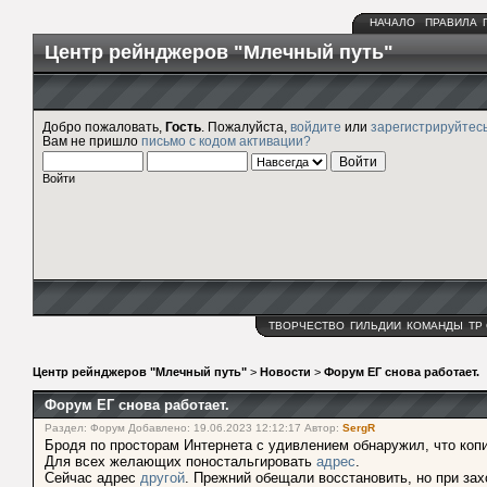
НАЧАЛО
ПРАВИЛА
Центр рейнджеров "Млечный путь"
Добро пожаловать,
Гость
. Пожалуйста,
войдите
или
зарегистрируйтес
Вам не пришло
письмо с кодом активации?
Войти
ТВОРЧЕСТВО
ГИЛЬДИИ
КОМАНДЫ
ТР
Центр рейнджеров "Млечный путь"
>
Новости
>
Форум ЕГ снова работает.
Форум ЕГ снова работает.
Раздел: Форум Добавлено: 19.06.2023 12:12:17 Автор:
SergR
Бродя по просторам Интернета с удивлением обнаружил, что коп
Для всех желающих поностальгировать
адрес
.
Сейчас адрес
другой
. Прежний обещали восстановить, но при захо