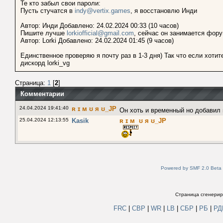
Те кто забыл свои пароли:
Пусть стучатся в
indy@vertix.games
, я восстановлю Инди
Автор: Инди Добавлено: 24.02.2024 00:33 (10 часов)
Пишите лучше
lorkiofficial@gmail.com
, сейчас он занимается фор
Автор: Lorki Добавлено: 24.02.2024 01:45 (9 часов)
Единственное проверяю я почту раз в 1-3 дня) Так что если хоти
дискорд lorki_vg
Страница:
1
[
2
]
Комментарии
24.04.2024 19:41:40
ʀ ɪ м ʊ я ʊ_JP
Он хоть и временный но добавил 
25.04.2024 12:13:55
Kasik
ʀ ɪ м ʊ я ʊ_JP
Powered by SMF 2.0 Beta
Страница сгенериро
FRC
|
СВР
|
WR
|
LB
|
СБР
|
РБ
|
Р