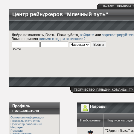
НАЧАЛО
ПРАВИЛА
Центр рейнджеров "Млечный путь"
Добро пожаловать,
Гость
. Пожалуйста,
войдите
или
зарегистрируйтес
Вам не пришло
письмо с кодом активации?
Войти
ТВОРЧЕСТВО
ГИЛЬДИИ
КОМАНДЫ
ТР
Профиль
Награды
пользователя
Основная информация
Изображение
Подпись награды
Показать статистику
Просмотр сообщений
Награды
"Орден быка" з
Рекорды
Соревнования