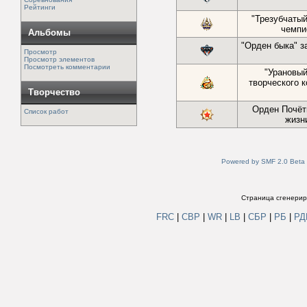
Рейтинги
"Трезубчатый
чемпи
Альбомы
"Орден быка" з
Просмотр
Просмотр элементов
Посмотреть комментарии
"Урановый
творческого к
Творчество
Орден Почётн
Список работ
жизн
Powered by SMF 2.0 Beta
Страница сгенериро
FRC
|
СВР
|
WR
|
LB
|
СБР
|
РБ
|
Р