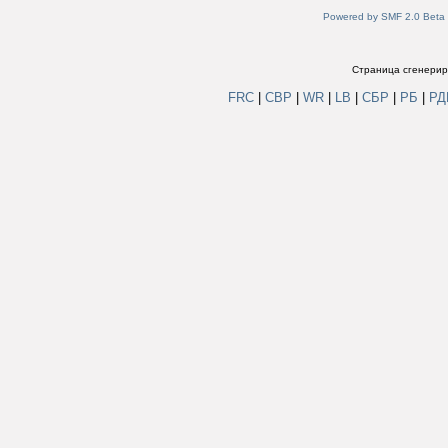
Powered by SMF 2.0 Beta
Страница сгенериро
FRC
|
СВР
|
WR
|
LB
|
СБР
|
РБ
|
Р