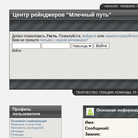
НАЧАЛО
ПРАВИЛА
Центр рейнджеров "Млечный путь"
Добро пожаловать,
Гость
. Пожалуйста,
войдите
или
зарегистрируйтес
Вам не пришло
письмо с кодом активации?
Войти
ТВОРЧЕСТВО
ГИЛЬДИИ
КОМАНДЫ
ТР
Профиль
Основная информация
пользователя
Основная информация
Имя:
Показать статистику
Просмотр сообщений
Сообщений:
Награды
Звание:
Рекорды
Соревнования