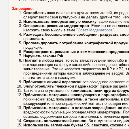
Запрещено:
Оскорблять
явно или скрыто других посетителей, их родн
следует вести себя культурно и не делать другим того, че
Использовать ненормативную лексику
, зарихтованно ил
Оспаривать решения модераторов
. Если вы не согласны
изложить свою мысль в теме
"Совет Модераторов"
.
Размещать бессмысленные сообщения, раздувать спо
промолчать.
Пропагандировать потребление контрафактной продук
продукцию.
Распространять рекламные и коммерческие предложен
Нарушать законы РФ
.
Плагиат
в любом виде, то есть заимствование чего-либо в 
выкладывающие на форум какое-либо произведение, обязан
заимствования. Это не касается творчества по КР и КР2, т
произведениями авторы никого в заблуждение не вводят. 
плагиатом и строго наказуемо.
Публикация личной переписки
без обоюдного согласия с
Злоупотреблять "лексикой падонкафф"
(Кроме раздела 
Так или иначе умышленно
копировать ники других фору
Публиковать материалы шокирующего и порнографичес
психический вред пользователям, а также материалы, в к
шокирующий или порнографический контекст очевиден и/и
Публиковать материалы, в которых запрещённая на фо
вредоносности публикации определяется модератором. Пол
ссылках, содержимое которых изменилось с течением врем
Создавать пользователей-клонов
. За отсутствием видим
Использовать заглавные буквы SS, свастику, схожие 