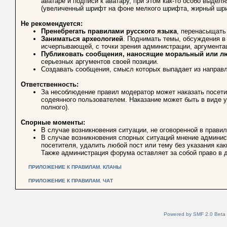
аватаре и подписи к аватару, при этом как-то особо выде
(увеличенный шрифт на фоне мелкого шрифта, жирный шриф
Не рекомендуется:
Пренебрегать правилами русского языка
, перенасыщать
Заниматься археологией
. Поднимать темы, обсуждения в
исчерпывающей, с точки зрения администрации, аргумента
Публиковать сообщения, наносящие моральный или л
серьезных аргументов своей позиции.
Создавать сообщения, смысл которых выпадает из направл
Ответственность:
За несоблюдение правил модератор может наказать посет
содеянного пользователем. Наказание может быть в виде у
полного).
Спорные моменты:
В случае возникновения ситуации, не оговоренной в прав
В случае возникновения спорных ситуаций мнение админи
посетителя, удалить любой пост или тему без указания как
Также администрация форума оставляет за собой право в д
ПРИЛОЖЕНИЕ К ПРАВИЛАМ. КЛАНЫ
ПРИЛОЖЕНИЕ К ПРАВИЛАМ. ЧАТ
Powered by SMF 2.0 Beta