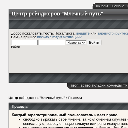
НАЧАЛО
ПРАВИЛА
Центр рейнджеров "Млечный путь"
Добро пожаловать,
Гость
. Пожалуйста,
войдите
или
зарегистрируйтес
Вам не пришло
письмо с кодом активации?
Войти
ТВОРЧЕСТВО
ГИЛЬДИИ
КОМАНДЫ
ТР
Центр рейнджеров "Млечный путь"
>
Правила
Правила
Каждый зарегистрированный пользователь имеет право:
свободно выражать свое мнение, за исключением случаев
социальную, расовую, национальную или религиозную нена
пользоваться доступными ему сервисами: Форум, Чат, Лич