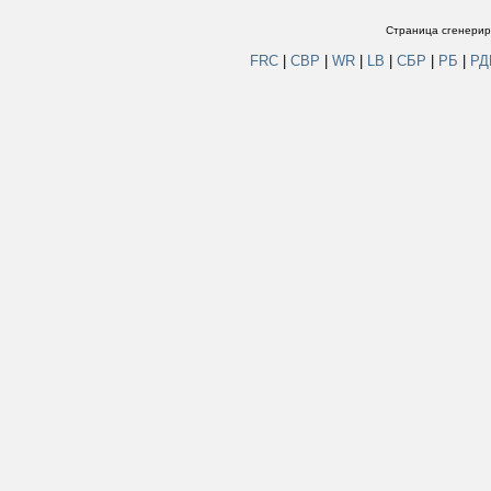
Страница сгенериро
FRC
|
СВР
|
WR
|
LB
|
СБР
|
РБ
|
Р