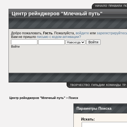
НАЧАЛО
ПРАВИЛА
П
Центр рейнджеров "Млечный путь"
Добро пожаловать,
Гость
. Пожалуйста,
войдите
или
зарегистрируйтес
Вам не пришло
письмо с кодом активации?
Войти
ТВОРЧЕСТВО
ГИЛЬДИИ
КОМАНДЫ
ТР
Центр рейнджеров "Млечный путь"
>
Поиск
Параметры Поиска
Искать: