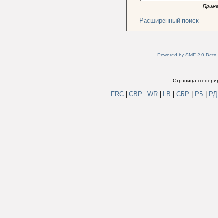
Приме
Расширенный поиск
Powered by SMF 2.0 Beta
Страница сгенерир
FRC
|
СВР
|
WR
|
LB
|
СБР
|
РБ
|
Р