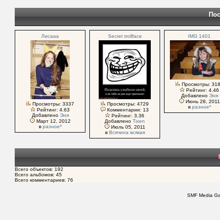
Пос
Лисааа
Secret trollface
IMG 1401
Просмотры: 31
Рейтинг: 4.46
Добавлено
Эня
Июнь 28, 2011
Просмотры: 3337
Просмотры: 4729
в
разное*
Рейтинг: 4.63
Комментарии: 13
Добавлено
Эня
Рейтинг: 3.36
Март 12, 2012
Добавлено
Tixen
в
разное*
Июль 05, 2011
в
Всячина всякая
Всего объектов: 192
Всего альбомов: 45
Всего комментариев: 76
SMF Media Gal