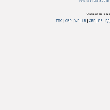
Powered by SMF 2.0 Beta
Страница сгенериро
FRC
|
СВР
|
WR
|
LB
|
СБР
|
РБ
|
Р