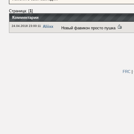
Страница: [
1
]
Комментарии
24.04.2018 23:00:11
Aliixx
Новый фавикон просто пушка
FRC
|