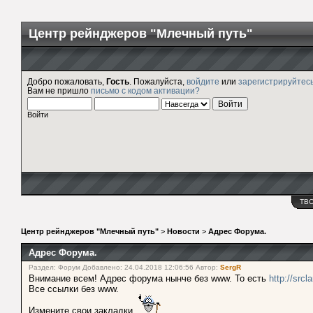
Центр рейнджеров "Млечный путь"
Добро пожаловать,
Гость
. Пожалуйста,
войдите
или
зарегистрируйтес
Вам не пришло
письмо с кодом активации?
Войти
ТВ
Центр рейнджеров "Млечный путь"
>
Новости
>
Адрес Форума.
Адрес Форума.
Раздел: Форум Добавлено: 24.04.2018 12:06:56 Автор:
SergR
Внимание всем! Адрес форума нынче без www. То есть
http://srcl
Все ссылки без www.
Измените свои закладки.