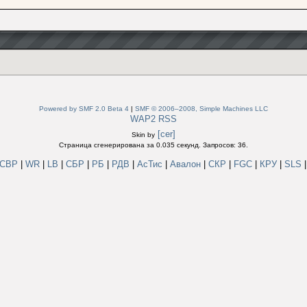
Powered by SMF 2.0 Beta 4
|
SMF © 2006–2008, Simple Machines LLC
WAP2
RSS
[cer]
Skin by
Страница сгенерирована за 0.035 секунд. Запросов: 36.
СВР
|
WR
|
LB
|
СБР
|
РБ
|
РДВ
|
АсТис
|
Авалон
|
СКР
|
FGC
|
КРУ
|
SLS