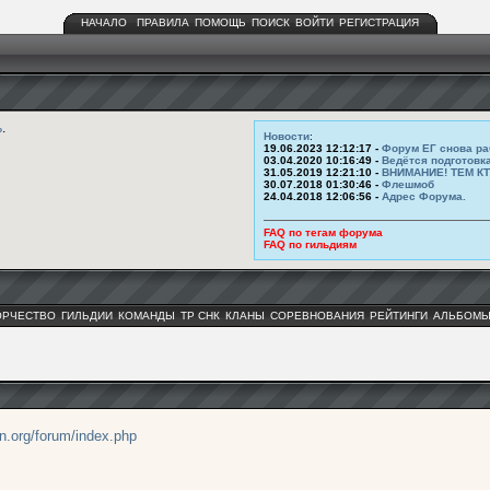
НАЧАЛО
ПРАВИЛА
ПОМОЩЬ
ПОИСК
ВОЙТИ
РЕГИСТРАЦИЯ
ь
.
Новости
:
19.06.2023 12:12:17 -
Форум ЕГ снова ра
03.04.2020 10:16:49 -
Ведётся подготовк
31.05.2019 12:21:10 -
ВНИМАНИЕ! ТЕМ К
30.07.2018 01:30:46 -
Флешмоб
24.04.2018 12:06:56 -
Адрес Форума.
FAQ по тегам форума
FAQ по гильдиям
ОРЧЕСТВО
ГИЛЬДИИ
КОМАНДЫ
ТР СНК
КЛАНЫ
СОРЕВНОВАНИЯ
РЕЙТИНГИ
АЛЬБОМ
an.org/forum/index.php