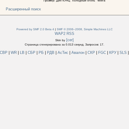
Пример:
Дин КУНЦ "Холодный огонь" -книга
Расширенный поиск
Powered by SMF 2.0 Beta 4
|
SMF © 2006–2008, Simple Machines LLC
WAP2
RSS
[cer]
Skin by
Страница сгенерирована за 0.013 секунд. Запросов: 17.
СВР
|
WR
|
LB
|
СБР
|
РБ
|
РДВ
|
АсТис
|
Авалон
|
СКР
|
FGC
|
КРУ
|
SLS