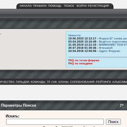
НАЧАЛО
ПРАВИЛА
ПОМОЩЬ
ПОИСК
ВОЙТИ
РЕГИСТРАЦИЯ
ь
.
Новости
:
19.06.2023 12:12:17 -
Форум ЕГ снова ра
03.04.2020 10:16:49 -
Ведётся подготовк
31.05.2019 12:21:10 -
ВНИМАНИЕ! ТЕМ К
30.07.2018 01:30:46 -
Флешмоб
24.04.2018 12:06:56 -
Адрес Форума.
FAQ по тегам форума
FAQ по гильдиям
ОРЧЕСТВО
ГИЛЬДИИ
КОМАНДЫ
ТР СНК
КЛАНЫ
СОРЕВНОВАНИЯ
РЕЙТИНГИ
АЛЬБОМ
Параметры Поиска
Искать: