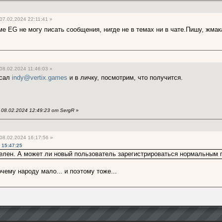
07.02.2024 22:11:41 »
е EG не могу писать сообщения, нигде не в темах ни в чате.Пишу, жмак
08.02.2024 11:46:03 »
исал
indy@vertix.games
и в личку, посмотрим, что получится.
08.02.2024 12:49:23 от SergR
»
08.02.2024 16:17:56 »
 15:47:25
елен. А может ли новый пользователь зарегистрироваться нормальным п
почему народу мало... и поэтому тоже...