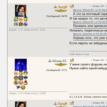
«
Ответ #3
:
0
SergR
Цитата: Klisan-57- от 01.06.
А что за почтовый сер
Сообщений: 6479
Я так назвал то, что ав
Цитата: Klisan-57- от 01.06.
Починить или прописа
Карма:
1120
Известность:
1151
Починить теоретически м
Цитата: tomclon от 01.06.20
Хорошо хоть, что уже 
Если пароль не забудеш
Сайт моего отца
«
Ответ #4
:
0
Klisan-57-
У меня своего форума не 
Нужно найти какой-нибуд
Сообщений: 1771
Карма:
1458
Известность:
3180
K.L.I.S.A.N.: Kinetic Lifeform Int
«
Ответ #5
:
0
SergR
Цитата: Klisan-57- от 06.06.