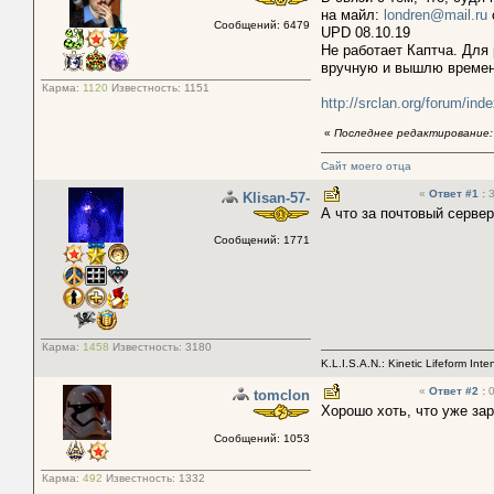
на майл:
londren@mail.ru
Сообщений: 6479
UPD 08.10.19
Не работает Каптча. Для
вручную и вышлю времен
Карма:
1120
Известность:
1151
http://srclan.org/forum/
«
Последнее редактирование: 
Сайт моего отца
«
Ответ #1
:
3
Klisan-57-
А что за почтовый серве
Сообщений: 1771
Карма:
1458
Известность:
3180
K.L.I.S.A.N.: Kinetic Lifeform Int
«
Ответ #2
:
0
tomclon
Хорошо хоть, что уже за
Сообщений: 1053
Карма:
492
Известность:
1332