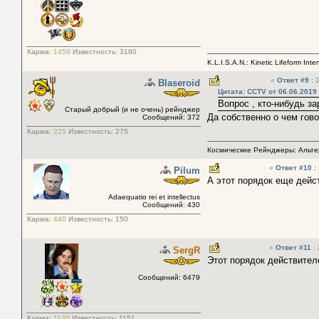
Карма:
1458
Известность:
3180
K.L.I.S.A.N.: Kinetic Lifeform Int
«
Ответ #9
:
2
Blaseroid
Цитата: CCTV от 06.06.2019 
Вопрос , кто-нибудь з
Старый добрый (и не очень) рейнджер
Да собственно о чем гов
Сообщений: 372
Карма:
225
Известность:
275
Космические Рейнджеры: Альте
«
Ответ #10
:
Pilum
А этот порядок еще дейс
Adaequatio rei et intellectus
Сообщений: 430
Карма:
440
Известность:
150
«
Ответ #11
:
SergR
Этот порядок действител
Сообщений: 6479
Карма:
1120
Известность:
1151