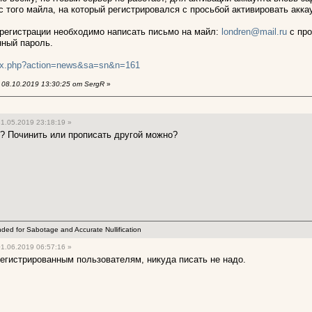
с того майла, на который регистрировался с просьбой активировать акка
 регистрации необходимо написать письмо на майл:
londren@mail.ru
с про
ный пароль.
index.php?action=news&sa=sn&n=161
08.10.2019 13:30:25 от SergR
»
1.05.2019 23:18:19 »
р? Починить или прописать другой можно?
ended for Sabotage and Accurate Nullification
1.06.2019 06:57:16 »
регистрированным пользователям, никуда писать не надо.