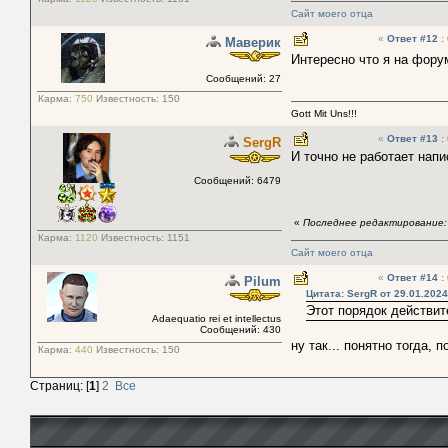
Сайт моего отца
«
Ответ #12
:
Маверик
Интересно что я на форум
Сообщений: 27
Карма:
750
Известность:
150
Gott Mit Uns!!!
«
Ответ #13
:
SergR
И точно не работает нап
Сообщений: 6479
«
Последнее редактирование: 
Карма:
1120
Известность:
1151
Сайт моего отца
«
Ответ #14
:
Pilum
Цитата: SergR от 29.01.2024
Этот порядок действит
Adaequatio rei et intellectus
Сообщений: 430
ну так... понятно тогда, 
Карма:
440
Известность:
150
Страниц: [
1
]
2
Все