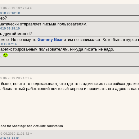
1.06.2019 18:57:04 »
2019 09:18:19
вер?
томатически отправляет письма пользователям.
2019 09:18:19
ть другой можно?
ожно. Но почему-то
Gummy Bear
этим не занимался. Хотя быть в курсе 
19 16:57:16
зарегистрированным пользователям, никуда писать не надо.
ь.
5.06.2019 20:24:51 »
было, но что-то подсказывает, что где-то в админских настройках долж
ь бесплатный работающий почтовый сервер и прописать его адрес в настр
ended for Sabotage and Accurate Nullification
6.06.2019 11:01:42 »
2019 06:24:51