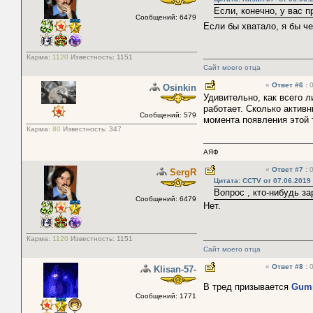
Если, конечно, у вас п
Сообщений: 6479
Если бы хватало, я бы ч
Карма:
1120
Известность:
1151
Сайт моего отца
«
Ответ #6
:
0
Osinkin
Удивительно, как всего 
работает. Сколько актив
Сообщений: 579
момента появления этой
Карма:
80
Известность:
347
АЯФ
«
Ответ #7
:
0
SergR
Цитата: CCTV от 07.06.2019 
Вопрос , кто-нибудь з
Сообщений: 6479
Нет.
Карма:
1120
Известность:
1151
Сайт моего отца
«
Ответ #8
:
0
Klisan-57-
В тред призывается
Gum
Сообщений: 1771