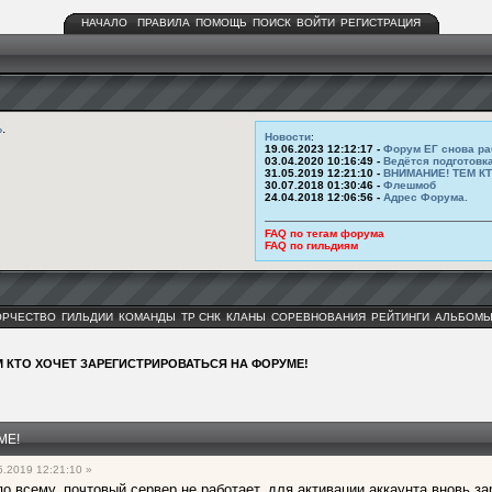
НАЧАЛО
ПРАВИЛА
ПОМОЩЬ
ПОИСК
ВОЙТИ
РЕГИСТРАЦИЯ
ь
.
Новости
:
19.06.2023 12:12:17 -
Форум ЕГ снова ра
03.04.2020 10:16:49 -
Ведётся подготовк
31.05.2019 12:21:10 -
ВНИМАНИЕ! ТЕМ К
30.07.2018 01:30:46 -
Флешмоб
24.04.2018 12:06:56 -
Адрес Форума.
FAQ по тегам форума
FAQ по гильдиям
ОРЧЕСТВО
ГИЛЬДИИ
КОМАНДЫ
ТР СНК
КЛАНЫ
СОРЕВНОВАНИЯ
РЕЙТИНГИ
АЛЬБОМ
М КТО ХОЧЕТ ЗАРЕГИСТРИРОВАТЬСЯ НА ФОРУМЕ!
МЕ!
.2019 12:21:10 »
я по всему, почтовый сервер не работает, для активации аккаунта вновь