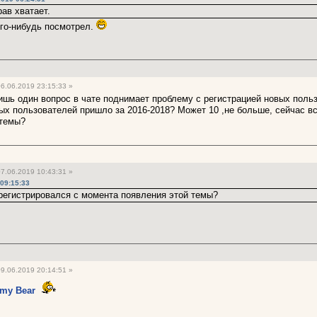
рав хватает.
его-нибудь посмотрел.
6.06.2019 23:15:33 »
лишь один вопрос в чате поднимает проблему с регистрацией новых польз
ных пользователей пришло за 2016-2018? Может 10 ,не больше, сейчас вс
 темы?
7.06.2019 10:43:31 »
09:15:33
арегистрировался с момента появления этой темы?
9.06.2019 20:14:51 »
my Bear