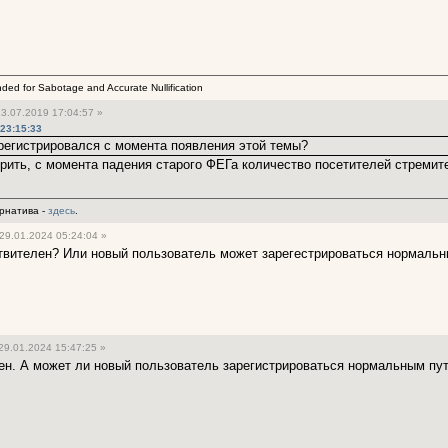
ended for Sabotage and Accurate Nullification
3.07.2019 17:04:57 »
23:15:33
арегистрировался с момента появления этой темы?
орить, с момента падения старого ФЕГа количество посетителей стремит
рнатива -
здесь
.
29.01.2024 05:24:04 »
твителен? Или новый пользователь может зарегестрироваться нормальн
29.01.2024 15:47:25 »
ен. А может ли новый пользователь зарегистрироваться нормальным пут