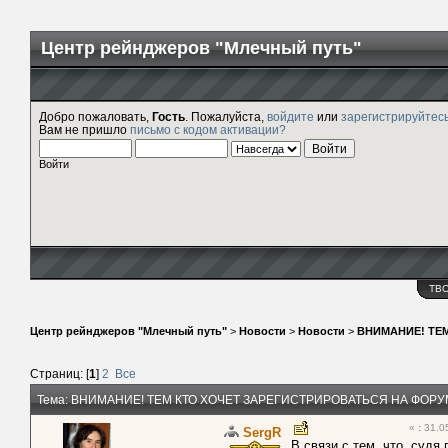
Центр рейнджеров "Млечный путь"
Добро пожаловать,
Гость
. Пожалуйста,
войдите
или
зарегистрируйтес
Вам не пришло
письмо с кодом активации?
Войти
ТВ
Центр рейнджеров "Млечный путь"
>
Новости
>
Новости
>
ВНИМАНИЕ! ТЕ
Страниц: [
1
]
2
Все
Тема: ВНИМАНИЕ! ТЕМ КТО ХОЧЕТ ЗАРЕГИСТРИРОВАТЬСЯ НА ФОРУ
«
:
31.05
SergR
В связи с тем, что, суд