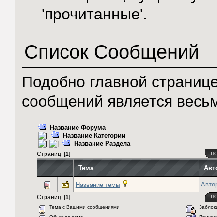
'прочитанные'.
Список Сообщений
Подобно главной странице
сообщений является весь
Название Форума
Название Категории
Название Раздела
Страниц: [
1
]
П
Тема
Авт
Авто
Название темы
Страниц: [
1
]
П
Тема с Вашими сообщениями
Заблоки
Обычная тема
Прикреп