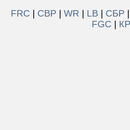
FRC
|
СВР
|
WR
|
LB
|
СБР
FGC
|
К