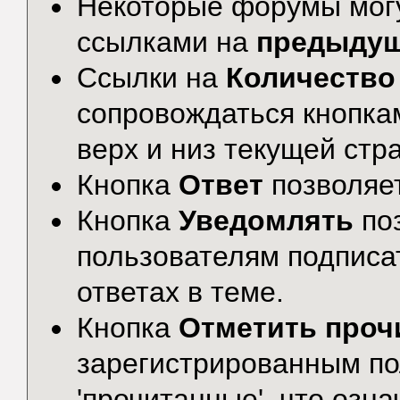
Некоторые форумы могу
ссылками на
предыду
Ссылки на
Количество
сопровождаться кнопк
верх и низ текущей стр
Кнопка
Ответ
позволяе
Кнопка
Уведомлять
по
пользователям подписа
ответах в теме.
Кнопка
Отметить проч
зарегистрированным по
'прочитанные', что озна