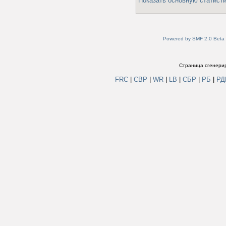
Показать основную статисти
Powered by SMF 2.0 Beta
Страница сгенерир
FRC
|
СВР
|
WR
|
LB
|
СБР
|
РБ
|
Р