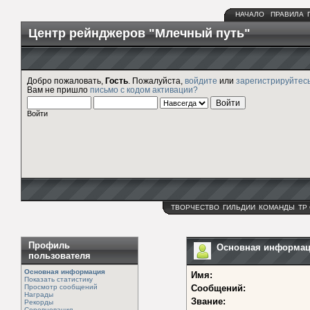
НАЧАЛО
ПРАВИЛА
Центр рейнджеров "Млечный путь"
Добро пожаловать,
Гость
. Пожалуйста,
войдите
или
зарегистрируйтес
Вам не пришло
письмо с кодом активации?
Войти
ТВОРЧЕСТВО
ГИЛЬДИИ
КОМАНДЫ
ТР
Профиль
Основная информаци
пользователя
Основная информация
Имя:
Показать статистику
Просмотр сообщений
Сообщений:
Награды
Звание:
Рекорды
Соревнования