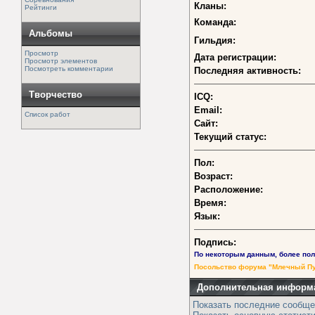
Кланы:
Рейтинги
Команда:
Альбомы
Гильдия:
Просмотр
Дата регистрации:
Просмотр элементов
Посмотреть комментарии
Последняя активность:
Творчество
ICQ:
Email:
Список работ
Сайт:
Текущий статус:
Пол:
Возраст:
Расположение:
Время:
Язык:
Подпись:
По некоторым данным, более пол
Посольство форума "Млечный Пу
Дополнительная информ
Показать последние сообще