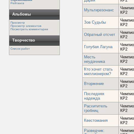
Дария
КР2
Рейтинги
Чемпио
Мультирезонанс
КР2
Альбомы
Чемпио
Зов Судьбы
Просмотр
КР2
Просмотр элементов
Посмотреть комментарии
Чемпио
Обратный отсчет
КР2
Творчество
Чемпио
Голубая Лагуна
Список работ
КР2
Месть
Чемпио
неудачника
КР2
Кто хочет стать
Чемпио
миллионером?
КР2
Чемпио
Вторжение
КР2
Последняя
Чемпио
надежда
КР2
Расхититель
Чемпио
гробниц
КР2
Чемпио
Квестомания
КР2
Разведчик:
Чемпио