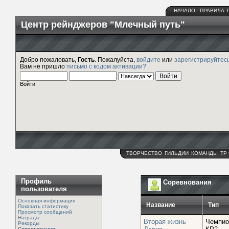
НАЧАЛО
ПРАВИЛА
Центр рейнджеров "Млечный путь"
Добро пожаловать,
Гость
. Пожалуйста,
войдите
или
зарегистрируйтес
Вам не пришло
письмо с кодом активации?
Войти
ТВОРЧЕСТВО
ГИЛЬДИИ
КОМАНДЫ
ТР
Профиль
Соревнования
пользователя
Основная информация
Название
Тип
Показать статистику
Просмотр сообщений
Награды
Вторая жизнь
Чемпио
Рекорды
Соревнования