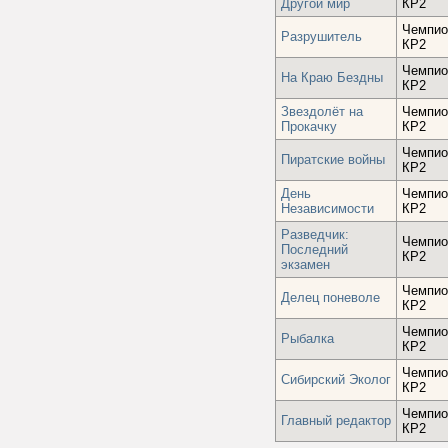
Другой мир
КР2
Чемпио
Разрушитель
КР2
Чемпио
На Краю Бездны
КР2
Звездолёт на
Чемпио
Прокачку
КР2
Чемпио
Пиратские войны
КР2
День
Чемпио
Независимости
КР2
Разведчик:
Чемпио
Последний
КР2
экзамен
Чемпио
Делец поневоле
КР2
Чемпио
Рыбалка
КР2
Чемпио
Сибирский Эколог
КР2
Чемпио
Главный редактор
КР2