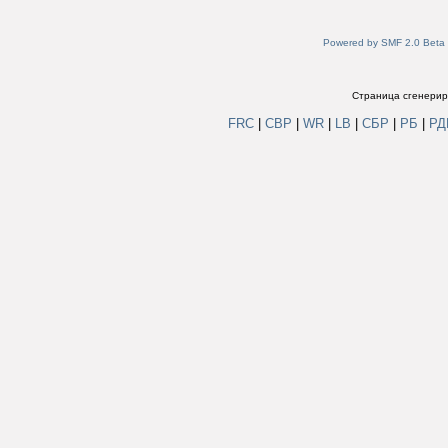
Powered by SMF 2.0 Beta
Страница сгенериро
FRC
|
СВР
|
WR
|
LB
|
СБР
|
РБ
|
Р