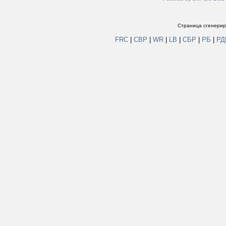
Страница сгенериро
FRC
|
СВР
|
WR
|
LB
|
СБР
|
РБ
|
Р