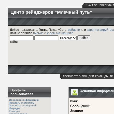
НАЧАЛО
ПРАВИЛА
Центр рейнджеров "Млечный путь"
Добро пожаловать,
Гость
. Пожалуйста,
войдите
или
зарегистрируйтес
Вам не пришло
письмо с кодом активации?
Войти
ТВОРЧЕСТВО
ГИЛЬДИИ
КОМАНДЫ
ТР
Профиль
Основная информаци
пользователя
Основная информация
Имя:
Показать статистику
Просмотр сообщений
Сообщений:
Награды
Звание:
Рекорды
Соревнования