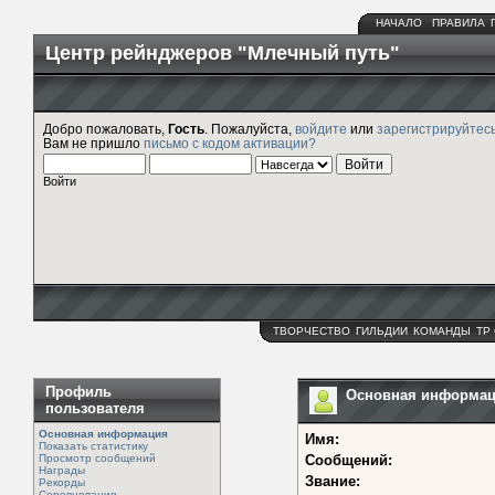
НАЧАЛО
ПРАВИЛА
Центр рейнджеров "Млечный путь"
Добро пожаловать,
Гость
. Пожалуйста,
войдите
или
зарегистрируйтес
Вам не пришло
письмо с кодом активации?
Войти
ТВОРЧЕСТВО
ГИЛЬДИИ
КОМАНДЫ
ТР
Профиль
Основная информация
пользователя
Основная информация
Имя:
Показать статистику
Просмотр сообщений
Сообщений:
Награды
Звание:
Рекорды
Соревнования