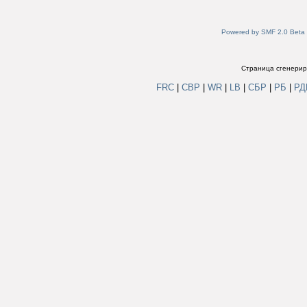
Powered by SMF 2.0 Beta
Страница сгенериро
FRC
|
СВР
|
WR
|
LB
|
СБР
|
РБ
|
Р