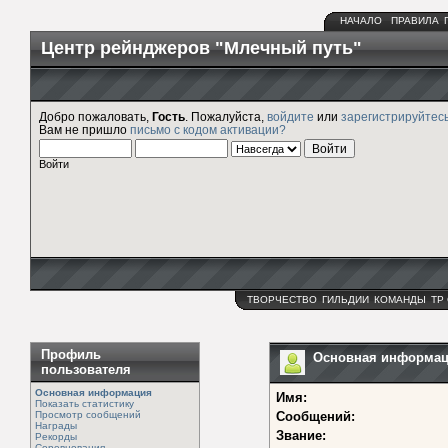
НАЧАЛО
ПРАВИЛА
Центр рейнджеров "Млечный путь"
Добро пожаловать,
Гость
. Пожалуйста,
войдите
или
зарегистрируйтес
Вам не пришло
письмо с кодом активации?
Войти
ТВОРЧЕСТВО
ГИЛЬДИИ
КОМАНДЫ
ТР
Профиль
Основная информац
пользователя
Основная информация
Имя:
Показать статистику
Просмотр сообщений
Сообщений:
Награды
Звание:
Рекорды
Соревнования