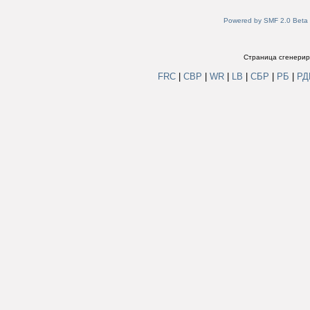
Powered by SMF 2.0 Beta
Страница сгенериро
FRC
|
СВР
|
WR
|
LB
|
СБР
|
РБ
|
Р