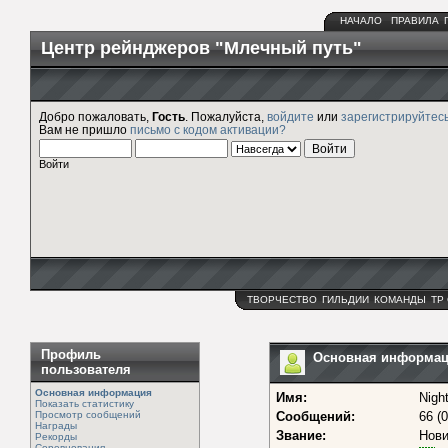
НАЧАЛО
ПРАВИЛА
Центр рейнджеров "Млечный путь"
Добро пожаловать,
Гость
. Пожалуйста,
войдите
или
зарегистрируйтес
Вам не пришло
письмо с кодом активации?
Войти
ТВОРЧЕСТВО
ГИЛЬДИИ
КОМАНДЫ
ТР
Профиль
Основная информация
пользователя
Основная информация
Имя:
Nigh
Показать статистику
Просмотр сообщений
Сообщений:
66 (
Награды
Звание:
Нови
Рекорды
Соревнования