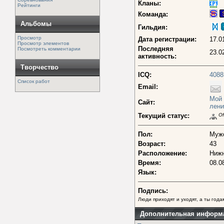
Кланы:
Рейтинги
Команда:
Альбомы
Гильдия:
Просмотр
Дата регистрации:
17.0
Просмотр элементов
Последняя
Посмотреть комментарии
23.0
активность:
Творчество
ICQ:
4088
Список работ
Email:
Мой 
Сайт:
лени
Текущий статус:
Off
Пол:
Муж
Возраст:
43
Расположение:
Нижн
Время:
08.0
Язык:
Подпись:
Люди приходят и уходят, а ты годам
Дополнительная информ