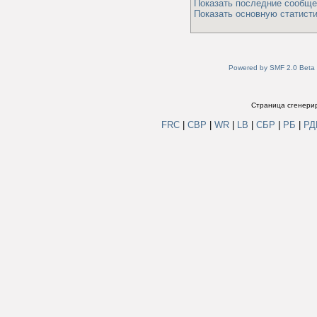
Показать последние сообще
Показать основную статисти
Powered by SMF 2.0 Beta
Страница сгенерир
FRC
|
СВР
|
WR
|
LB
|
СБР
|
РБ
|
Р