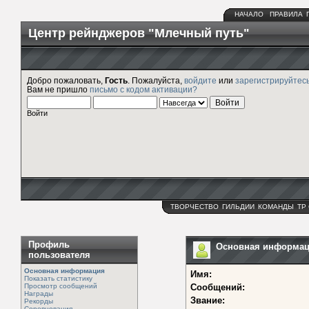
НАЧАЛО
ПРАВИЛА
Центр рейнджеров "Млечный путь"
Добро пожаловать,
Гость
. Пожалуйста,
войдите
или
зарегистрируйтес
Вам не пришло
письмо с кодом активации?
Войти
ТВОРЧЕСТВО
ГИЛЬДИИ
КОМАНДЫ
ТР
Профиль
Основная информация
пользователя
Основная информация
Имя:
Показать статистику
Просмотр сообщений
Сообщений:
Награды
Звание:
Рекорды
Соревнования