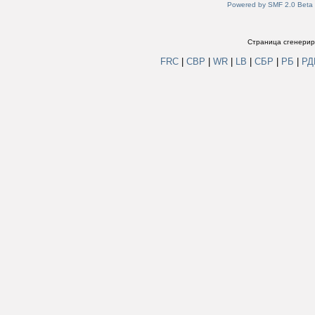
Powered by SMF 2.0 Beta
Страница сгенериро
FRC
|
СВР
|
WR
|
LB
|
СБР
|
РБ
|
Р