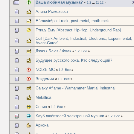
Ваша любимая музыка?
«
1
2
...
11
12
»
Алина Рыжехвост
E:\music\post-rock, post-metal, math-rock
Птицу Емъ [Abstract Hip-Hop, Underground Rap]
Coil [Dark Ambient, Industrial, Electronic, Experimental,
Avant-Garde]
Джаз / Блюз / Фолк
«
1
2
Все
»
Будущее русского рока. Кто следующий?
NOIZE MC
«
1
2
Все
»
Эпидемия
«
1
2
Все
»
Galaxy Aflame - Warhammer Martial Industrial
Metallica
Сплин
«
1
2
Все
»
Клуб любителей электронной музыки
«
1
2
Все
»
Аркона