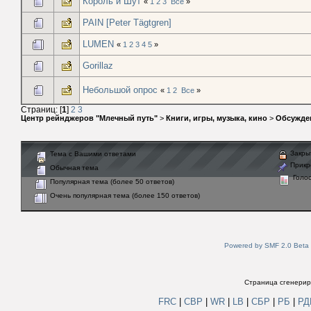
Король и Шут
«
1
2
3
Все
»
PAIN [Peter Tägtgren]
LUMEN
«
1
2
3
4
5
»
Gorillaz
Небольшой опрос
«
1
2
Все
»
Страниц: [
1
]
2
3
Центр рейнджеров "Млечный путь"
>
Книги, игры, музыка, кино
>
Обсужде
Закры
Тема с Вашими ответами
Прикр
Обычная тема
Голо
Популярная тема (более 50 ответов)
Очень популярная тема (более 150 ответов)
Powered by SMF 2.0 Beta
Страница сгенериро
FRC
|
СВР
|
WR
|
LB
|
СБР
|
РБ
|
Р