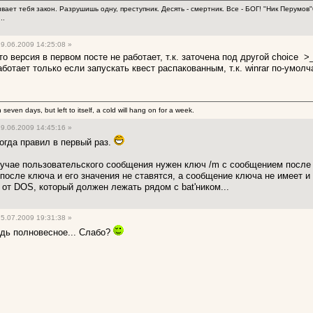
ает тебя закон. Разрушишь одну, преступник. Десять - смертник. Все - БОГ! "Ник Перумов
..
9.06.2009 14:25:08 »
то версия в первом посте не работает, т.к. заточена под другой choice >
аботает только если запускать квест распакованным, т.к. winrar по-умолч
 seven days, but left to itself, a cold will hang on for a week.
9.06.2009 14:45:16 »
огда правил в первый раз.
случае пользовательского сообщения нужен ключ /m с сообщением после 
после ключа и его значения не ставятся, а сообщение ключа не имеет 
 от DOS, который должен лежать рядом с bat'ником...
5.07.2009 19:31:38 »
удь полновесное... Слабо?