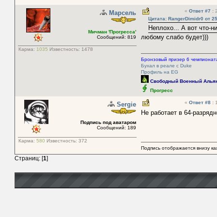
«
Ответ #7
:
2
Марсель
Цитата: RangerDimidr0 от 25
Неплохо... А вот что-
Мичман 'Прогресса'
любому слабо будет)))
Сообщений: 819
Карма:
1035
Известность:
1478
Бронзовый призер 6 чемпионата
Бухал в реале с Duke
Профиль на EG
Свободный Военный Алья
Прогресс
«
Ответ #8
:
1
Sergie
Не работает в 64-разряд
Подпись под аватаром
Сообщений: 189
Карма:
580
Известность:
372
Подпись отображается внизу ка
Страниц: [
1
]