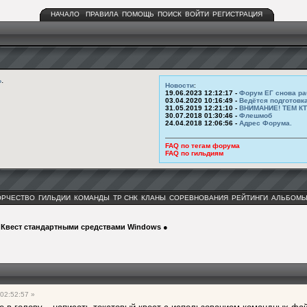
НАЧАЛО
ПРАВИЛА
ПОМОЩЬ
ПОИСК
ВОЙТИ
РЕГИСТРАЦИЯ
ь
.
Новости
:
19.06.2023 12:12:17 -
Форум ЕГ снова ра
03.04.2020 10:16:49 -
Ведётся подготовк
31.05.2019 12:21:10 -
ВНИМАНИЕ! ТЕМ К
30.07.2018 01:30:46 -
Флешмоб
24.04.2018 12:06:56 -
Адрес Форума.
FAQ по тегам форума
FAQ по гильдиям
ОРЧЕСТВО
ГИЛЬДИИ
КОМАНДЫ
ТР СНК
КЛАНЫ
СОРЕВНОВАНИЯ
РЕЙТИНГИ
АЛЬБОМ
>
Квест стандартными средствами Windows ●
02:52:57 »