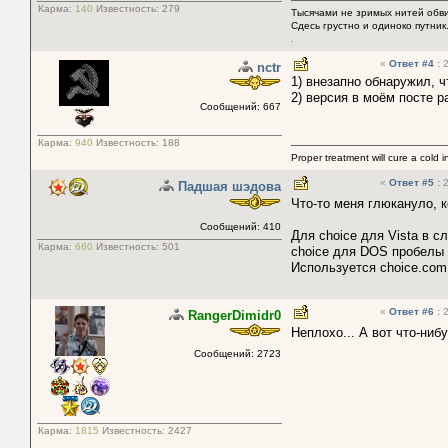
Карма:
140
Известность:
279
Тысячами не зримых нитей обвив
Сдесь грустно и одиноко путник.
.
«
Ответ #4
:
2
nctr
1) внезапно обнаружил, ч
2) версия в моём посте р
Сообщений: 667
Карма:
940
Известность:
188
Proper treatment will cure a cold in
«
Ответ #5
:
2
Падшая шэдова
Что-то меня глюкануло, к
Сообщений: 410
Для choice для Vista в 
Карма:
660
Известность:
501
choice для DOS пробелы 
Используется choice.com
«
Ответ #6
:
2
RangerDimidr0
Неплохо... А вот что-ниб
Сообщений: 2723
Карма:
1815
Известность:
2427