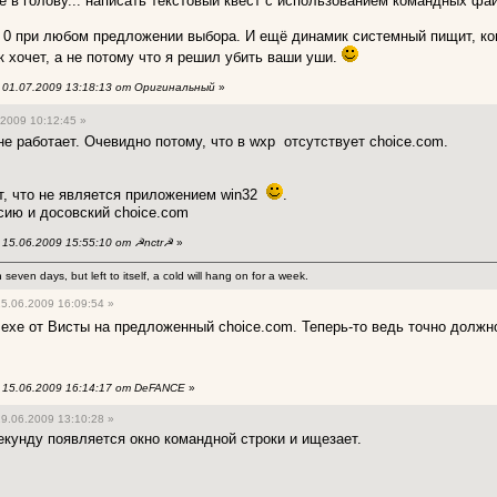
 в голову... написать текстовый квест с использованием командных файл
ь 0 при любом предложении выбора. И ещё динамик системный пищит, ког
к хочет, а не потому что я решил убить ваши уши.
01.07.2009 13:18:13 от Оригинальный
»
2009 10:12:45 »
не работает. Очевидно потому, что в wxp отсутствует choice.com.
ет, что не является приложением win32
.
ию и досовский choice.com
15.06.2009 15:55:10 от ☭nctr☭
»
 seven days, but left to itself, a cold will hang on for a week.
5.06.2009 16:09:54 »
.exe от Висты на предложенный choice.com. Теперь-то ведь точно должн
15.06.2009 16:14:17 от DeFANCE
»
9.06.2009 13:10:28 »
екунду появляется окно командной строки и ищезает.