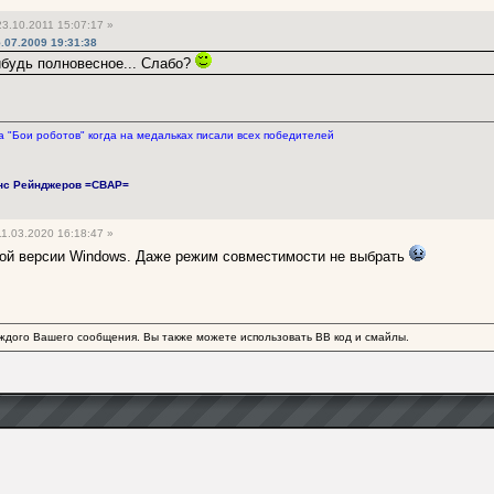
3.10.2011 15:07:17 »
.07.2009 19:31:38
нибудь полновесное... Слабо?
 "Бои роботов" когда на медальках писали всех победителей
нс Рейнджеров =СВАР=
1.03.2020 16:18:47 »
ной версии Windows. Даже режим совместимости не выбрать
ждого Вашего сообщения. Вы также можете использовать BB код и смайлы.