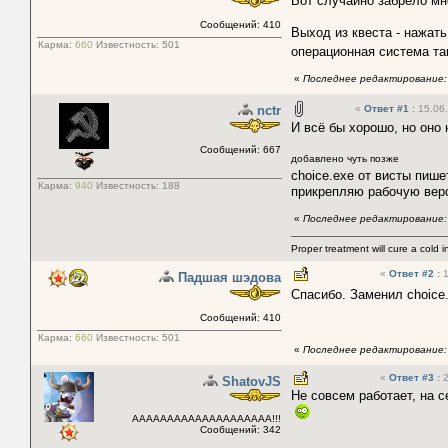
Вот случайно забрело мне
Сообщений: 410
Выход из квеста - нажат
Карма:
660
Известность:
501
операционная система та
«
Последнее редактирование: 
nctr
«
Ответ #1
:
15.06.
И всё бы хорошо, но оно 
Сообщений: 667
добавлено чуть позже
choice.exe от висты пиш
Карма:
940
Известность:
188
прикрепляю рабочую верс
«
Последнее редактирование: 
Proper treatment will cure a cold in
«
Ответ #2
:
1
Падшая шэдова
Спасибо. Заменил choice
Сообщений: 410
Карма:
660
Известность:
501
«
Последнее редактирование: 
«
Ответ #3
:
2
ShatovJS
Не совсем работает, на с
АААААААААААААААААААА!!!
Сообщений: 342