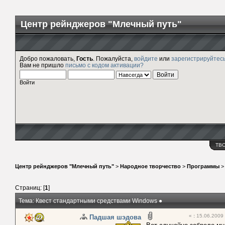
Центр рейнджеров "Млечный путь"
Добро пожаловать,
Гость
. Пожалуйста,
войдите
или
зарегистрируйтес
Вам не пришло
письмо с кодом активации?
Войти
ТВ
Центр рейнджеров "Млечный путь"
>
Народное творчество
>
Программы
Страниц: [
1
]
Тема: Квест стандартными средствами Windows ●
«
:
15.06.2009 
Падшая шэдова