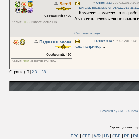
«
Ответ #13
:
06.02.2010 10:0
SergR
Цитата: Владимир от 06.02.2010 11:11
Комиссия-комиссия, а вы работ
Сообщений: 6479
А что есть неохваченные вниман
Карма:
1120
Известность:
1151
Сайт моего отца
«
Ответ #14
:
06.02.2010 14:1
Падшая шэдова
Как, например
...
Сообщений: 410
Карма:
660
Известность:
501
Страниц: [
1
]
2
3
...
38
Powered by SMF 2.0 Beta
Страница сгенериро
FRC
|
СВР
|
WR
|
LB
|
СБР
|
РБ
|
Р