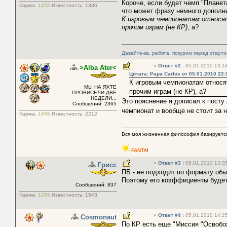
Короче, если будет чемп "Планета
Карма:
1455
Известность:
1336
что может фразу немного дополни
К игровым чемпионатам относят
прочим играм (не КР)
, а?
Давайте-ка, ребята, покурим перед старт
«
Ответ #2
:
05.01.2010 13:14
>Alba Ater<
Цитата: Papa Carlos от 05.01.2010 22:
К игровым чемпионатам относят
МЫ НА ЯХТЕ
прочим играм (не КР), а?
ПРОВИСЕЛИ ДВЕ
НЕДЕЛИ...
Это пояснение я дописал к посту
Сообщений: 2365
чемпионат и вообще не стоит за 
Карма:
1455
Известность:
2212
Вся моя жизненная философия базируется
FANTA
!
«
Ответ #3
:
05.01.2010 13:35
Грисс
ПБ - не подходит по формату обы
Поэтому его коэффициенты буде
Сообщений: 837
Карма:
1285
Известность:
1543
«
Ответ #4
:
05.01.2010 14:25
Cosmonaut
По КР есть еще "Миссия "Освобож