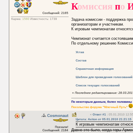
К
омиссия
п
о
Сообщений: 2165
Карма:
1560
Известность:
1739
Задача комиссии - поддержка пр
организаторам и участникам.
К игровым чемпионатам относятся
Чемпионат считается состоявшимс
По отдельному решению Комиссии
Устав
Состав
Справочная информация
Шаблон для проведения голосований
Список текущих голосований
«
Последнее редактирование: 28.03.2017 
По некоторым данным, более половины п
Посольство форума "Млечный Путь"
«
Ответ #1
:
05.01.2010 12:55
Cosmonaut
Цитата: Axiton от 05.01.2010 21:21:15
К игровым чемпионатам относят
Поехали!
Давно это было, когда горы Арме
Сообщений: 2184