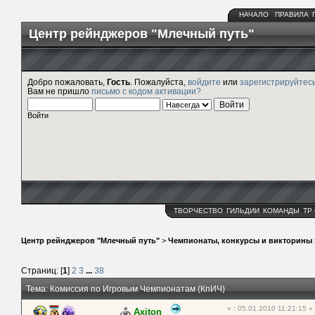
НАЧАЛО
ПРАВИЛА
Центр рейнджеров "Млечный путь"
Добро пожаловать,
Гость
. Пожалуйста,
войдите
или
зарегистрируйтес
Вам не пришло
письмо с кодом активации?
Войти
ТВОРЧЕСТВО
ГИЛЬДИИ
КОМАНДЫ
ТР
Центр рейнджеров "Млечный путь"
>
Чемпионаты, конкурсы и викторины
Страниц: [
1
]
2
3
...
38
Тема: Комиссия по Игровым Чемпионатам (КпИЧ)
«
:
05.01.2010 11:21:15 »
Axiton