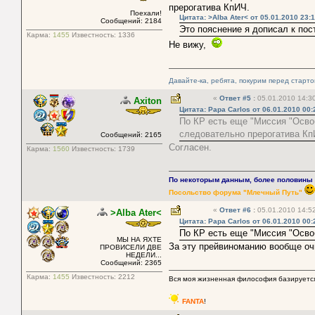
прерогатива КпИЧ.
Поехали!
Цитата: >Alba Ater< от 05.01.2010 23:
Сообщений: 2184
Это пояснение я дописал к пос
Карма:
1455
Известность:
1336
Не вижу,
Давайте-ка, ребята, покурим перед старт
«
Ответ #5
:
05.01.2010 14:30
Axiton
Цитата: Papa Carlos от 06.01.2010 00:
По КР есть еще "Миссия "Освоб
следовательно прерогатива Кп
Сообщений: 2165
Согласен.
Карма:
1560
Известность:
1739
По некоторым данным, более половины п
Посольство форума "Млечный Путь"
«
Ответ #6
:
05.01.2010 14:52
>Alba Ater<
Цитата: Papa Carlos от 06.01.2010 00:
По КР есть еще "Миссия "Осв
МЫ НА ЯХТЕ
За эту прейвиноманию вообще оч
ПРОВИСЕЛИ ДВЕ
НЕДЕЛИ...
Сообщений: 2365
Карма:
1455
Известность:
2212
Вся моя жизненная философия базируется
FANTA
!