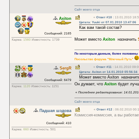
Сайт моего отца
«
Ответ #10
:
13.01.2010 18:5
Axiton
Цитата: Yuuki от 07.01.2010 13:47:06
Как вам такой состав?
Сообщений: 2165
Может вместо
Axiton
назначить
Карма:
1560
Известность:
1739
По некоторым данным, более половины п
Посольство форума "Млечный Путь"
«
Ответ #11
:
14.01.2010 09:0
SergR
Цитата: Axiton от 14.01.2010 05:56:34
Может вместо Axiton назначить
Сообщений: 6479
Он думает, что
Axiton
будет луч
Карма:
1120
Известность:
1151
«
Последнее редактирование: 14.01.201
Сайт моего отца
«
Ответ #12
:
06.02.2010 00:1
Падшая шэдова
Комиссия-комиссия, а вы работае
Сообщений: 410
Карма:
660
Известность:
501