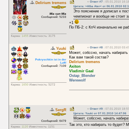
«
Ответ #7
:
05.01.2010 16:18
Delirium tremens
Цитата: >Alba Ater< от 06.01.2010 02:
Это пояснение я дописал к пос
Mia san Mia
чемпионат и вообще не стоит з
Сообщений: 5233
+1
По ПБ-2: с КпЧ изначально не ра
Карма:
1455
Известность:
3175
«
Ответ #8
:
07.01.2010 03:47
Yuuki
Может, собссно, начать набират
Как вам такой состав?
Pokryschkin ist in der
Delirium tremens
Luft!
Сообщений: 7109
Axiton
Vladimir Gaal
Ostap_Blender
Werewolf
Карма:
1650
Известность:
5272
«
Ответ #9
:
07.01.2010 18:57
SergR
Цитата: Yuuki от 07.01.2010 14:47:06
Может, собссно, начать набир
Сообщений: 6479
Так это, кто набирать то будет? 
Карма:
1120
Известность:
1151