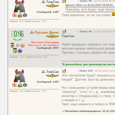
«
Ответ #8
:
22.01.2010 00:37
ТимСан
Цитата: Aliixx от 22.01.2010 10:50:31
Помоему, всё будет ещё более
Сообщений: 1487
Тоже вероятно, но не так клёво
Карма:
902
Известность:
773
«
Ответ #9
:
22.01.2010 13:27
Русских Денис
ТимСан
Неустанно благодарю
Через двадцать-тридцать лет вне
Бога за то, что я атеист!
Сообщений: 2657
имплантирован небольшой девайс,
Причём с полным эффектом прису
Карма:
1560
Известность:
521
"В дальнейшем, для производства жести
«
Ответ #10
:
22.01.2010 14:1
ТимСан
Эта технология будет называтьс
людей". Даллес был бы доволен
Сообщений: 1487
Но с внешними устройствами може
Карма:
902
Известность:
773
"монитор", "сеть" и т. д., комб
монитор к спецразъему в стене, 
станцию и т. д.
Черт, еще немного и побегу в ЖЖ
«
Последнее редактирование: 22.01.201