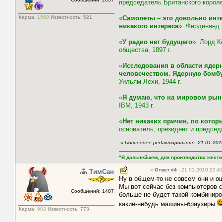
председатель Британского короле
Карма:
1560
Известность:
521
«
Самолеты – это довольно инт
никакого интереса
». Фердинанд 
«
У радио нет будущего
». Лорд К
общества, 1897 г.
«
Исследования в области ядер
человечеством. Ядерную бомбу 
Уильям Лехи, 1944 г.
«
Я думаю, что на мировом рын
IBM, 1943 г.
«
Нет никаких причин, по котор
основатель, президент и председа
«
Последнее редактирование: 21.01.2010
"В дальнейшем, для производства жести
«
Ответ #4
:
21.01.2010 22:42
ТимСан
Ну в общем-то не совсем они и о
Мы вот сейчас без компьютеров с
Сообщений: 1487
больше не будет такой комбинир
какие-нибудь машины-браузеры
Карма:
902
Известность:
773