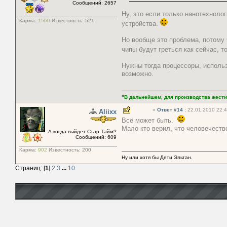
Сообщений: 2657
Ну, это если только нанотехнол
Карма:
1560
Известность:
521
устройства.
Но вообще это проблема, потому
чипы будут греться как сейчас, 
Нужны тогда процессоры, исполь
возможно.
"В дальнейшем, для производства жести
«
Ответ #14
:
22.01.2010 22:4
Aliixx
Всё может быть.
Мало кто верил, что человечеств
А когда выйдет Стар Тайм?
Сообщений: 609
Карма:
902
Известность:
200
Ну или хотя бы Дети Эльтан.
Страниц: [
1
]
2
3
...
10