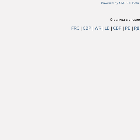
Powered by SMF 2.0 Beta
Страница сгенериро
FRC
|
СВР
|
WR
|
LB
|
СБР
|
РБ
|
Р