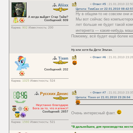
«
Ответ #5
:
21.01.2010 22:50
Aliixx
Цитата: ТимСан от 22.01.2010 08:42:5
Ну в общем-то не совсем они и
А когда выйдет Стар Тайм?
Мы вот сейчас без компьютеро
Сообщений: 609
лет больше не будет такой ко
Карма:
902
Известность:
200
интернета — какие-нибудь ма
Помоему, всё будет ещё более к
Ну или хотя бы Дети Эльтан.
«
Ответ #6
:
21.01.2010 23:26
Tixen
Сообщений: 202
Карма:
1025
Известность:
524
«
Ответ #7
:
21.01.2010 23:35
Русских Денис
Цитата: Tixen от 21.01.2010 23:26:04
Неустанно благодарю
Бога за то, что я атеист!
Сообщений: 2657
Очень интересный факт.
Карма:
1560
Известность:
521
"В дальнейшем, для производства жести