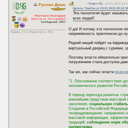
«
Ответ #11
:
22.01.2010 16:4
Русских Денис
Цитата: ТимСан от 23.01.2010 00:12:3
Эта технология будет называт
Неустанно благодарю
всех людей".
Бога за то, что я атеист!
Сообщений: 2657
О да! И потому эта технология о
Карма:
1560
Известность:
521
напряжённость практически до ну
Редкий нищий пойдёт на баррикад
виртуальный дворец с гуриями, г
Поэтому власти обязательно при
погружением стала доступна даж
Так же, как сейчас власти
форсир
"1. Обоснование соответствия ц
экономического развития Россий
В период перехода развитых стр
важнейшим средством массовой и
населения,
социальную стабиль
Создание в Российской Федераци
телерадиовещания, направлено на
массовой информации, эффективн
традиций,
соблюдение норм об
патриотизма
.