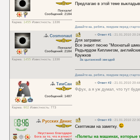
Предлагаю в этой теме выклады
Поехали!
Сообщений: 2184
Карма:
1455
Известность:
1336
Давайте-ка, ребята, покурим перед старт
«
Ответ #1
:
21.01.2010 20:24
Cosmonaut
Для затравки:
Все знают песню "Мохнатый шмель
Поехали!
Редьярдом Киплингом, английским
Сообщений: 2184
Кружков
Карма:
1455
Известность:
1336
За цыганской звездой
Давайте-ка, ребята, покурим перед старт
«
Ответ #2
:
21.01.2010 20:44
ТимСан
Ффух, а я уж думал, что тут буд
Сообщений: 1487
Карма:
902
Известность:
773
«
Ответ #3
:
21.01.2010 22:30
Русских Денис
Скептикам на заметку.
Неустанно благодарю
«
Полеты на машинах, которые 
Бога за то, что я атеист!
Сообщений: 2657