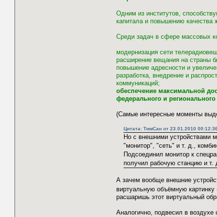
Одним из институтов, способств
капитала и повышению качества 
Среди задач в сфере массовых 
модернизация сети телерадиовещ
расширение вещания на страны б
повышение адресности и увеличе
разработка, внедрение и распро
коммуникаций;
обеспечение максимальной до
федерального и регионального
(Самые интересные моменты выд
Цитата: ТимСан от 23.01.2010 00:12:3
Но с внешними устройствами м
"монитор", "сеть" и т. д., ком
Подсоединил монитор к спецра
получил рабочую станцию и т. 
А зачем вообще внешние устройс
виртуальную объёмную картинку -
расшаришь этот виртуальный обр
Аналогично, подвесил в воздухе о