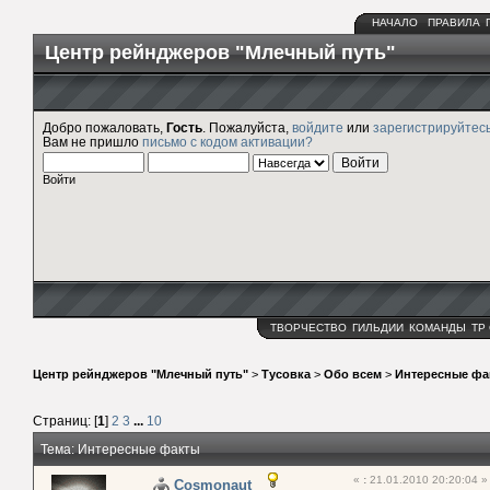
НАЧАЛО
ПРАВИЛА
Центр рейнджеров "Млечный путь"
Добро пожаловать,
Гость
. Пожалуйста,
войдите
или
зарегистрируйтес
Вам не пришло
письмо с кодом активации?
Войти
ТВОРЧЕСТВО
ГИЛЬДИИ
КОМАНДЫ
ТР
Центр рейнджеров "Млечный путь"
>
Тусовка
>
Обо всем
>
Интересные фа
Страниц: [
1
]
2
3
...
10
Тема: Интересные факты
«
:
21.01.2010 20:20:04 »
Cosmonaut