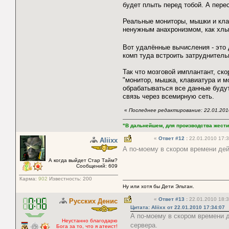
будет плыть перед тобой. А пере
Реальные мониторы, мышки и клав
ненужным анахронизмом, как хлы
Вот удалённые вычисления - это
комп туда встроить затруднитель
Так что мозговой имплантант, ско
"монитор, мышка, клавиатура и м
обрабатываться все данные буду
связь через всемирную сеть.
«
Последнее редактирование: 22.01.2010
"В дальнейшем, для производства жести
«
Ответ #12
:
22.01.2010 17:3
Aliixx
А по-моему в скором времени дей
А когда выйдет Стар Тайм?
Сообщений: 609
Карма:
902
Известность:
200
Ну или хотя бы Дети Эльтан.
«
Ответ #13
:
22.01.2010 18:3
Русских Денис
Цитата: Aliixx от 22.01.2010 17:34:07
А по-моему в скором времени д
Неустанно благодарю
сервера.
Бога за то, что я атеист!