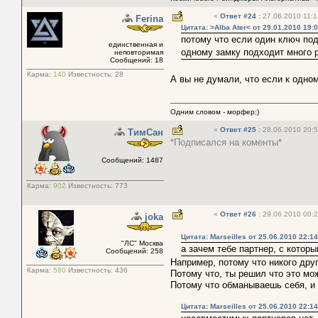
«
Ответ #24
:
27.06.2010 11:1
Ferina
Цитата: >Alba Ater< от 29.01.2010 19:
потому что если один ключ под
единственная и
одному замку подходит много р
неповторимая
Сообщений: 18
Карма:
140
Известность:
28
А вы не думали, что если к одно
Одним словом - морфер;)
«
Ответ #25
:
28.06.2010 20:5
ТимСан
*Подписался на коменты*
Сообщений: 1487
Карма:
902
Известность:
773
«
Ответ #26
:
29.06.2010 00:2
joka
Цитата: Marseilles от 25.06.2010 22:14
"ЛС" Москва
а зачем тебе партнер, с кото
Сообщений: 258
Например, потому что никого друг
Карма:
580
Известность:
436
Потому что, ты решил что это мо
Потому что обманываешь себя, и 
Цитата: Marseilles от 25.06.2010 22:14