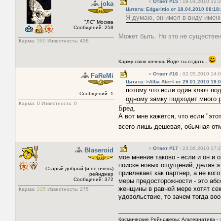
«
Ответ #15
:
19.04.2010 12:2
joka
Цитата: Edgarittio от 18.04.2010 08:18
Я думаю, он имел в виду имен
"ЛС" Москва
Сообщений: 258
Может быть. Но это не существе
Карма:
580
Известность:
436
Карму свою хочешь Йоде ты отдать...
«
Ответ #16
:
02.05.2010 14:0
FaReMi
Цитата: >Alba Ater< от 29.01.2010 19:
потому что если один ключ под
Сообщений: 1
одному замку подходит много р
Карма:
0
Известность:
0
Бред.
А вот мне кажется, что если "это
всего лишь дешевая, обычная отм
«
Ответ #17
:
23.06.2010 17:2
Blaseroid
мое мнение таково - если и он и
поиске новых ощущений, делая эт
Старый добрый (и не очень)
привлекает как партнер, а не ко
рейнджер
Сообщений: 372
меры предосторожности - это абс
женщины в равной мере хотят секс
Карма:
225
Известность:
275
удовольствие, то зачем тогда во
Космические Рейнджеры: Альтернатива -