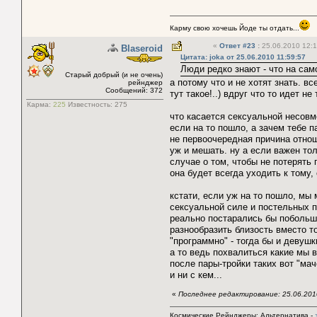
Карму свою хочешь Йоде ты отдать...
«
Ответ #23
:
25.06.2010 12:1
Blaseroid
Цитата: joka от 25.06.2010 11:59:57
Люди редко знают - что на сам
Старый добрый (и не очень)
а потому что и не хотят знать. вс
рейнджер
Сообщений: 372
тут такое!..) вдруг что то идет н
Карма:
225
Известность:
275
что касается сексуальной несовм
если на то пошло, а зачем тебе 
не первоочередная причина отнош
уж и мешать. ну а если важен тол
случае о том, чтобы не потерять 
она будет всегда уходить к тому
кстати, если уж на то пошло, мы
сексуальной силе и постельных п
реально постарались бы побольш
разнообразить близость вместо т
"программно" - тогда бы и девуш
а то ведь похвалиться какие мы в
после пары-тройки таких вот "ма
и ни с кем...
«
Последнее редактирование: 25.06.2010 
Космические Рейнджеры: Альтернатива -