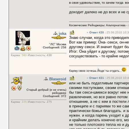
в свое удовольствие, то зачем 
доходит далеко не до всех и не с
Космические Рейнджеры: Альтернатива -
«
Ответ #20
:
25.06.2010 10:3
joka
Знаю случаи, когда это приводил
Вот как пример: Она- секси, он-н
"ЛС" Москва
другому секси. И значит будет б
Сообщений: 258
Итог: Она уйдет к другому, пото
Карма:
580
Известность:
436
сосуществовать - то крайне недол
Карму свою хочешь Йоде ты отдать...
«
Ответ #21
:
25.06.2010 10:4
Blaseroid
или не быть податливым партнером
своими поступками, своим отношен
Старый добрый (и не очень)
бы там секси-шмекси вокруг нее 
рейнджер
Сообщений: 372
развлечения, но все равно потом
отношение, а не с кем в постели 
Карма:
225
Известность:
275
в принципе и с парнями то же сам
практически божья благодать. и з
нужен. и когда парень уходит к д
и крайним делать конечно его, мо
не только плотского тепла но и д