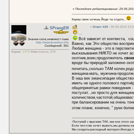
«
Последнее редактирование: 29.06.2010
Карму свою хочешь Йоде ты отдать...
«
Ответ #29
:
09.09.2010 23:5
SPrangER
...
Всё зависит от контекста, со
Знание-сила,невежест-тьма
http://www.levashov.info
Важно, как Это общество восприн
Сообщений: 361
Любая женщина - это в перспекти
Карма:
1370
Известность:
274
высказывания.НИКТО не хочет ас
охотник,воин,продолжитель
свое
вроде бы природой заложено охот
почитать,сколько ТАМ колен,род
женщина-мать, мужчина-продолжат
В наш век эмансипации общество 
иметь не одного полового партнёр
общепринятые рамки поведения - 
постулат..,но просто для женщин
количеством,частотой,общеизвест
при балансировании на очень т
этом плане, конечно, " руки более
-Поступай с врагами ТАК, как они этого з
Если чел-ство хочет выжить,мы должны нау
Мы солдаты-расходный материл.Иногда,что