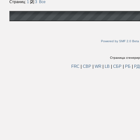
Страниц:
1
[
2
]
3
Все
Powered by SMF 2.0 Beta
Страница сгенериро
FRC
|
СВР
|
WR
|
LB
|
СБР
|
РБ
|
Р