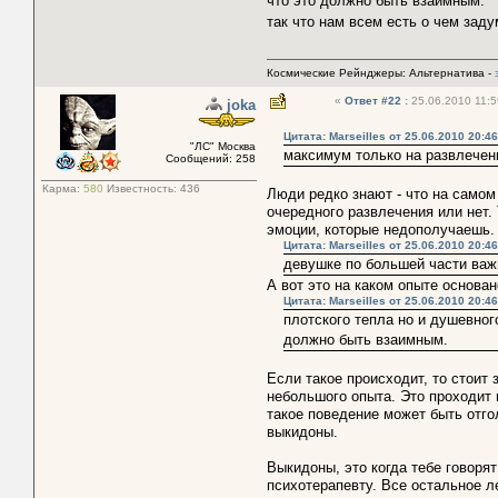
что это должно быть взаимным.
так что нам всем есть о чем зад
Космические Рейнджеры: Альтернатива -
«
Ответ #22
:
25.06.2010 11:5
joka
Цитата: Marseilles от 25.06.2010 20:46
"ЛС" Москва
максимум только на развлечени
Сообщений: 258
Карма:
580
Известность:
436
Люди редко знают - что на самом 
очередного развлечения или нет.
эмоции, которые недополучаешь.
Цитата: Marseilles от 25.06.2010 20:46
девушке по большей части важн
А вот это на каком опыте основа
Цитата: Marseilles от 25.06.2010 20:46
плотского тепла но и душевного
должно быть взаимным.
Если такое происходит, то стоит
небольшого опыта. Это проходит 
такое поведение может быть отго
выкидоны.
Выкидоны, это когда тебе говорят
психотерапевту. Все остальное л