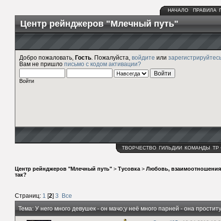
НАЧАЛО
ПРАВИЛА
Центр рейнджеров "Млечный путь"
Добро пожаловать,
Гость
. Пожалуйста,
войдите
или
зарегистрируйтес
Вам не пришло
письмо с кодом активации?
Войти
ТВОРЧЕСТВО
ГИЛЬДИИ
КОМАНДЫ
ТР
Центр рейнджеров "Млечный путь"
>
Тусовка
>
Любовь, взаимоотношения
так?
Страниц:
1
[
2
]
3
Все
Тема: У него много девушек - он мачо;у неё много парней - она простит