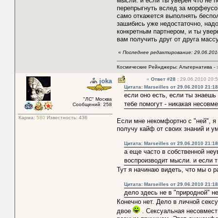
мысли. и если ты уверен что не п
перепрыгнуть вслед за морфеусом
само откажется выполнять беспол
зашибись уже недостаточно, надо 
конкретным партнером, и ты увере
вам получить друг от друга масс
«
Последнее редактирование: 29.06.2010 
Космические Рейнджеры: Альтернатива -
«
Ответ #28
:
29.06.2010 20:5
joka
Цитата: Marseilles от 29.06.2010 21:18
если оно есть, если ты знаешь 
"ЛС" Москва
тебе помогут - никакая несовм
Сообщений: 258
Карма:
580
Известность:
436
Если мне некомфортно с "ней", я 
получу кайф от своих знаний и у
Цитата: Marseilles от 29.06.2010 21:18
а еще часто в собственной неу
воспроизводит мысли. и если т
Тут я начинаю видеть, что мы о 
Цитата: Marseilles от 29.06.2010 21:18
дело здесь не в "природной" 
Конечно нет. Дело в личной сексу
двое
. Сексуальная несовмести