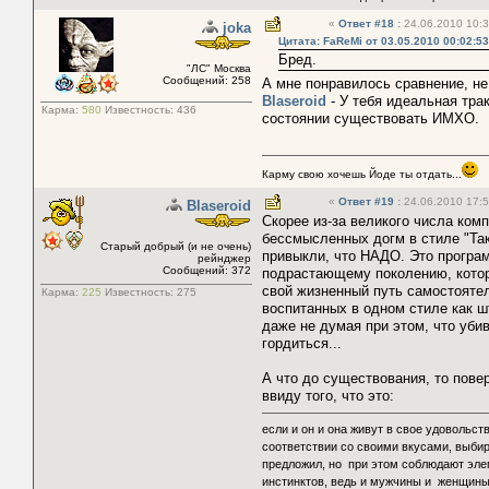
«
Ответ #18
:
24.06.2010 10:3
joka
Цитата: FaReMi от 03.05.2010 00:02:53
Бред.
"ЛС" Москва
Сообщений: 258
А мне понравилось сравнение, н
Blaseroid
- У тебя идеальная тра
Карма:
580
Известность:
436
состоянии существовать ИМХО.
Карму свою хочешь Йоде ты отдать...
«
Ответ #19
:
24.06.2010 17:5
Blaseroid
Скорее из-за великого числа ком
бессмысленных догм в стиле "Так 
Старый добрый (и не очень)
привыкли, что НАДО. Это программ
рейнджер
Сообщений: 372
подрастающему поколению, котор
свой жизненный путь самостоятел
Карма:
225
Известность:
275
воспитанных в одном стиле как ш
даже не думая при этом, что уб
гордиться...
А что до существования, то пове
ввиду того, что это:
если и он и она живут в свое удовольс
соответствии со своими вкусами, выбира
предложил, но при этом соблюдают эле
инстинктов, ведь и мужчины и женщины в