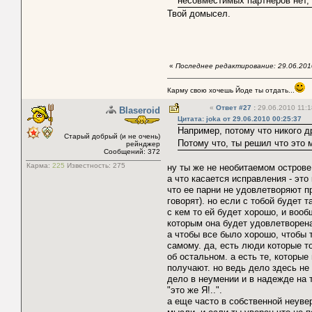
несовместимых партнеров нет,
Твой домысел.
«
Последнее редактирование: 29.06.2010
Карму свою хочешь Йоде ты отдать...
«
Ответ #27
:
29.06.2010 11:1
Blaseroid
Цитата: joka от 29.06.2010 00:25:37
Например, потому что никого др
Старый добрый (и не очень)
Потому что, ты решил что это 
рейнджер
Сообщений: 372
Карма:
225
Известность:
275
ну ты же не необитаемом острове
а что касается исправления - это
что ее парни не удовлетворяют пр
говорят). но если с тобой будет 
с кем то ей будет хорошо, и вооб
которым она будет удовлетворена
а чтобы все было хорошо, чтобы 
самому. да, есть люди которые то
об остальном. а есть те, которые
получают. но ведь дело здесь не
дело в неумении и в надежде на 
"это же Я!..".
а еще часто в собственной неуве