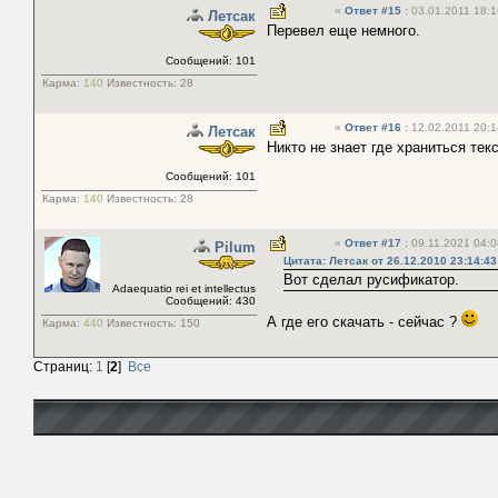
«
Ответ #15
:
03.01.2011 18:1
Летсак
Перевел еще немного.
Сообщений: 101
Карма:
140
Известность:
28
«
Ответ #16
:
12.02.2011 20:1
Летсак
Никто не знает где храниться тек
Сообщений: 101
Карма:
140
Известность:
28
«
Ответ #17
:
09.11.2021 04:0
Pilum
Цитата: Летсак от 26.12.2010 23:14:43
Вот сделал русификатор.
Adaequatio rei et intellectus
Сообщений: 430
А где его скачать - сейчас ?
Карма:
440
Известность:
150
Страниц:
1
[
2
]
Все