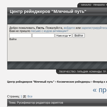
НАЧАЛО
ПРАВИЛА
Центр рейнджеров "Млечный путь"
Добро пожаловать,
Гость
. Пожалуйста,
войдите
или
зарегистрируйтес
Вам не пришло
письмо с кодом активации?
Войти
ТВОРЧЕСТВО
ГИЛЬДИИ
КОМАНДЫ
ТР
Центр рейнджеров "Млечный путь"
>
Космические рейнджеры
>
Вперёд к 
« п
Страниц:
1
[
2
]
Все
Тема: Русификатор редактора скриптов