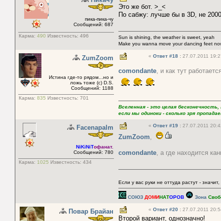
Это же бот. >_<
По сабжу: лучше бы в 3D, не 2000
пика-пика-чу
Сообщений: 687
Карма:
490
Известность:
496
Sun is shining, the weather is sweet, yeah
Make you wanna move your dancing feet no
«
Ответ #18
:
27.07.2011 19:2
ZumZoom
comondante
, и как тут работает
Истина где-то рядом...но и
ложь тоже (с) D.S.
Сообщений: 1188
Карма:
835
Известность:
701
Вселенная - это целая бесконечность,
если мы одиноки - сколько зря пропад
«
Ответ #19
:
27.07.2011 20:4
Facenapalm
ZumZoom
,
NiKiNiT
офанат.
comondante
, а где находится ка
Сообщений: 780
Карма:
1025
Известность:
434
Если у вас руки не оттуда растут - значит,
СОЮЗ
ДОМИ
НАТ
ОРОВ
Зона
Своб
«
Ответ #20
:
27.07.2011 20:5
Повар Брайан
Второй вариант, однозначно!