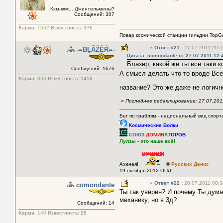
Кхм-кхм... Джентельмены?
Сообщений: 307
Карма:
1552
Известность:
376
Повар космической станции гильдии TopGu
«
Ответ #21
:
27.07.2011 20:5
-=ḂḼÃŽÊŔ=-
Цитата: comondante от 27.07.2011 12:
Блазер, какой же ты все таки к
Сообщений: 1676
А смысл делать что-то вроде Вс
Карма:
850
Известность:
1458
название? Это же даже не логич
«
Последнее редактирование: 27.07.201
Бег по граблям - национальный вид спорт
Космические Волки
СОЮЗ
ДОМИ
НАТ
ОРОВ
Лулзы - это наше всё!
Ахинея!
©
Русских Денис
19 октября 2012 ОПЛ
«
Ответ #22
:
28.07.2011 00:3
comondante
Ты так уверен? И почему Ты дума
механику, но в 3д?
Сообщений: 14
Карма:
140
Известность:
28