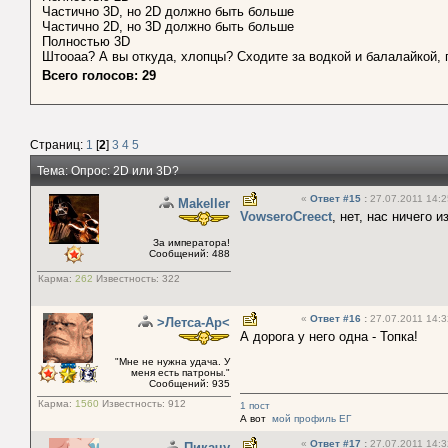
Частично 3D, но 2D должно быть больше
Частично 2D, но 3D должно быть больше
Полностью 3D
Штооаа? А вы откуда, хлопцы? Сходите за водкой и балалайкой, 
Всего голосов: 29
Страниц:
1
[
2
]
3
4
5
Тема: Опрос: 2D или 3D?
«
Ответ #15
:
27.07.2011 14:2
Makeller
VowseroCreect
, нет, нас ничего 
За императора!
Сообщений: 488
Карма:
262
Известность:
322
«
Ответ #16
:
27.07.2011 14:3
>Летса-Ар<
А дорога у него одна - Топка!
"Мне не нужна удача. У
меня есть патроны."
Сообщений: 935
Карма:
1560
Известность:
912
1 пост
А вот
мой профиль ЕГ
«
Ответ #17
:
27.07.2011 14:3
Пикачу