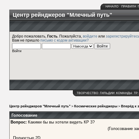
НАЧАЛО
ПРАВИЛА
Центр рейнджеров "Млечный путь"
Добро пожаловать,
Гость
. Пожалуйста,
войдите
или
зарегистрируйтес
Вам не пришло
письмо с кодом активации?
Войти
ТВОРЧЕСТВО
ГИЛЬДИИ
КОМАНДЫ
ТР
Центр рейнджеров "Млечный путь"
>
Космические рейнджеры
>
Вперёд к 
Голосование
Вопрос:
Какими бы вы хотели видеть КР 3?
(Голосование зак
Полностью 2D