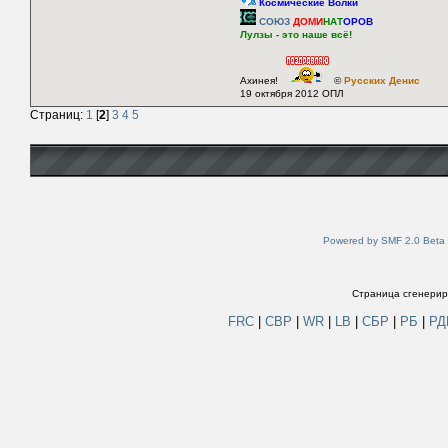
Космические Волки
СОЮЗ
ДОМИ
НАТ
ОРОВ
Лулзы - это наше всё!
Ахинея!
©
Русских Денис
19 октября 2012 ОПЛ
Страниц:
1
[
2
]
3
4
5
Powered by SMF 2.0 Beta
Страница сгенериро
FRC
|
СВР
|
WR
|
LB
|
СБР
|
РБ
|
Р