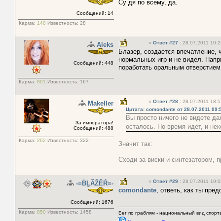
Су дя по всему, да.
Сообщений: 14
Карма:
140
Известность:
28
«
Ответ #27
:
28.07.2011 10:2
Aleks
Блазер, создается впечатление, 
нормальных игр и не видел. Напр
Сообщений: 448
поработать оральным отверстием l
Карма:
801
Известность:
167
«
Ответ #28
:
28.07.2011 18:5
Makeller
Цитата: comondante от 28.07.2011 09:
Вы просто ничего не видете да
За императора!
осталось. Но время идет, и не
Сообщений: 488
Карма:
262
Известность:
322
Значит так:
Сходи за виски и синтезатором, п
«
Ответ #29
:
28.07.2011 19:0
-=ḂḼÃŽÊŔ=-
comondante
, ответь, как ты пре
Сообщений: 1676
Карма:
850
Известность:
1458
Бег по граблям - национальный вид спорт