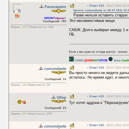
«
Ответ #23
:
28.07.2011 05:3
Facenapalm
Цитата: comondante от 28.07.2011 10:
Разве нельзя оставить старую 
NiKiNiT
офанат.
Это несовместимые вещи.
Сообщений: 780
Карма:
1025
Известность:
434
САБЖ: Долго выбирал между 1 и 
ПБ.
Если у вас руки не оттуда растут - значит,
СОЮЗ
ДОМИ
НАТ
ОРОВ
Зона
Своб
«
Ответ #24
:
28.07.2011 09:5
comondante
Вы просто ничего не видете дальш
осталось. Но время идет, и неко
Сообщений: 14
Карма:
140
Известность:
28
«
Ответ #25
:
28.07.2011 10:0
Обер
Тут хотят аддона к "Перезагрузк
Сообщений: 23
Карма:
395
Известность:
200
«
Ответ #26
:
28.07.2011 10:0
comondante