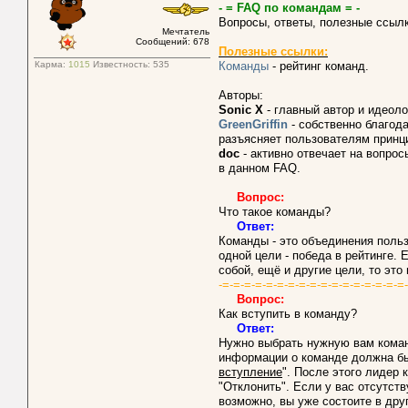
- = FAQ по командам = -
Вопросы, ответы, полезные ссылк
Мечтатель
Сообщений: 678
Полезные ссылки:
Карма:
1015
Известность:
535
Команды
- рейтинг команд.
Авторы:
Sonic X
- главный автор и идеоло
GreenGriffin
- собственно благод
разъясняет пользователям принц
dоc
- активно отвечает на вопрос
в данном FAQ.
Вопрос:
Что такое команды?
Ответ:
Команды - это объединения поль
одной цели - победа в рейтинге. 
собой, ещё и другие цели, то это 
-=-=-=-=-=-=-=-=-=-=-=-=-=-=-=-=-=
Вопрос:
Как вступить в команду?
Ответ:
Нужно выбрать нужную вам кома
информации о команде должна бы
вступление
". После этого лидер 
"Отклонить". Если у вас отсутств
возможно, вы уже состоите в дру