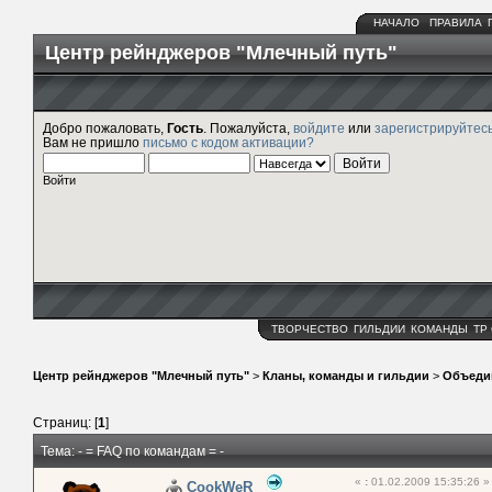
НАЧАЛО
ПРАВИЛА
Центр рейнджеров "Млечный путь"
Добро пожаловать,
Гость
. Пожалуйста,
войдите
или
зарегистрируйтес
Вам не пришло
письмо с кодом активации?
Войти
ТВОРЧЕСТВО
ГИЛЬДИИ
КОМАНДЫ
ТР
Центр рейнджеров "Млечный путь"
>
Кланы, команды и гильдии
>
Объеди
Страниц: [
1
]
Тема: - = FAQ по командам = -
«
:
01.02.2009 15:35:26 »
CookWeR