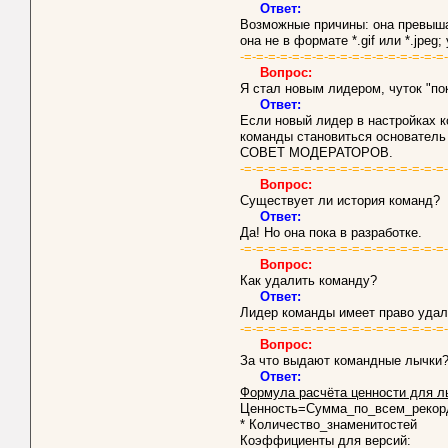
Ответ:
Возможные причины: она превыша
она не в формате *.gif или *.jpeg
-=-=-=-=-=-=-=-=-=-=-=-=-=-=-=-=-=
Вопрос:
Я стал новым лидером, чуток "по
Ответ:
Если новый лидер в настройках 
команды становиться основатель
СОВЕТ МОДЕРАТОРОВ.
-=-=-=-=-=-=-=-=-=-=-=-=-=-=-=-=-=
Вопрос:
Существует ли история команд?
Ответ:
Да! Но она пока в разработке.
-=-=-=-=-=-=-=-=-=-=-=-=-=-=-=-=-=
Вопрос:
Как удалить команду?
Ответ:
Лидер команды имеет право удали
-=-=-=-=-=-=-=-=-=-=-=-=-=-=-=-=-=
Вопрос:
За что выдают командные лычки
Ответ:
Формула расчёта ценности для л
Ценность=Сумма_по_всем_рекорд
* Количество_знаменитостей
Коэффициенты для версий: