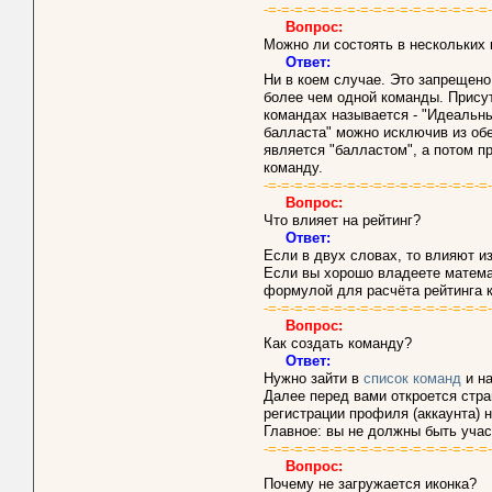
-=-=-=-=-=-=-=-=-=-=-=-=-=-=-=-=-=
Вопрос:
Можно ли состоять в нескольких
Ответ:
Ни в коем случае. Это запрещено,
более чем одной команды. Присут
командах называется - "Идеальны
балласта" можно исключив из обе
является "балластом", а потом пр
команду.
-=-=-=-=-=-=-=-=-=-=-=-=-=-=-=-=-=
Вопрос:
Что влияет на рейтинг?
Ответ:
Если в двух словах, то влияют и
Если вы хорошо владеете матема
формулой для расчёта рейтинга 
-=-=-=-=-=-=-=-=-=-=-=-=-=-=-=-=-=
Вопрос:
Как создать команду?
Ответ:
Нужно зайти в
список команд
и на
Далее перед вами откроется стр
регистрации профиля (аккаунта) 
Главное: вы не должны быть учас
-=-=-=-=-=-=-=-=-=-=-=-=-=-=-=-=-=
Вопрос:
Почему не загружается иконка?