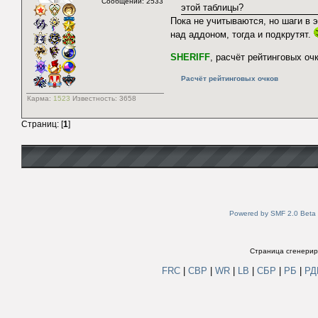
Сообщений: 2533
этой таблицы?
Пока не учитываются, но шаги в 
над аддоном, тогда и подкрутят.
SHERIFF
, расчёт рейтинговых оч
Расчёт рейтинговых очков
Карма:
1523
Известность:
3658
Страниц: [
1
]
Powered by SMF 2.0 Beta
Страница сгенериро
FRC
|
СВР
|
WR
|
LB
|
СБР
|
РБ
|
Р