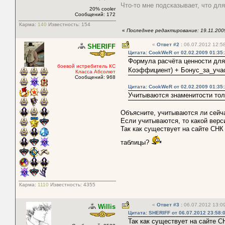
Что-то мне подсказывает, что дл
20% cooler
Сообщений: 172
Карма:
140
Известность:
154
«
Последнее редактирование: 19.11.2009
«
Ответ #2
:
06.07.2012 12:58
SHERIFF
Цитата: CookWeR от 02.02.2009 01:35
Формула расчёта ценности дл
боевой истребитель КС
Коэффициент) + Бонус_за_учас
Класса Абсолют
Сообщений: 968
Цитата: CookWeR от 02.02.2009 01:35
Учитываются знаменитости тол
Объясните, учитываются ли сейч
Если учитываются, то какой верс
Так как существует на сайте СНК
таблицы?
Карма:
1110
Известность:
4355
«
Ответ #3
:
06.07.2012 13:09
Willis
Цитата: SHERIFF от 06.07.2012 23:58:
Так как существует на сайте С