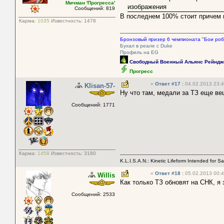
Мичман 'Прогресса'
изображения
Сообщений: 819
В последнем 100% стоит причем 
Карма:
1035
Известность:
1478
Бронзовый призер 6 чемпионата "Бои роб
Бухал в реале с Duke
Профиль на EG
Свободный Военный Альянс Рейндж
Прогресс
«
Ответ #17
:
04.02.2013 23:4
Klisan-57-
Ну что там, медали за ТЗ еще ве
Сообщений: 1771
Карма:
1458
Известность:
3180
K.L.I.S.A.N.: Kinetic Lifeform Intended for S
«
Ответ #18
:
05.02.2013 00:4
Willis
Как только ТЗ обновят на СНК, я
Сообщений: 2533