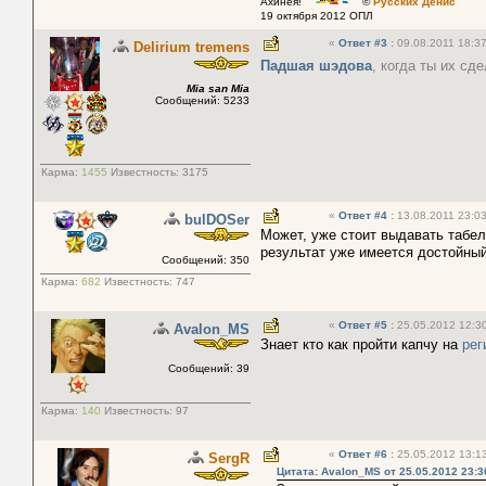
Ахинея!
©
Русских Денис
19 октября 2012 ОПЛ
«
Ответ #3
:
09.08.2011 18:37
Delirium tremens
Падшая шэдова
, когда ты их с
Mia san Mia
Сообщений: 5233
Карма:
1455
Известность:
3175
«
Ответ #4
:
13.08.2011 23:03
bulDOSer
Может, уже стоит выдавать табел
результат уже имеется достойный
Сообщений: 350
Карма:
682
Известность:
747
«
Ответ #5
:
25.05.2012 12:30
Avalon_MS
Знает кто как пройти капчу на
рег
Сообщений: 39
Карма:
140
Известность:
97
«
Ответ #6
:
25.05.2012 13:13
SergR
Цитата: Avalon_MS от 25.05.2012 23:3