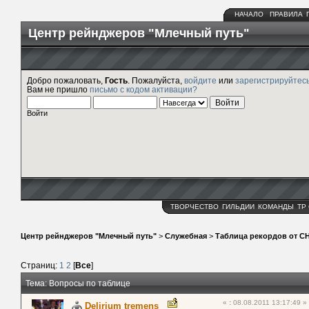
НАЧАЛО
ПРАВИЛА
Центр рейнджеров "Млечный путь"
Добро пожаловать,
Гость
. Пожалуйста,
войдите
или
зарегистрируйтес
Вам не пришло
письмо с кодом активации?
Войти
ТВОРЧЕСТВО
ГИЛЬДИИ
КОМАНДЫ
ТР
Центр рейнджеров "Млечный путь"
>
Служебная
>
Таблица рекордов от С
Страниц:
1
2
[
Все
]
Тема: Вопросы по таблице
«
:
08.08.2011 13:17:49 »
Delirium tremens