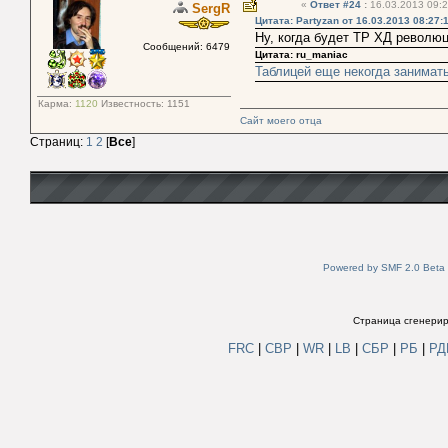
«
Ответ #24
:
16.03.2013 09:2
SergR
Цитата: Partyzan от 16.03.2013 08:27:
Ну, когда будет ТР ХД револю
Сообщений: 6479
Цитата: ru_maniac
Таблицей еще некогда занимат
Карма:
1120
Известность:
1151
Сайт моего отца
Страниц:
1
2
[
Все
]
Powered by SMF 2.0 Beta
Страница сгенериро
FRC
|
СВР
|
WR
|
LB
|
СБР
|
РБ
|
Р