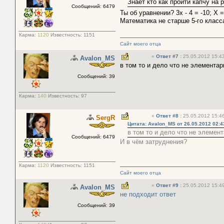
Знает кто как пройти капчу на 
Сообщений: 6479
Ты об уравнении? 3x - 4 = -10; X
Математика не старше 5-го класс
Карма:
1120
Известность:
1151
Сайт моего отца
«
Ответ #7
:
25.05.2012 15:43
Avalon_MS
в том то и дело что не элементар
Сообщений: 39
Карма:
140
Известность:
97
«
Ответ #8
:
25.05.2012 15:46
SergR
Цитата: Avalon_MS от 26.05.2012 02:4
в том то и дело что не элемен
Сообщений: 6479
И в чём затруднения?
Карма:
1120
Известность:
1151
Сайт моего отца
«
Ответ #9
:
25.05.2012 15:49
Avalon_MS
не подходит ответ
Сообщений: 39