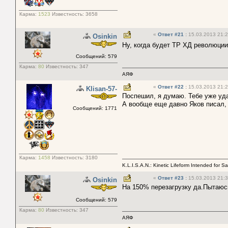
Карма:
1523
Известность:
3658
«
Ответ #21
:
15.03.2013 21:2
Osinkin
Ну, когда будет ТР ХД революци
Сообщений: 579
Карма:
80
Известность:
347
АЯФ
«
Ответ #22
:
15.03.2013 21:2
Klisan-57-
Поспешил, я думаю. Тебе уже уда
А вообще еще давно Яков писал, 
Сообщений: 1771
Карма:
1458
Известность:
3180
K.L.I.S.A.N.: Kinetic Lifeform Intended for S
«
Ответ #23
:
15.03.2013 21:3
Osinkin
На 150% перезагрузку да.Пытаюс
Сообщений: 579
Карма:
80
Известность:
347
АЯФ