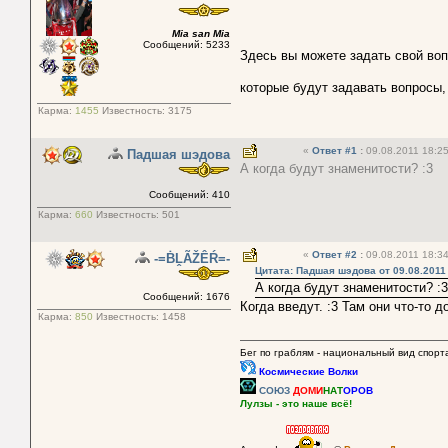
Mia san Mia
Сообщений: 5233
Здесь вы можете задать свой во
которые будут задавать вопросы,
Карма:
1455
Известность:
3175
«
Ответ #1
:
09.08.2011 18:25
Падшая шэдова
А когда будут знаменитости? :3
Сообщений: 410
Карма:
660
Известность:
501
«
Ответ #2
:
09.08.2011 18:34
-=ḂḼÃŽÊŔ=-
Цитата: Падшая шэдова от 09.08.2011
А когда будут знаменитости? :3
Сообщений: 1676
Когда введут. :3 Там они что-то 
Карма:
850
Известность:
1458
Бег по граблям - национальный вид спорт
Космические Волки
СОЮЗ
ДОМИ
НАТ
ОРОВ
Лулзы - это наше всё!