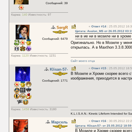
Сообщений: 39
Карма:
140
Известность:
97
«
Ответ #14
:
25.05.2012 16:3
SergR
Цитата: Avalon_MS от 26.05.2012 03:1
ни в ие ни в мозиле ни в хроме
Сообщений: 6479
Оригинально. Но в Мозиле у меня
открылась. А в Maxthon 3.3.8.300
Карма:
1120
Известность:
1151
Сайт моего отца
«
Ответ #15
:
25.05.2012 18:5
Klisan-57-
В Мозиле и Хроме скорее всего с
изображения, приходится в настр
Сообщений: 1771
Карма:
1458
Известность:
3180
K.L.I.S.A.N.: Kinetic Lifeform Intended for S
«
Ответ #16
:
30.05.2012 22:2
Марсель
Цитата: Klisan-57- от 25.05.2012 18:59
В Мозиле и Хроме скорее всего