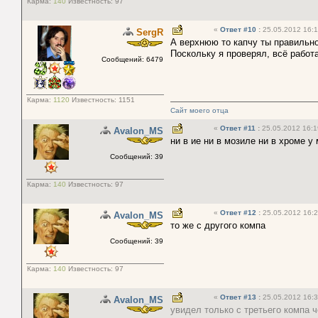
Карма:
140
Известность:
97
«
Ответ #10
:
25.05.2012 16:1
SergR
А верхнюю то капчу ты правильн
Поскольку я проверял, всё работа
Сообщений: 6479
Карма:
1120
Известность:
1151
Сайт моего отца
«
Ответ #11
:
25.05.2012 16:1
Avalon_MS
ни в ие ни в мозиле ни в хроме у
Сообщений: 39
Карма:
140
Известность:
97
«
Ответ #12
:
25.05.2012 16:2
Avalon_MS
то же с другого компа
Сообщений: 39
Карма:
140
Известность:
97
«
Ответ #13
:
25.05.2012 16:3
Avalon_MS
увидел только с третьего компа 