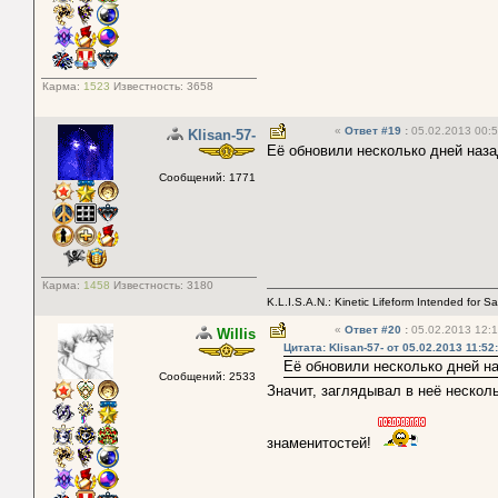
Карма:
1523
Известность:
3658
«
Ответ #19
:
05.02.2013 00:5
Klisan-57-
Её обновили несколько дней наз
Сообщений: 1771
Карма:
1458
Известность:
3180
K.L.I.S.A.N.: Kinetic Lifeform Intended for S
«
Ответ #20
:
05.02.2013 12:1
Willis
Цитата: Klisan-57- от 05.02.2013 11:52
Её обновили несколько дней н
Сообщений: 2533
Значит, заглядывал в неё нескол
знаменитостей!