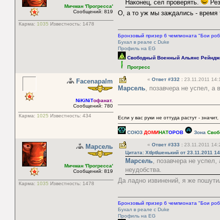
Наконец, сел проверять.
Рез
Мичман 'Прогресса'
Сообщений: 819
О, а то уж мы заждались - время
Карма:
1035
Известность:
1478
Бронзовый призер 6 чемпионата "Бои роб
Бухал в реале с Duke
Профиль на EG
Свободный Военный Альянс Рейндж
Прогресс
«
Ответ #332
:
23.11.2011 14:
Facenapalm
Марсель
, позавчера не успел, а
NiKiNiT
офанат.
Сообщений: 780
Карма:
1025
Известность:
434
Если у вас руки не оттуда растут - значит,
СОЮЗ
ДОМИ
НАТ
ОРОВ
Зона
Своб
«
Ответ #333
:
23.11.2011 14:
Марсель
Цитата: Хಠрಠшенький от 23.11.2011 14
Марсель
, позавчера не успел,
Мичман 'Прогресса'
неудобства.
Сообщений: 819
Да ладно извинений, я же пошути
Карма:
1035
Известность:
1478
Бронзовый призер 6 чемпионата "Бои роб
Бухал в реале с Duke
Профиль на EG