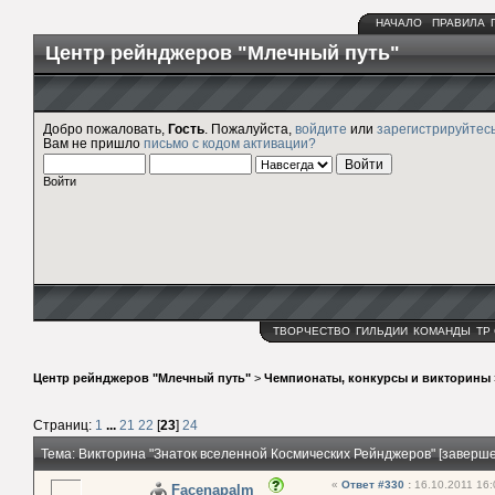
НАЧАЛО
ПРАВИЛА
Центр рейнджеров "Млечный путь"
Добро пожаловать,
Гость
. Пожалуйста,
войдите
или
зарегистрируйтес
Вам не пришло
письмо с кодом активации?
Войти
ТВОРЧЕСТВО
ГИЛЬДИИ
КОМАНДЫ
ТР
Центр рейнджеров "Млечный путь"
>
Чемпионаты, конкурсы и викторины
Страниц:
1
...
21
22
[
23
]
24
Тема: Викторина "Знаток вселенной Космических Рейнджеров" [заверш
«
Ответ #330
:
16.10.2011 16:
Facenapalm