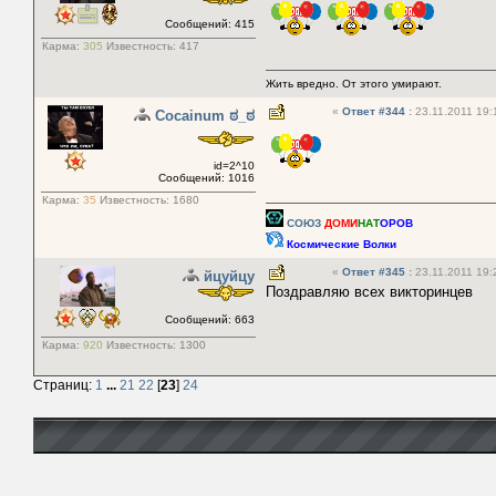
Сообщений: 415
Карма:
305
Известность:
417
Жить вредно. От этого умирают.
«
Ответ #344
:
23.11.2011 19:
Cocainum ಠ_ಠ
id=2^10
Сообщений: 1016
Карма:
35
Известность:
1680
СОЮЗ
ДОМИ
НАТ
ОРОВ
Космические Волки
«
Ответ #345
:
23.11.2011 19:
йцуйцу
Поздравляю всех викторинцев
Сообщений: 663
Карма:
920
Известность:
1300
Страниц:
1
...
21
22
[
23
]
24