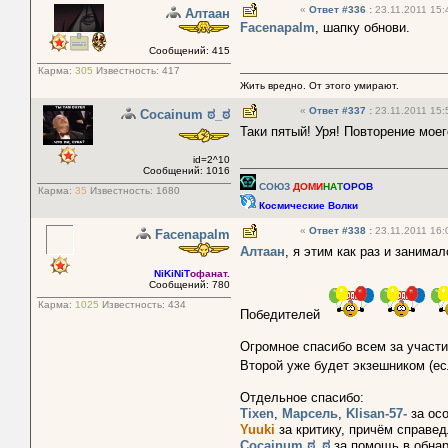
«
Ответ #336
:
23.11.2011 15:
Алтаан
Facenapalm
, шапку обнови.
Сообщений: 415
Карма:
305
Известность:
417
Жить вредно. От этого умирают.
«
Ответ #337
:
23.11.2011 15:
Cocainum ಠ_ಠ
Таки пятый! Уря! Повторение мо
id=2^10
Сообщений: 1016
СОЮЗ
ДОМИ
НАТ
ОРОВ
Карма:
35
Известность:
1680
Космические Волки
«
Ответ #338
:
23.11.2011 16:
Facenapalm
Алтаан
, я этим как раз и занима
NiKiNiT
офанат.
Сообщений: 780
Карма:
1025
Известность:
434
Победителей
Огромное спасибо всем за участие
Второй уже будет экзешником (е
Отдельное спасибо:
Tixen
,
Марсель
,
Klisan-57-
за осо
Yuuki
за критику, причём справе
Cocainum ಠ_ಠ
за помощь в обнар