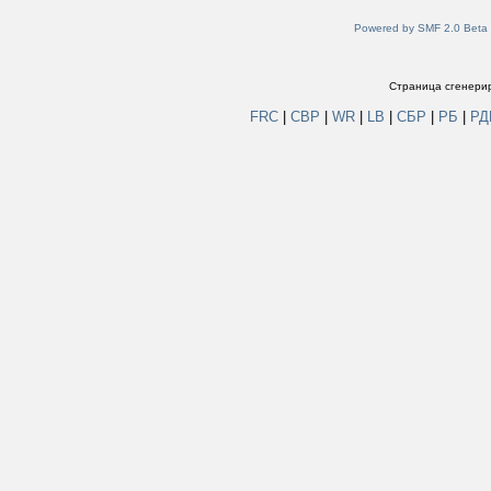
Powered by SMF 2.0 Beta
Страница сгенерир
FRC
|
СВР
|
WR
|
LB
|
СБР
|
РБ
|
Р