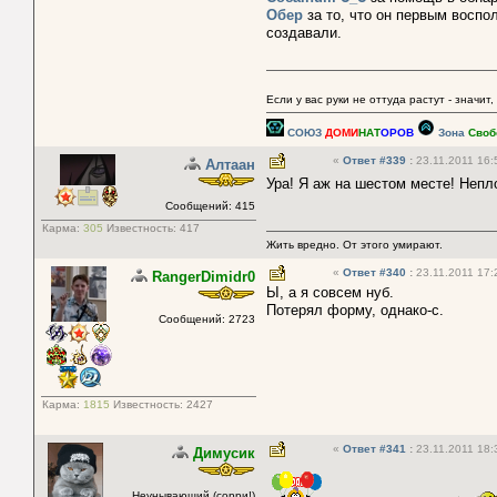
Обер
за то, что он первым воспо
создавали.
Если у вас руки не оттуда растут - значит,
СОЮЗ
ДОМИ
НАТ
ОРОВ
Зона
Своб
«
Ответ #339
:
23.11.2011 16:
Алтаан
Ура! Я аж на шестом месте! Неп
Сообщений: 415
Карма:
305
Известность:
417
Жить вредно. От этого умирают.
«
Ответ #340
:
23.11.2011 17:
RangerDimidr0
Ы, а я совсем нуб.
Потерял форму, однако-с.
Сообщений: 2723
Карма:
1815
Известность:
2427
«
Ответ #341
:
23.11.2011 18:
Димусик
Неунывающий (сорри!)