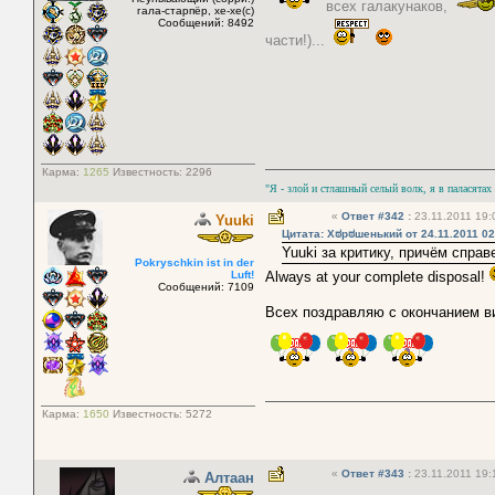
всех галакунаков,
гала-старпёр, хе-хе(с)
Сообщений: 8492
части!)...
Карма:
1265
Известность:
2296
"Я - злой и стлашный селый волк, я в паласятах
«
Ответ #342
:
23.11.2011 19:
Yuuki
Цитата: Хಠрಠшенький от 24.11.2011 02
Yuuki за критику, причём спра
Pokryschkin ist in der
Luft!
Always at your complete disposal!
Сообщений: 7109
Всех поздравляю с окончанием в
Карма:
1650
Известность:
5272
«
Ответ #343
:
23.11.2011 19:
Алтаан