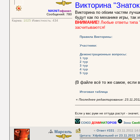
Викторина "Знато
NiKiNiT
офанат.
Викторина по обоим частям лучше
Сообщений: 780
будут как по механике игры, так
Карма:
1025
Известность:
434
ВНИМАНИЕ!
Любые ответы типа "
засчитываются!
Правила Викторины:
Участники:
Демонстрационные вопросы:
1 тур
2 тур
3 тур
4 тур
5 тур
(В файле всё то же самое, если в
Итоговая таблица
«
Последнее редактирование: 23.11.2011
Если у вас руки не оттуда растут - значит,
СОЮЗ
ДОМИ
НАТ
ОРОВ
Зона
Своб
«
Ответ #331
:
23.11.2011 14:
Марсель
Цитата: Хಠрಠшенький от 23.11.2011 14