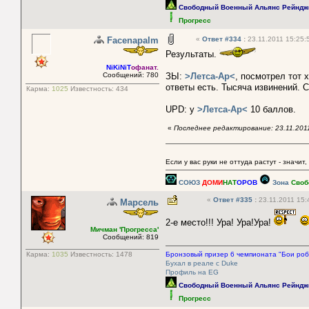
Свободный Военный Альянс Рейндж
Прогресс
Facenapalm
«
Ответ #334
:
23.11.2011 15:25:
Результаты.
NiKiNiT
офанат.
Сообщений: 780
ЗЫ:
>Летса-Ар<
, посмотрел тот 
ответы есть. Тысяча извинений. 
Карма:
1025
Известность:
434
UPD: у
>Летса-Ар<
10 баллов.
«
Последнее редактирование: 23.11.201
Если у вас руки не оттуда растут - значит,
СОЮЗ
ДОМИ
НАТ
ОРОВ
Зона
Своб
«
Ответ #335
:
23.11.2011 15:
Марсель
2-е место!!! Ура! Ура!Ура!
Мичман 'Прогресса'
Сообщений: 819
Карма:
1035
Известность:
1478
Бронзовый призер 6 чемпионата "Бои роб
Бухал в реале с Duke
Профиль на EG
Свободный Военный Альянс Рейндж
Прогресс