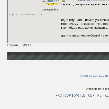
Oreanor
заказал дня три назад в e5.ru 
Сообщений: 5
Карма:
140
Известность:
28
одно смущает - номер уж шибко 
мне почему-то кажется, что эт
кто-нибудь еще хочет заказать,
да, и мануал черно-белый - это 
Страниц:
1
[
2
]
3
4
Powered by SMF 2.0 Beta
Страница сгенериро
FRC
|
СВР
|
WR
|
LB
|
СБР
|
РБ
|
Р