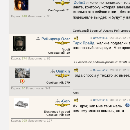
Zolin3
я конечно понимаю что э
инете, конторку которая занима
Сообщений: 51
сколько это сейчас стоит, без 
Карма:
140
Известность:
36
подешевле выйдет, и будут у в
Свободный Военный Альянс Рейнджер
«
Ответ #16
:
23.08.2012 07
Рейнджер Олег
Тарх Прайд
, жалкие подделки э
наголовный аквариум. Мне прост
Герой
Сообщений: 10
Карма:
174
Известность:
62
«
Последнее редактирование: 30.08.20
«
Ответ #17
:
23.08.2012 08
Osinkin
Тогда спроси у тех,кто их имеет
Сообщений: 579
Карма:
80
Известность:
347
АЯФ
«
Ответ #18
:
30.08.2012 21
-Gor-
Ах, друг, как мне тебя жаль.
чем ему можно помочь, хотя...
Electronus has get!
Сообщений: 489
Карма:
665
Известность:
167