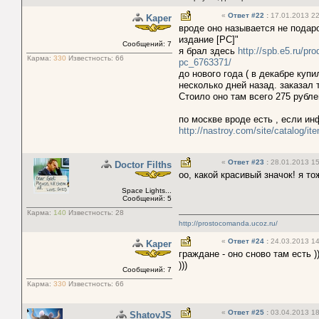
«
Ответ #22
:
17.01.2013 22
Kaper
вроде оно называется не подар
издание [PC]"
Сообщений: 7
я брал здесь
http://spb.e5.ru/pr
Карма:
330
Известность:
66
pc_6763371/
до нового года ( в декабре куп
несколько дней назад. заказал 
Cтоило оно там всего 275 рубле
по москве вроде есть , если ин
http://nastroy.com/site/catalog/it
«
Ответ #23
:
28.01.2013 15
Doctor Filths
оо, какой красивый значок! я то
Space Lights...
Сообщений: 5
Карма:
140
Известность:
28
http://prostocomanda.ucoz.ru/
«
Ответ #24
:
24.03.2013 14
Kaper
граждане - оно сново там есть )
)))
Сообщений: 7
Карма:
330
Известность:
66
«
Ответ #25
:
03.04.2013 18
ShatovJS