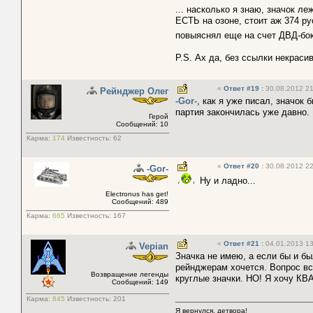
... насколько я знаю, значок л
ЕСТЬ на озоне, стоит аж 374 р
повыяснял еще на счет ДВД-бокс
P.S. Ах да, без ссылки некрасив
«
Ответ #19
:
30.08.2012 21
Рейнджер Олег
-Gor-
, как я уже писал, значок 
партия закончилась уже давно. 
Герой
Сообщений: 10
Карма:
174
Известность:
62
«
Ответ #20
:
30.08.2012 22
-Gor-
Ну и ладно...
Electronus has get!
Сообщений: 489
Карма:
665
Известность:
167
«
Ответ #21
:
04.01.2013 13
Vepian
Значка не имею, а если бы и бы
рейнджерам хочется. Вопрос вст
Возвращение легенды
круглые значки. НО! Я хочу К
Сообщений: 149
Карма:
845
Известность:
201
Я вернулся, детвора!