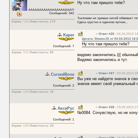
Ну что там пришло тебе?
АААААААААААААААААААА!!!
Сообщений: 342
Тысячами не зримых нитей обвивает тебя
Карма:
140
Известность:
279
Сдесь грустно и одиноко путник...
.
«
Ответ #26
:
04.04.2013 14
Kaper
Цитата: ShatovJS от 03.04.2013 18:
Ну что там пришло тебе?
Сообщений: 7
Карма:
330
Известность:
66
видемо закончились ((( обычный
Видемо закончились и тут.
«
Ответ #27
:
03.05.2013 20
CursedBone
Вы уже не найдете значок в сво
значок имеет свой уникальный 
Сообщений: 2
Карма:
140
Известность:
28
«
Ответ #28
:
15.05.2013 17
АксиРус
№0084. Сочувствую, но не хочу 
Сообщений: 1
Карма:
140
Известность:
28
«
Ответ #29
:
16.06.2013 13