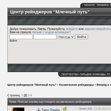
НАЧАЛО
ПРАВИЛА
Центр рейнджеров "Млечный путь"
Добро пожаловать,
Гость
. Пожалуйста,
войдите
или
зарегистрируйтес
Вам не пришло
письмо с кодом активации?
Войти
ТВОРЧЕСТВО
ГИЛЬДИИ
КОМАНДЫ
ТР
Центр рейнджеров "Млечный путь"
>
Космические рейнджеры
>
Вперёд к 
Страниц:
1
[
2
]
3
4
Тема: Поиски значка настоящего космического рейнджера.
«
Ответ #15
:
23.08.2012 01
Тарх Прайд