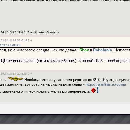
18.03.2013 12:42:43 от Киндер Пингви
»
02.04.2017 22:01:34 »
.2017 20:46:31
лся, но с интересом следил, как это делали
Rhox
и
Robobrain
. Неизвес
 ЦР не использовал (хотя могу ошибаться), а на счёт Робо, вообще, не в
20.04.2017 20:32:40 »
сов.
Необходимо получить поляризатор из КЧД. Я уже, видимо, 
удет желание, вот ссылка на скачивание сейва -
http://transfiles.ru/guwja
 маленького гипер-пирата с жёлтыми оперениями.