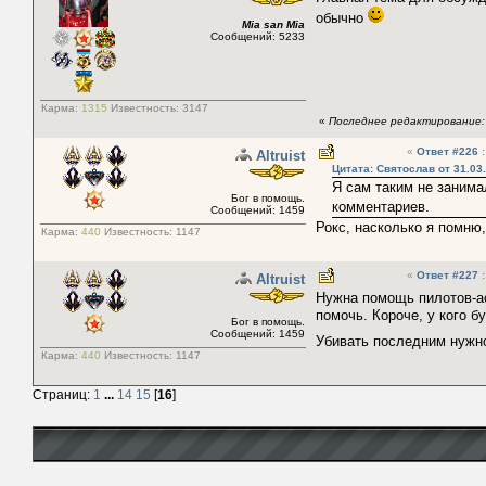
обычно
Mia san Mia
Сообщений: 5233
Карма:
1315
Известность:
3147
«
Последнее редактирование: 
«
Ответ #226
:
Altruist
Цитата: Святослав от 31.03
Я сам таким не занима
Бог в помощь.
комментариев.
Сообщений: 1459
Рокс, насколько я помню,
Карма:
440
Известность:
1147
«
Ответ #227
:
Altruist
Нужна помощь пилотов-а
помочь. Короче, у кого б
Бог в помощь.
Сообщений: 1459
Убивать последним нужно
Карма:
440
Известность:
1147
Страниц:
1
...
14
15
[
16
]