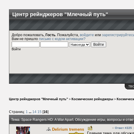
Центр рейнджеров "Млечный путь"
Добро пожаловать,
Гость
. Пожалуйста,
войдите
или
зарегистрируйтес
Вам не пришло
письмо с кодом активации?
Войти
ТВ
Центр рейнджеров "Млечный путь"
>
Космические рейнджеры
>
Космичес
Страниц:
1
...
14
15
[
16
]
Тема: Space Rangers HD: A War Apart. Обсуждение игры, вопросы и отв
«
Ответ #225
:
Delirium tremens
Главная тема для обсужд