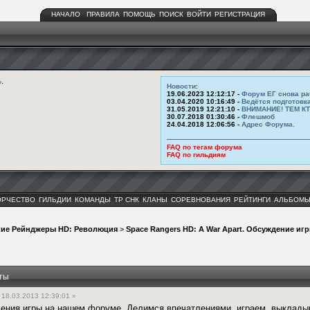
НАЧАЛО
ПРАВИЛА
ПОМОЩЬ
ПОИСК
ВОЙТИ
РЕГИСТРАЦИЯ
ь
.
Новости
:
19.06.2023 12:12:17 -
Форум ЕГ снова ра
03.04.2020 10:16:49 -
Ведётся подготовк
31.05.2019 12:21:10 -
ВНИМАНИЕ! ТЕМ К
30.07.2018 01:30:46 -
Флешмоб
24.04.2018 12:06:56 -
Адрес Форума.
FAQ по тегам форума
FAQ по гильдиям
ОРЧЕСТВО
ГИЛЬДИИ
КОМАНДЫ
ТР СНК
КЛАНЫ
СОРЕВНОВАНИЯ
РЕЙТИНГИ
АЛЬБОМ
кие Рейнджеры HD: Революция
>
Space Rangers HD: A War Apart. Обсуждение иг
еты
18.03.2013 12:39:01 »
ения игры на нашем форуме. Делимся впечатлениями, играем, выкладыв