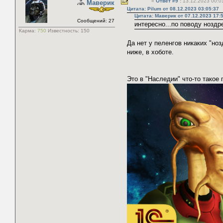
«
Ответ #9
:
13.12.2023 00:0
Маверик
Цитата: Pilum от 08.12.2023 03:05:37
Цитата: Маверик от 07.12.2023 17:
Сообщений: 27
интересно...по поводу ноздр
Карма:
750
Известность:
150
Да нет у пеленгов никаких "ноз
ниже, в хоботе.
Это в "Наследии" что-то такое