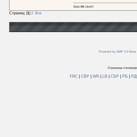
Gott Mit Uns!!!
Страниц: [
1
]
2
Все
Powered by SMF 2.0 Beta
Страница сгенериро
FRC
|
СВР
|
WR
|
LB
|
СБР
|
РБ
|
Р