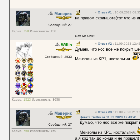
«
Ответ #1
:
10.09.2023 08:3
Маверик
на правом скриншоте(тот что из и
Сообщений: 27
Карма:
750
Известность:
150
Gott Mit Uns!!!
«
Ответ #2
:
11.09.2023 12:43
Willis
Думаю, что нос всё же покрыт ше
Сообщений: 2533
Мензолы из КР1, ностальгия.
Карма:
1523
Известность:
3658
«
Ответ #3
:
11.09.2023 21:16
Маверик
Цитата: Willis от 11.09.2023 12:43:41
Думаю, что нос всё же покрыт 
Сообщений: 27
Карма:
750
Известность:
150
Мензолы из КР1, ностальгия.
а я кр1 так до конца и не прошел