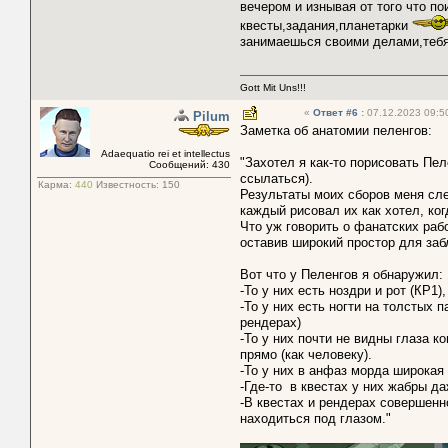
вечером и изнывая от того что по
квесты,задания,планетарки
занимаешься своими делами,тебя 
Gott Mit Uns!!!
«
Ответ #6
:
07.12.2023 09:5
Pilum
Заметка об анатомии пеленгов:
Adaequatio rei et intellectus
"Захотел я как-то порисовать Пел
Сообщений: 430
ссылаться).
Карма:
440
Известность:
150
Результаты моих сборов меня сле
каждый рисовал их как хотел, ког
Что уж говорить о фанатских раб
оставив широкий простор для заб
Вот что у Пеленгов я обнаружил:
-То у них есть ноздри и рот (КР1)
-То у них есть ногти на толстых п
рендерах)
-То у них почти не видны глаза к
прямо (как человеку).
-То у них в анфаз морда широкая 
-Где-то в квестах у них жабры д
-В квестах и рендерах совершен
находиться под глазом."