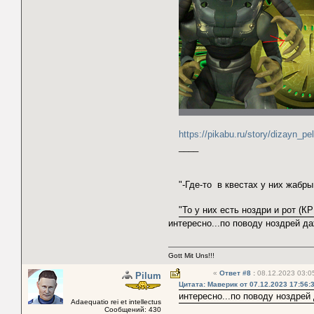
https://pikabu.ru/story/dizayn
____
"-Где-то в квестах у них жабр
"То у них есть ноздри и рот (КР1
интересно...по поводу ноздрей да
Gott Mit Uns!!!
«
Ответ #8
:
08.12.2023 03:0
Pilum
Цитата: Маверик от 07.12.2023 17:56:
интересно...по поводу ноздрей
Adaequatio rei et intellectus
Сообщений: 430