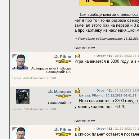
Там вообще многое с внешност
нет я про то что на разрезе свер
замечал этого.Как на первой и 3 
а про картинку из наследия...коч
«
Последнее редактирование: 13.12.202
Gott Mit Uns!!!
«
Ответ #10
:
20.12.2023 06:4
Pilum
Игра начинается в 3300 году, а в
Adaequatio rei et intellectus
Сообщений: 430
Карма:
440
Известность:
150
«
Ответ #11
:
20.12.2023 12:5
Маверик
Цитата: Pilum от 20.12.2023 06:41:38
Игра начинается в 3300 году, а
Сообщений: 27
у меня уходило лет...60-70
Карма:
750
Известность:
150
Gott Mit Uns!!!
«
Ответ #12
:
21.12.2023 09:2
Pilum
а список планет остается постаян