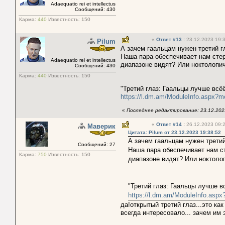
Adaequatio rei et intellectus
Сообщений: 430
Карма:
440
Известность:
150
«
Ответ #13
:
23.12.2023 19:3
Pilum
А зачем гаальцам нужен третий г
Наша пара обеспечивает нам стер
Adaequatio rei et intellectus
диапазоне видят? Или ноктолопич
Сообщений: 430
Карма:
440
Известность:
150
"Третий глаз: Гаальцы лучше всёё
https://l.dm.am/ModuleInfo.aspx?
«
Последнее редактирование: 23.12.2023
«
Ответ #14
:
26.12.2023 09:2
Маверик
Цитата: Pilum от 23.12.2023 19:38:52
А зачем гаальцам нужен трети
Сообщений: 27
Наша пара обеспечивает нам ст
Карма:
750
Известность:
150
диапазоне видят? Или ноктолоп
"Третий глаз: Гаальцы лучше вс
https://l.dm.am/ModuleInfo.asp
да!открытый третий глаз...это ка
всегда интересовало... зачем им 