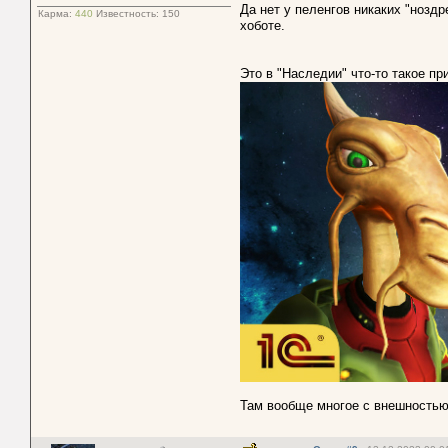
Да нет у пеленгов никаких "ноздре
Карма:
440
Известность:
150
хоботе.
Это в "Наследии" что-то такое п
Там вообще многое с внешностью 