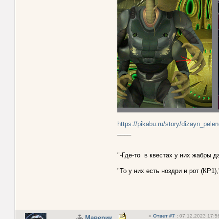
https://pikabu.ru/story/dizayn_pe
____
"-Где-то в квестах у них жабры д
"То у них есть ноздри и рот (КР1),
«
Ответ #7
:
07.12.2023 17:5
Маверик