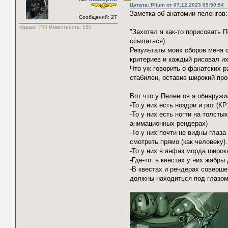
Цитата: Pilum от 07.12.2023 09:50:54
Заметка об анатомии пеленгов:
Сообщений: 27
Карма:
750
Известность:
150
"Захотел я как-то порисовать 
ссылаться).
Результаты моих сборов меня с
критериев и каждый рисовал их
Что уж говорить о фанатских р
стабилен, оставив широкий про
Вот что у Пеленгов я обнаружи
-То у них есть ноздри и рот (К
-То у них есть ногти на толстых
анимационных рендерах)
-То у них почти не видны глаза
смотреть прямо (как человеку).
-То у них в анфаз морда широка
-Где-то в квестах у них жабры
-В квестах и рендерах соверш
должны находиться под глазом