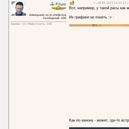
«
:
09.09.2023 14:24:13 »
Pilum
Вот, например, у такой расы как
м
Adaequatio rei et intellectus
Из графики не понять :> :
Сообщений: 430
Карма:
440
Известность:
150
Как по канону - может, где-то вст