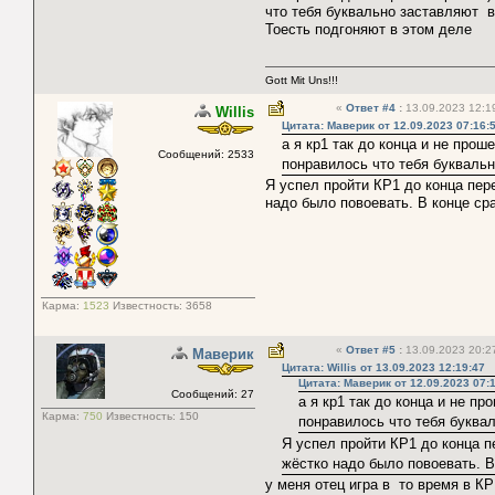
что тебя буквально заставляют в
Тоесть подгоняют в этом деле
Gott Mit Uns!!!
«
Ответ #4
:
13.09.2023 12:1
Willis
Цитата: Маверик от 12.09.2023 07:16:
а я кр1 так до конца и не прош
Сообщений: 2533
понравилось что тебя букваль
Я успел пройти КР1 до конца пер
надо было повоевать. В конце ср
Карма:
1523
Известность:
3658
«
Ответ #5
:
13.09.2023 20:2
Маверик
Цитата: Willis от 13.09.2023 12:19:47
Цитата: Маверик от 12.09.2023 07:
Сообщений: 27
а я кр1 так до конца и не пр
Карма:
750
Известность:
150
понравилось что тебя буква
Я успел пройти КР1 до конца п
жёстко надо было повоевать. 
у меня отец игра в то время в КР