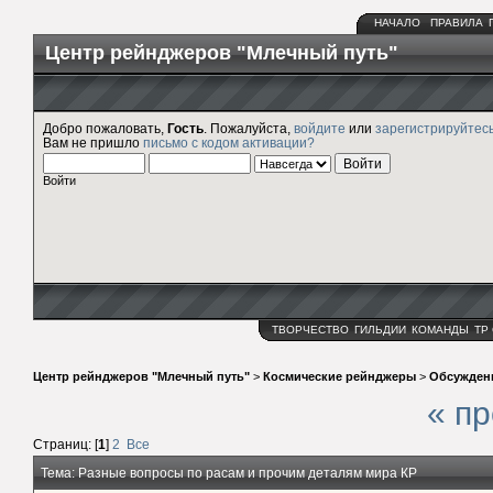
НАЧАЛО
ПРАВИЛА
Центр рейнджеров "Млечный путь"
Добро пожаловать,
Гость
. Пожалуйста,
войдите
или
зарегистрируйтес
Вам не пришло
письмо с кодом активации?
Войти
ТВОРЧЕСТВО
ГИЛЬДИИ
КОМАНДЫ
ТР
Центр рейнджеров "Млечный путь"
>
Космические рейнджеры
>
Обсужден
« п
Страниц: [
1
]
2
Все
Тема: Разные вопросы по расам и прочим деталям мира КР